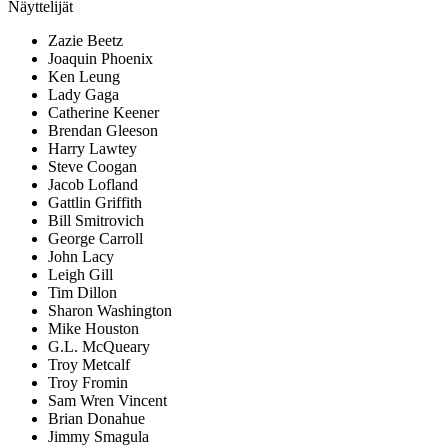
Näyttelijät
Zazie Beetz
Joaquin Phoenix
Ken Leung
Lady Gaga
Catherine Keener
Brendan Gleeson
Harry Lawtey
Steve Coogan
Jacob Lofland
Gattlin Griffith
Bill Smitrovich
George Carroll
John Lacy
Leigh Gill
Tim Dillon
Sharon Washington
Mike Houston
G.L. McQueary
Troy Metcalf
Troy Fromin
Sam Wren Vincent
Brian Donahue
Jimmy Smagula