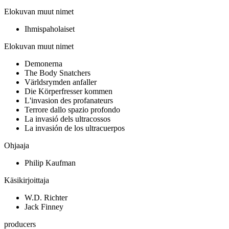
Elokuvan muut nimet
Ihmispaholaiset
Elokuvan muut nimet
Demonerna
The Body Snatchers
Världsrymden anfaller
Die Körperfresser kommen
L'invasion des profanateurs
Terrore dallo spazio profondo
La invasió dels ultracossos
La invasión de los ultracuerpos
Ohjaaja
Philip Kaufman
Käsikirjoittaja
W.D. Richter
Jack Finney
producers