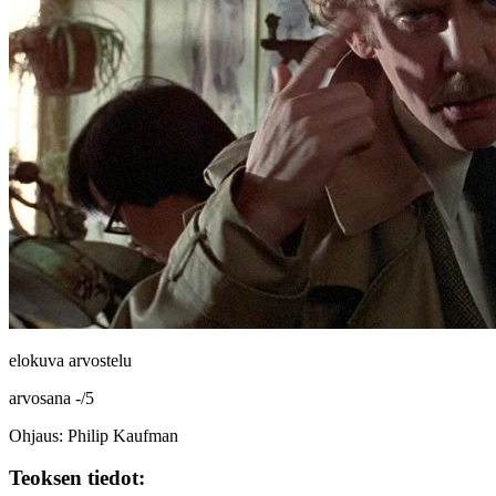
elokuva arvostelu
arvosana
-
/
5
Ohjaus: Philip Kaufman
Teoksen tiedot: