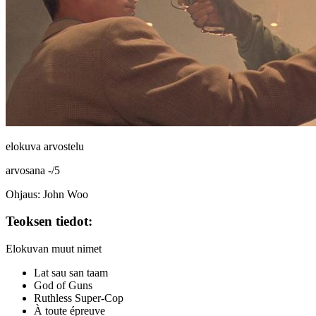
elokuva arvostelu
arvosana
-
/
5
Ohjaus: John Woo
Teoksen tiedot:
Elokuvan muut nimet
Lat sau san taam
God of Guns
Ruthless Super-Cop
À toute épreuve