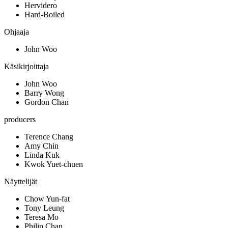
Hervidero
Hard-Boiled
Ohjaaja
John Woo
Käsikirjoittaja
John Woo
Barry Wong
Gordon Chan
producers
Terence Chang
Amy Chin
Linda Kuk
Kwok Yuet-chuen
Näyttelijät
Chow Yun-fat
Tony Leung
Teresa Mo
Philip Chan