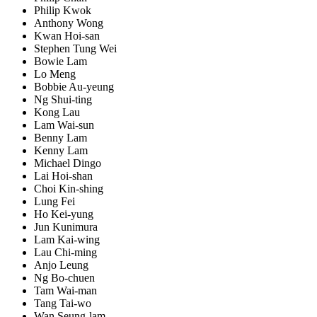
Philip Kwok
Anthony Wong
Kwan Hoi-san
Stephen Tung Wei
Bowie Lam
Lo Meng
Bobbie Au-yeung
Ng Shui-ting
Kong Lau
Lam Wai-sun
Benny Lam
Kenny Lam
Michael Dingo
Lai Hoi-shan
Choi Kin-shing
Lung Fei
Ho Kei-yung
Jun Kunimura
Lam Kai-wing
Lau Chi-ming
Anjo Leung
Ng Bo-chuen
Tam Wai-man
Tang Tai-wo
Wan Seung-lam