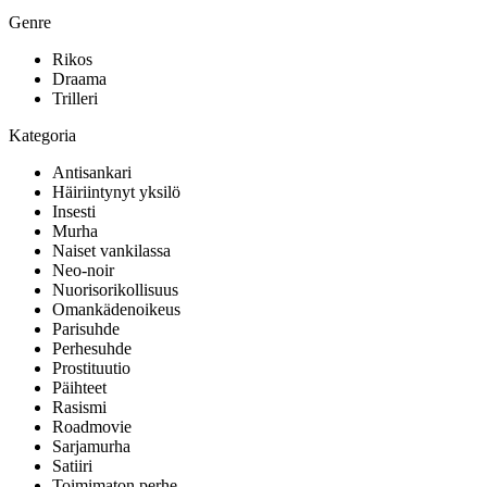
Genre
Rikos
Draama
Trilleri
Kategoria
Antisankari
Häiriintynyt yksilö
Insesti
Murha
Naiset vankilassa
Neo-noir
Nuorisorikollisuus
Omankädenoikeus
Parisuhde
Perhesuhde
Prostituutio
Päihteet
Rasismi
Roadmovie
Sarjamurha
Satiiri
Toimimaton perhe