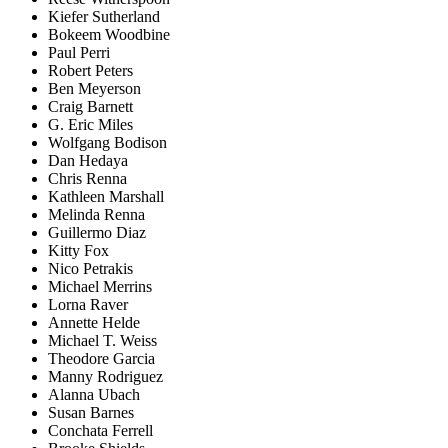
Kiefer Sutherland
Bokeem Woodbine
Paul Perri
Robert Peters
Ben Meyerson
Craig Barnett
G. Eric Miles
Wolfgang Bodison
Dan Hedaya
Chris Renna
Kathleen Marshall
Melinda Renna
Guillermo Diaz
Kitty Fox
Nico Petrakis
Michael Merrins
Lorna Raver
Annette Helde
Michael T. Weiss
Theodore Garcia
Manny Rodriguez
Alanna Ubach
Susan Barnes
Conchata Ferrell