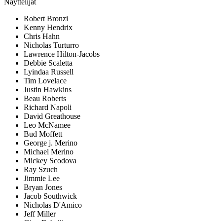
Näyttelijät
Robert Bronzi
Kenny Hendrix
Chris Hahn
Nicholas Turturro
Lawrence Hilton-Jacobs
Debbie Scaletta
Lyindaa Russell
Tim Lovelace
Justin Hawkins
Beau Roberts
Richard Napoli
David Greathouse
Leo McNamee
Bud Moffett
George j. Merino
Michael Merino
Mickey Scodova
Ray Szuch
Jimmie Lee
Bryan Jones
Jacob Southwick
Nicholas D'Amico
Jeff Miller