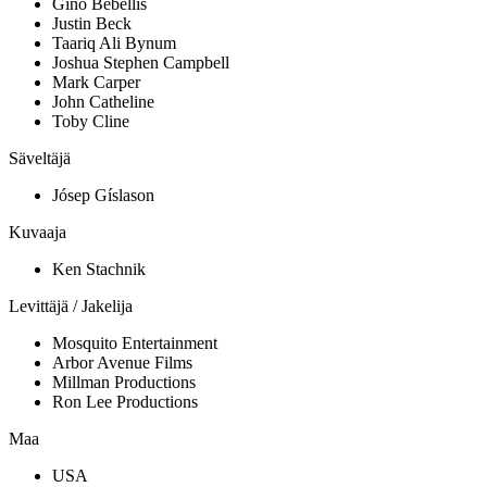
Gino Bebellis
Justin Beck
Taariq Ali Bynum
Joshua Stephen Campbell
Mark Carper
John Catheline
Toby Cline
Säveltäjä
Jósep Gíslason
Kuvaaja
Ken Stachnik
Levittäjä / Jakelija
Mosquito Entertainment
Arbor Avenue Films
Millman Productions
Ron Lee Productions
Maa
USA