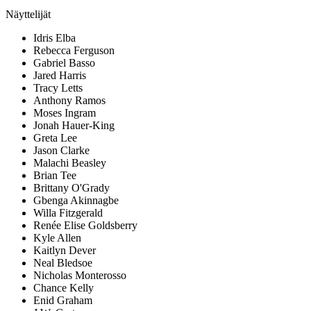
Näyttelijät
Idris Elba
Rebecca Ferguson
Gabriel Basso
Jared Harris
Tracy Letts
Anthony Ramos
Moses Ingram
Jonah Hauer-King
Greta Lee
Jason Clarke
Malachi Beasley
Brian Tee
Brittany O'Grady
Gbenga Akinnagbe
Willa Fitzgerald
Renée Elise Goldsberry
Kyle Allen
Kaitlyn Dever
Neal Bledsoe
Nicholas Monterosso
Chance Kelly
Enid Graham