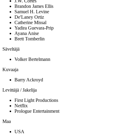
J.W. Cortes
Brandon James Ellis
Samuel H. Levine
De'Laney Ortiz
Catherine Missal
Yadira Guevara-Prip
Ayana Anise
Brett Tomberlin
Säveltäjä
Volker Bertelmann
Kuvaaja
Barry Ackroyd
Levittäjä / Jakelija
First Light Productions
Netflix
Prologue Entertainment
Maa
USA