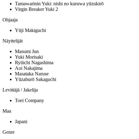
Tamawarinin Yuki: nishi no kuruwa yūzukirō
Virgin Breaker Yuki 2
Ohjaaja
Yūji Makiguchi
Näyttelijät
Masumi Jun
Yuki Morisaki
Ryūichi Nagashima
Aoi Nakajima
Masataka Naruse
Yūzaburō Sakaguchi
Levittäjä / Jakelija
Toei Company
Maa
Japani
Genre