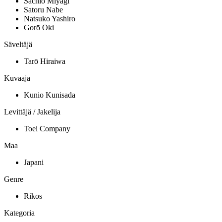
Sachio Miyagi
Satoru Nabe
Natsuko Yashiro
Gorō Ōki
Säveltäjä
Tarō Hiraiwa
Kuvaaja
Kunio Kunisada
Levittäjä / Jakelija
Toei Company
Maa
Japani
Genre
Rikos
Kategoria