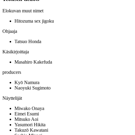
Elokuvan muut nimet
Hitozuma sex jigoku
Ohjaaja
Tatsuo Honda
Käsikirjoittaja
Masahiro Kakefuda
producers
Kyō Namura
Naoyuki Sugimoto
Näyttelijät
Miwako Onaya
Eimei Esumi
Mitsuko Aoi
Yasumori Hikita
Takuzō Kawatani