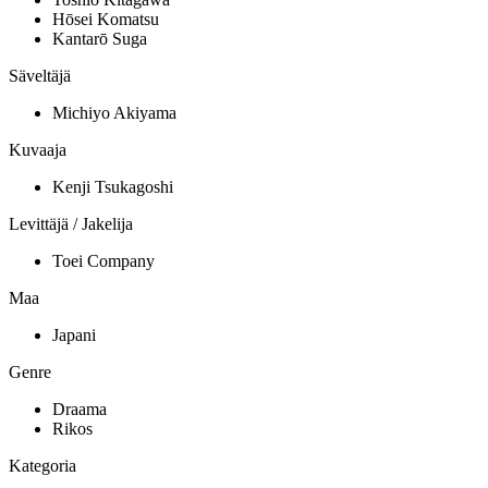
Hōsei Komatsu
Kantarō Suga
Säveltäjä
Michiyo Akiyama
Kuvaaja
Kenji Tsukagoshi
Levittäjä / Jakelija
Toei Company
Maa
Japani
Genre
Draama
Rikos
Kategoria