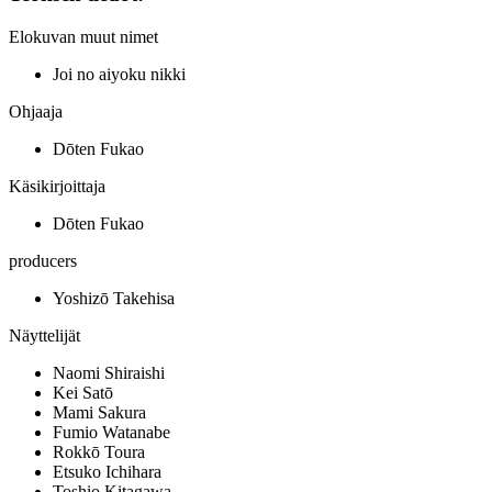
Elokuvan muut nimet
Joi no aiyoku nikki
Ohjaaja
Dōten Fukao
Käsikirjoittaja
Dōten Fukao
producers
Yoshizō Takehisa
Näyttelijät
Naomi Shiraishi
Kei Satō
Mami Sakura
Fumio Watanabe
Rokkō Toura
Etsuko Ichihara
Toshio Kitagawa