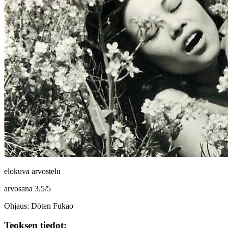
elokuva arvostelu
arvosana
3.5
/
5
Ohjaus: Dōten Fukao
Teoksen tiedot: