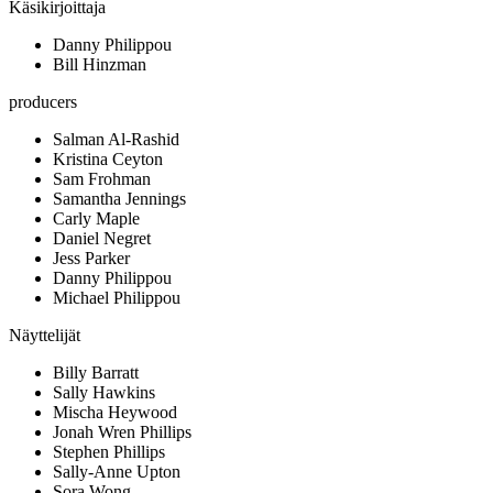
Käsikirjoittaja
Danny Philippou
Bill Hinzman
producers
Salman Al-Rashid
Kristina Ceyton
Sam Frohman
Samantha Jennings
Carly Maple
Daniel Negret
Jess Parker
Danny Philippou
Michael Philippou
Näyttelijät
Billy Barratt
Sally Hawkins
Mischa Heywood
Jonah Wren Phillips
Stephen Phillips
Sally-Anne Upton
Sora Wong