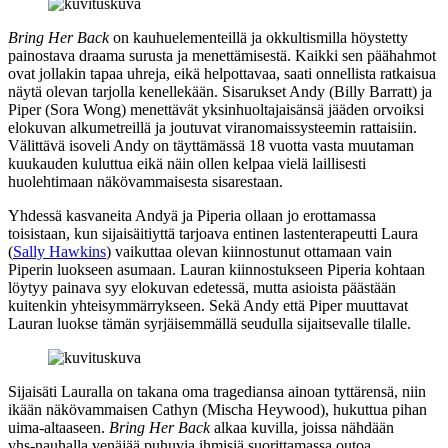
Bring Her Back
on kauhuelementeillä ja okkultismilla höystetty
painostava draama surusta ja menettämisestä. Kaikki sen päähahmot
ovat jollakin tapaa uhreja, eikä helpottavaa, saati onnellista ratkaisua
näytä olevan tarjolla kenellekään. Sisarukset Andy (
Billy Barratt
) ja
Piper (
Sora Wong
) menettävät yksinhuoltajaisänsä jääden orvoiksi
elokuvan alkumetreillä ja joutuvat viranomaissysteemin rattaisiin.
Välittävä isoveli Andy on täyttämässä 18 vuotta vasta muutaman
kuukauden kuluttua eikä näin ollen kelpaa vielä laillisesti
huolehtimaan näkövammaisesta sisarestaan.
Yhdessä kasvaneita Andyä ja Piperia ollaan jo erottamassa
toisistaan, kun sijaisäitiyttä tarjoava entinen lastenterapeutti Laura
(
Sally Hawkins
) vaikuttaa olevan kiinnostunut ottamaan vain
Piperin luokseen asumaan. Lauran kiinnostukseen Piperia kohtaan
löytyy painava syy elokuvan edetessä, mutta asioista päästään
kuitenkin yhteisymmärrykseen. Sekä Andy että Piper muuttavat
Lauran luokse tämän syrjäisemmällä seudulla sijaitsevalle tilalle.
Sijaisäti Lauralla on takana oma tragediansa ainoan tyttärensä, niin
ikään näkövammaisen Cathyn (
Mischa Heywood
), hukuttua pihan
uima-altaaseen.
Bring Her Back
alkaa kuvilla, joissa nähdään
vhs‑nauhalla venäjää puhuvia ihmisiä suorittamassa outoa,