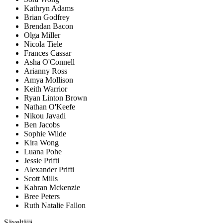
Kathryn Adams
Brian Godfrey
Brendan Bacon
Olga Miller
Nicola Tiele
Frances Cassar
Asha O'Connell
Arianny Ross
Amya Mollison
Keith Warrior
Ryan Linton Brown
Nathan O'Keefe
Nikou Javadi
Ben Jacobs
Sophie Wilde
Kira Wong
Luana Pohe
Jessie Prifti
Alexander Prifti
Scott Mills
Kahran Mckenzie
Bree Peters
Ruth Natalie Fallon
Säveltäjä