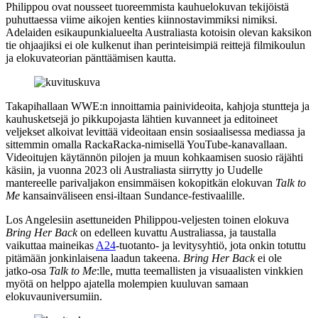
Philippou
ovat nousseet tuoreemmista kauhuelokuvan tekijöistä
puhuttaessa viime aikojen kenties kiinnostavimmiksi nimiksi.
Adelaiden esikaupunkialueelta Australiasta kotoisin olevan kaksikon
tie ohjaajiksi ei ole kulkenut ihan perinteisimpiä reittejä filmikoulun
ja elokuvateorian pänttäämisen kautta.
Takapihallaan WWE:n innoittamia painivideoita, kahjoja stuntteja ja
kauhusketsejä jo pikkupojasta lähtien kuvanneet ja editoineet
veljekset alkoivat levittää videoitaan ensin sosiaalisessa mediassa ja
sittemmin omalla RackaRacka-nimisellä YouTube-kanavallaan.
Videoitujen käytännön pilojen ja muun kohkaamisen suosio räjähti
käsiin, ja vuonna 2023 oli Australiasta siirrytty jo Uudelle
mantereelle parivaljakon ensimmäisen kokopitkän elokuvan
Talk to
Me
kansainväliseen ensi-iltaan Sundance-festivaalille.
Los Angelesiin asettuneiden Philippou-veljesten toinen elokuva
Bring Her Back
on edelleen kuvattu Australiassa, ja taustalla
vaikuttaa maineikas
A24
-tuotanto- ja levitysyhtiö, jota onkin totuttu
pitämään jonkinlaisena laadun takeena.
Bring Her Back
ei ole
jatko‑osa
Talk to Me
:lle, mutta teemallisten ja visuaalisten vinkkien
myötä on helppo ajatella molempien kuuluvan samaan
elokuvauniversumiin.