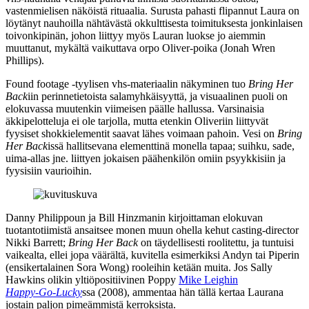
vastenmielisen näköistä rituaalia. Surusta pahasti flipannut Laura on
löytänyt nauhoilla nähtävästä okkulttisesta toimituksesta jonkinlaisen
toivonkipinän, johon liittyy myös Lauran luokse jo aiemmin
muuttanut, mykältä vaikuttava orpo Oliver-poika (
Jonah Wren
Phillips
).
Found footage ‑tyylisen vhs‑materiaalin näkyminen tuo
Bring Her
Back
iin perinnetietoista salamyhkäisyyttä, ja visuaalinen puoli on
elokuvassa muutenkin viimeisen päälle hallussa. Varsinaisia
äkkipelotteluja ei ole tarjolla, mutta etenkin Oliveriin liittyvät
fyysiset shokkielementit saavat lähes voimaan pahoin. Vesi on
Bring
Her Back
issä hallitsevana elementtinä monella tapaa; suihku, sade,
uima-allas jne. liittyen jokaisen päähenkilön omiin psyykkisiin ja
fyysisiin vaurioihin.
Danny Philippoun ja
Bill Hinzmanin
kirjoittaman elokuvan
tuotantotiimistä ansaitsee monen muun ohella kehut casting-director
Nikki Barrett
;
Bring Her Back
on täydellisesti roolitettu, ja tuntuisi
vaikealta, ellei jopa väärältä, kuvitella esimerkiksi Andyn tai Piperin
(ensikertalainen Sora Wong) rooleihin ketään muita. Jos Sally
Hawkins olikin yltiöpositiivinen Poppy
Mike Leighin
Happy‑Go‑Lucky
ssa (2008), ammentaa hän tällä kertaa Laurana
jostain paljon pimeämmistä kerroksista.