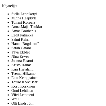
Näyttelijät
Stella Leppikorpi
Minna Haapkylä
Tommi Korpela
Anna-Maija Tuokko
Amos Brotherus
Eedit Patrakka
Saimi Kahri
Hannu Bogdanoff
Sarah Cafaro
Ylva Ekblad
Nina Erwes
Joanna Haartti
Kristo Halme
Kari Hietalahti
Teemu Hilkamo
Eetu Kemppainen
Touko Koivusaari
Kosti Koskinen
Onni Lehtinen
Viivi Lemmetti
Wei Li
Olli Lindström