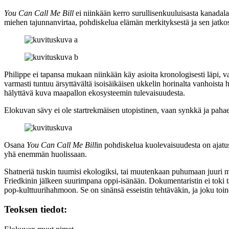
You Can Call Me Bill
ei niinkään kerro surullisenkuuluisasta kanadalai
miehen tajunnanvirtaa, pohdiskelua elämän merkityksestä ja sen jatkos
Philippe ei tapansa mukaan niinkään käy asioita kronologisesti läpi, v
varmasti tuntuu ärsyttävältä isoisäikäisen ukkelin horinalta vanhoista
hälyttävä kuva maapallon ekosysteemin tulevaisuudesta.
Elokuvan sävy ei ole startrekmäisen utopistinen, vaan synkkä ja pahaen
Osana
You Can Call Me Bill
in pohdiskelua kuolevaisuudesta on ajatu
yhä enemmän huolissaan.
Shatneriä tuskin tuumisi ekologiksi, tai muutenkaan puhumaan juuri m
Friedkinin jälkeen suurimpana oppi-isänään. Dokumentaristin ei toki ta
pop‑kulttuurihahmoon. Se on sinänsä esseistin tehtäväkin, ja joku toi
Teoksen tiedot: