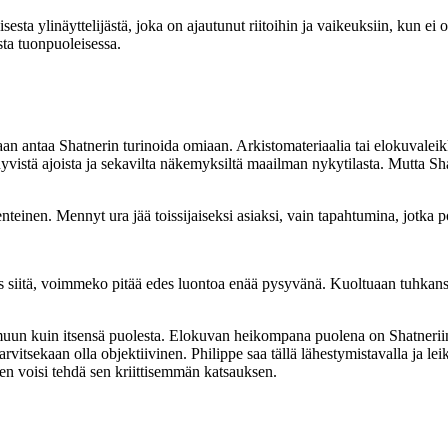
sesta ylinäyttelijästä, joka on ajautunut riitoihin ja vaikeuksiin, kun ei
ta tuonpuoleisessa.
aan antaa Shatnerin turinoida omiaan. Arkistomateriaalia tai elokuvaleik
 hyvistä ajoista ja sekavilta näkemyksiltä maailman nykytilasta. Mutta Sh
teinen. Mennyt ura jää toissijaiseksi asiaksi, vain tapahtumina, jotka 
s siitä, voimmeko pitää edes luontoa enää pysyvänä. Kuoltuaan tuhkans
uun kuin itsensä puolesta. Elokuvan heikompana puolena on Shatneriin k
rvitsekaan olla objektiivinen. Philippe saa tällä lähestymistavalla ja le
nen voisi tehdä sen kriittisemmän katsauksen.