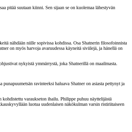
 osaa pitää suutaan kiinni. Sen sijaan se on kuolemaa lähestyvän
keitä nähdään niille sopivissa kohdissa. Osa Shatnerin filosofoinnista
atner on myös harvoja avaruudessa käyneitä siviilejä, ja hänellä on
pohjustivat nykyistä ymmärrystä, joka Shatnerillä on maailmasta.
a punapuumetsän ravinteeksi haluava Shatner on asiasta pettynyt ja
ohdistettu varaukseton ihailu. Philippe puhuu näyttelijästä
ikkauskyvyllään luotua uudenlaisen näkökulman varsin ristiriitaiseen