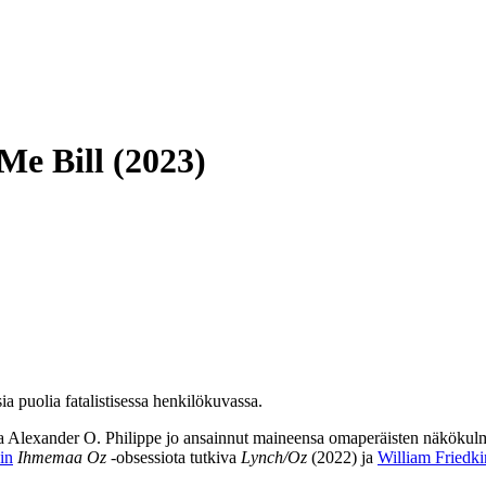
Me Bill (2023)
 puolia fatalistisessa henkilökuvassa.
ja
Alexander O. Philippe
jo ansainnut maineensa omaperäisten näkökulm
in
Ihmemaa Oz
‑obsessiota tutkiva
Lynch/Oz
(2022) ja
William Friedki