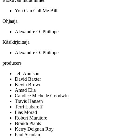
Elokuvan muut nimet
You Can Call Me Bill
Ohjaaja
Alexandre O. Philippe
Käsikirjoittaja
Alexandre O. Philippe
producers
Jeff Annison
David Baxter
Kevin Brown
Amad Elia
Candice Michelle Goodwin
Travis Hansen
Terri Lubaroff
Ilias Morad
Robert Muratore
Brandi Plants
Kerry Deignan Roy
Paul Scanlan