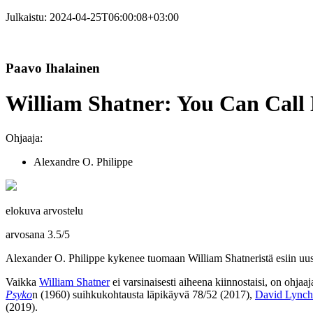
Julkaistu:
2024-04-25T06:00:08+03:00
Paavo Ihalainen
William Shatner: You Can Call 
Ohjaaja:
Alexandre O. Philippe
elokuva arvostelu
arvosana
3.5
/
5
Alexander O. Philippe kykenee tuomaan William Shatneristä esiin uusia
Vaikka
William Shatner
ei varsinaisesti aiheena kiinnostaisi, on ohjaa
Psyko
n (1960) suihkukohtausta läpikäyvä 78/52 (2017),
David Lynch
(2019).