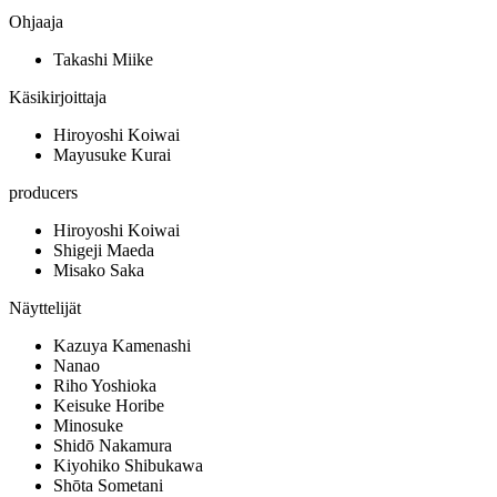
Ohjaaja
Takashi Miike
Käsikirjoittaja
Hiroyoshi Koiwai
Mayusuke Kurai
producers
Hiroyoshi Koiwai
Shigeji Maeda
Misako Saka
Näyttelijät
Kazuya Kamenashi
Nanao
Riho Yoshioka
Keisuke Horibe
Minosuke
Shidō Nakamura
Kiyohiko Shibukawa
Shōta Sometani