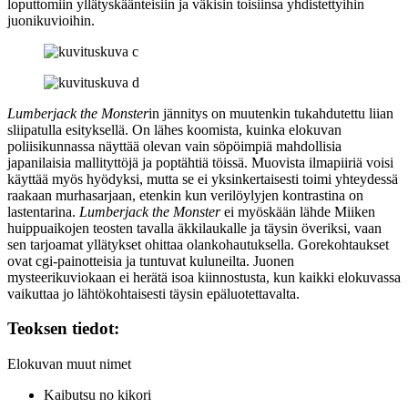
loputtomiin yllätyskäänteisiin ja väkisin toisiinsa yhdistettyihin
juonikuvioihin.
Lumberjack the Monster
in jännitys on muutenkin tukahdutettu liian
sliipatulla esityksellä. On lähes koomista, kuinka elokuvan
poliisikunnassa näyttää olevan vain söpöimpiä mahdollisia
japanilaisia mallityttöjä ja poptähtiä töissä. Muovista ilmapiiriä voisi
käyttää myös hyödyksi, mutta se ei yksinkertaisesti toimi yhteydessä
raakaan murhasarjaan, etenkin kun verilöylyjen kontrastina on
lastentarina.
Lumberjack the Monster
ei myöskään lähde Miiken
huippuaikojen teosten tavalla äkkilaukalle ja täysin överiksi, vaan
sen tarjoamat yllätykset ohittaa olankohautuksella. Gorekohtaukset
ovat cgi‑painotteisia ja tuntuvat kuluneilta. Juonen
mysteerikuviokaan ei herätä isoa kiinnostusta, kun kaikki elokuvassa
vaikuttaa jo lähtökohtaisesti täysin epäluotettavalta.
Teoksen tiedot:
Elokuvan muut nimet
Kaibutsu no kikori