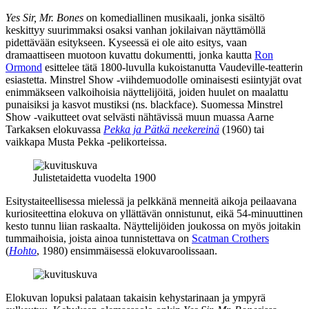
Yes Sir, Mr. Bones
on komediallinen musikaali, jonka sisältö
keskittyy suurimmaksi osaksi vanhan jokilaivan näyttämöllä
pidettävään esitykseen. Kyseessä ei ole aito esitys, vaan
dramaattiseen muotoon kuvattu dokumentti, jonka kautta
Ron
Ormond
esittelee tätä 1800‑luvulla kukoistanutta Vaudeville-teatterin
esiastetta. Minstrel Show ‑viihdemuodolle ominaisesti esiintyjät ovat
enimmäkseen valkoihoisia näyttelijöitä, joiden huulet on maalattu
punaisiksi ja kasvot mustiksi (ns. blackface). Suomessa Minstrel
Show ‑vaikutteet ovat selvästi nähtävissä muun muassa
Aarne
Tarkaksen
elokuvassa
Pekka ja Pätkä neekereinä
(1960) tai
vaikkapa Musta Pekka ‑pelikorteissa.
Julistetaidetta vuodelta 1900
Esitystaiteellisessa mielessä ja pelkkänä menneitä aikoja peilaavana
kuriositeettina elokuva on yllättävän onnistunut, eikä 54‑minuuttinen
kesto tunnu liian raskaalta. Näyttelijöiden joukossa on myös joitakin
tummaihoisia, joista ainoa tunnistettava on
Scatman Crothers
(
Hohto
, 1980) ensimmäisessä elokuvaroolissaan.
Elokuvan lopuksi palataan takaisin kehystarinaan ja ympyrä