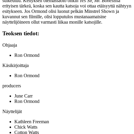
sulkeutuu. Kehyksen olemassaolo onkin
Yes Sir, Mr. Bones
issa
erityisen tärkeä, koska sen kautta katsoja voi ottaa etäisyyttä nähtyyn
esitykseen. Jos Ormond olisi luonut pelkän Minstrel Shown ja
kuvannut sen filmille, olisi lopputulos mustanaamaisine
näyttelijöineen ollut varmasti liikaa monille katsojille.
Teoksen tiedot:
Ohjaaja
Ron Ormond
Käsikirjoittaja
Ron Ormond
producers
June Carr
Ron Ormond
Näyttelijät
Kathleen Freeman
Chick Watts
Cotton Watts