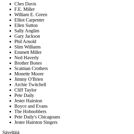
Ches Davis
F.E. Miller
William E. Green
Elliot Carpenter
Ellen Sutton
Sally Anglim
Gary Jackson
Phil Arnold
Slim Williams
Emmett Miller
Ned Haverly
Brother Bones
Scatman Crothers
Monette Moore
Jimmy O'Brien
Archie Twitchell
Cliff Taylor
Pete Daily
Jester Hairston
Boyce and Evans
The Hobnobbers
Pete Daily's Chicagoans
Jester Hairston Singers
Säveltäjä