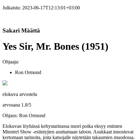
Julkaistu:
2023-06-17T12:13:01+03:00
Sakari Määttä
Yes Sir, Mr. Bones (1951)
Ohjaaja:
Ron Ormond
elokuva arvostelu
arvosana
1.8
/
5
Ohjaus: Ron Ormond
Elokuvan löyhässä kehystarinassa nuori poika eksyy entisten
Minstrel Show ‑esiintyjien asuttamaan taloon. Asukkaat innostuvat
kertomaan tarinoita, joita katsojalle näytetään takaumien muodossa.