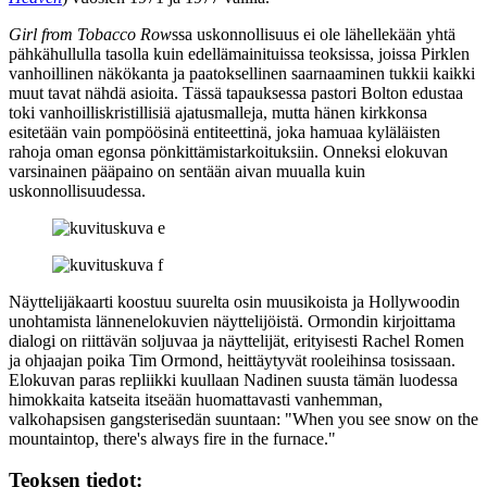
Girl from Tobacco Row
ssa uskonnollisuus ei ole lähellekään yhtä
pähkähullulla tasolla kuin edellämainituissa teoksissa, joissa Pirklen
vanhoillinen näkökanta ja paatoksellinen saarnaaminen tukkii kaikki
muut tavat nähdä asioita. Tässä tapauksessa pastori Bolton edustaa
toki vanhoilliskristillisiä ajatusmalleja, mutta hänen kirkkonsa
esitetään vain pompöösinä entiteettinä, joka hamuaa kyläläisten
rahoja oman egonsa pönkittämistarkoituksiin. Onneksi elokuvan
varsinainen pääpaino on sentään aivan muualla kuin
uskonnollisuudessa.
Näyttelijäkaarti koostuu suurelta osin muusikoista ja Hollywoodin
unohtamista lännenelokuvien näyttelijöistä. Ormondin kirjoittama
dialogi on riittävän soljuvaa ja näyttelijät, erityisesti Rachel Romen
ja ohjaajan poika Tim Ormond, heittäytyvät rooleihinsa tosissaan.
Elokuvan paras repliikki kuullaan Nadinen suusta tämän luodessa
himokkaita katseita itseään huomattavasti vanhemman,
valkohapsisen gangsterisedän suuntaan:
"When you see snow on the
mountaintop, there's always fire in the furnace."
Teoksen tiedot: