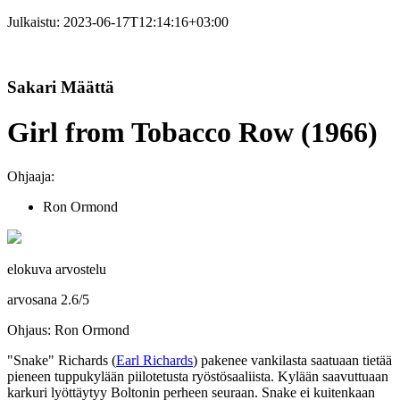
Julkaistu:
2023-06-17T12:14:16+03:00
Sakari Määttä
Girl from Tobacco Row (1966)
Ohjaaja:
Ron Ormond
elokuva arvostelu
arvosana
2.6
/
5
Ohjaus: Ron Ormond
"Snake" Richards (
Earl Richards
) pakenee vankilasta saatuaan tietää
pieneen tuppukylään piilotetusta ryöstösaaliista. Kylään saavuttuaan
karkuri lyöttäytyy Boltonin perheen seuraan. Snake ei kuitenkaan