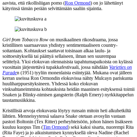
aavista, että rikollisliigan pomo (
Ron Ormond
) on jo lähettänyt
kätyrinsä tämän perään selvittämään saaliin sijaintia.
Girl from Tobacco Row
on musikaalinen rikosdraama, jossa
kristillinen saarnaavuus yhdistyy sentimentaaliseen country-
soitantaan. Kohtaukset saattavat toisinaan alkaa laulu‑ ja
soittoesityksellä tai päättyä sellaiseen, ilman sen suurempaa
selittelyä. Yksi elokuvan olennaisista tapahtumapaikoista on kylässä
vuosittain järjestettävä tupakkafestivaali, jossa nähdään
Varieties on
Parade
n (1951) tyyliin monenlaista esiintyjää. Mukana ovat jälleen
kerran useissa Ron Ormondin elokuvissa nähty Mulcayn pariskunta
huuliharppuesityksineen. Yhdessä koko elokuvan
vinksahtaneimmista kohtauksista heidän maaninen esityksensä toimii
Snaken ja Blinky-nimisen gangsterin (
Ralph Emery
) nyrkkitappelun
taustamusiikkina.
Kristillisiä arvoja elokuvasta löytyy runsain mitoin heti alkuhetkiltä
lähtien. Menneisyytensä salaava Snake otetaan avosylin vastaan
pastori Boltonin (
Tex Ritter
) perheyhteisöön, johon hänen lisäkseen
kuuluu kuopus Tim (
Tim Ormond
) sekä kaksi sisarta, nuorempi Rita
(
Rita Faye
) ja jo aikuistumisen kynnyksellä oleva Nadine (
Rachel