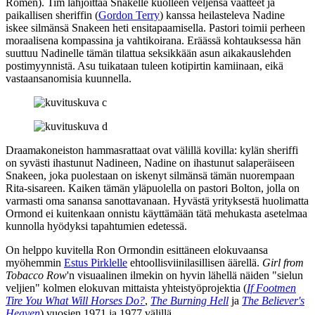
Romen
). Tim lahjoittaa Snakelle kuolleen veljensä vaatteet ja
paikallisen sheriffin (
Gordon Terry
) kanssa heilasteleva Nadine
iskee silmänsä Snakeen heti ensitapaamisella. Pastori toimii perheen
moraalisena kompassina ja vahtikoirana. Eräässä kohtauksessa hän
suuttuu Nadinelle tämän tilattua seksikkään asun aikakauslehden
postimyynnistä. Asu tuikataan tuleen kotipirtin kamiinaan, eikä
vastaansanomisia kuunnella.
Draamakoneiston hammasrattaat ovat välillä kovilla: kylän sheriffi
on syvästi ihastunut Nadineen, Nadine on ihastunut salaperäiseen
Snakeen, joka puolestaan on iskenyt silmänsä tämän nuorempaan
Rita-sisareen. Kaiken tämän yläpuolella on pastori Bolton, jolla on
varmasti oma sanansa sanottavanaan. Hyvästä yrityksestä huolimatta
Ormond ei kuitenkaan onnistu käyttämään tätä mehukasta asetelmaa
kunnolla hyödyksi tapahtumien edetessä.
On helppo kuvitella Ron Ormondin esittäneen elokuvaansa
myöhemmin
Estus Pirklelle
ehtoollisviinilasillisen äärellä.
Girl from
Tobacco Row
'n visuaalinen ilmekin on hyvin lähellä näiden "sielun
veljien" kolmen elokuvan mittaista yhteistyöprojektia (
If Footmen
Tire You What Will Horses Do?
,
The Burning Hell
ja
The Believer's
Heaven
) vuosien 1971 ja 1977 välillä.