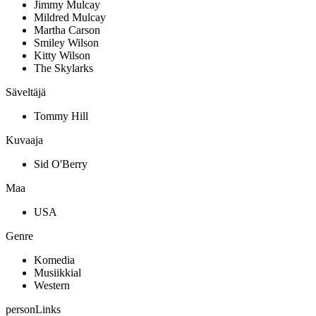
Jimmy Mulcay
Mildred Mulcay
Martha Carson
Smiley Wilson
Kitty Wilson
The Skylarks
Säveltäjä
Tommy Hill
Kuvaaja
Sid O'Berry
Maa
USA
Genre
Komedia
Musiikkial
Western
personLinks