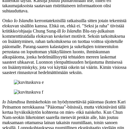
kuitenkin täysin. Katsoja joutuu puntaroimaan itse, miten eri
takaumajaksoista saatavaan ristiriitaiseen informaatioon olisi
suhtauduttava.
Onko
Io Island
in kerrontateknisillä ratkaisuilla sitten jotain tekemistä
elokuvan sisällön kanssa. Ehkä on, ehkä ei. "Seksi ja raha" tiivistää
kriitikko/ohjaaja
Chung Sung‑ill
Io Island
in Blu‑ray-julkaisun
kommenttiraidalla elokuvan keskeiset motiivit. Seksin tarkoituksena
on lisääntyminen, rahan tarkoituksena on tuottaa voittoa sijoitetulle
pääomalle. Parang-saaren kalastajien ja sukeltajien toimeentulon
perustana on loputtoman yltäkylläinen luonto, ihmiskunnan
alkupääoma, jonka hedelmällisyyttä tehtaiden mereen laskemat
saasteet uhkaavat. Luonnon ylenpalttisuuden heijastuma ihmisessä
on lisääntymiskyky, jota voi käyttää oikein tai väärin. Kimin visiossa
saasteet rinnastuvat hedelmättömään seksiin.
Io Island
issa ihmiskehokin on hyödynnettävää pääomaa (kuten
Kari
Peitsamon
nerokkaassa "Pääomaa"-biisissä), mutta virkistävästi tällä
kertaa hyväksikäytön kohteena on mies‑ eikä naiskeho. Kun Chun
Nam‑seokin liiketoimet saarella menevät penkin alle, hän joutuu
maksamaan ottamansa lainan takaisin ruumiillaan, toisin sanoen
seksillä. Loppukohtauksessa ruumiillinen eksploitaatio viedään niin