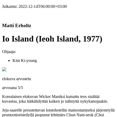
Julkaistu:
2022-12-14T06:00:00+03:00
Matti Erholtz
Io Island (Ieoh Island, 1977)
Ohjaaja:
Kim Ki-young
elokuva arvostelu
arvosana
5
/
5
Korealaisen elokuvan Wicker Maniksi kutsuttu teos sisältää
kuvastoa, joka hätkähdyttää kaiken jo nähnyttä nykykatsojaakin.
Jeju-saarelle perustettavan loistohotellin mainostamiseksi järjestetyllä
promootioristeilyllä juopunut lehtimies Chun Nam‑seok (
Choi