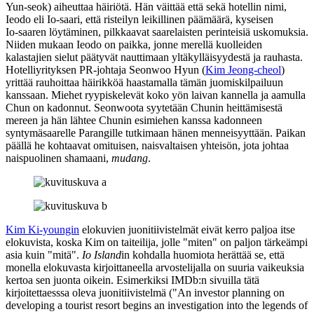
Yun‑seok
) aiheuttaa häiriötä. Hän väittää että sekä hotellin nimi,
Ieodo eli Io‑saari, että risteilyn leikillinen päämäärä, kyseisen
Io‑saaren löytäminen, pilkkaavat saarelaisten perinteisiä uskomuksia.
Niiden mukaan Ieodo on paikka, jonne merellä kuolleiden
kalastajien sielut päätyvät nauttimaan yltäkylläisyydestä ja rauhasta.
Hotelliyrityksen PR‑johtaja Seonwoo Hyun (
Kim Jeong-cheol
)
yrittää rauhoittaa häirikköä haastamalla tämän juomiskilpailuun
kanssaan. Miehet ryypiskelevät koko yön laivan kannella ja aamulla
Chun on kadonnut. Seonwoota syytetään Chunin heittämisestä
mereen ja hän lähtee Chunin esimiehen kanssa kadonneen
syntymäsaarelle Parangille tutkimaan hänen menneisyyttään. Paikan
päällä he kohtaavat omituisen, naisvaltaisen yhteisön, jota johtaa
naispuolinen shamaani,
mudang
.
Kim Ki‑youngin
elokuvien juonitiivistelmät eivät kerro paljoa itse
elokuvista, koska Kim on taiteilija, jolle "miten" on paljon tärkeämpi
asia kuin "mitä".
Io Island
in kohdalla huomiota herättää se, että
monella elokuvasta kirjoittaneella arvostelijalla on suuria vaikeuksia
kertoa sen juonta oikein. Esimerkiksi IMDb:n sivuilla tätä
kirjoitettaesssa oleva juonitiivistelmä (
"An investor planning on
developing a tourist resort begins an investigation into the legends of