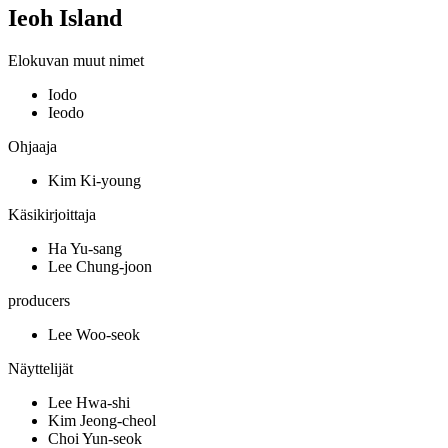
Ieoh Island
Elokuvan muut nimet
Iodo
Ieodo
Ohjaaja
Kim Ki-young
Käsikirjoittaja
Ha Yu-sang
Lee Chung-joon
producers
Lee Woo-seok
Näyttelijät
Lee Hwa-shi
Kim Jeong-cheol
Choi Yun-seok