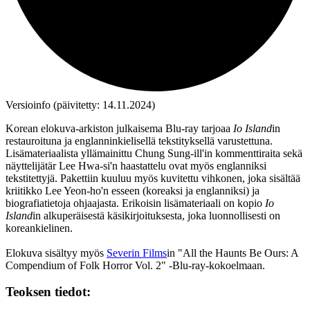
Versioinfo (päivitetty: 14.11.2024)
Korean elokuva-arkiston julkaisema Blu‑ray tarjoaa
Io Island
in
restauroituna ja englanninkielisellä tekstityksellä varustettuna.
Lisämateriaalista yllämainittu Chung Sung‑ill'in kommenttiraita sekä
näyttelijätär Lee Hwa‑si'n haastattelu ovat myös englanniksi
tekstitettyjä. Pakettiin kuuluu myös kuvitettu vihkonen, joka sisältää
kriitikko
Lee Yeon-ho'n
esseen (koreaksi ja englanniksi) ja
biografiatietoja ohjaajasta. Erikoisin lisämateriaali on kopio
Io
Island
in alkuperäisestä käsikirjoituksesta, joka luonnollisesti on
koreankielinen.
Elokuva sisältyy myös
Severin Films
in "All the Haunts Be Ours: A
Compendium of Folk Horror Vol. 2" ‑Blu‑ray-kokoelmaan.
Teoksen tiedot: