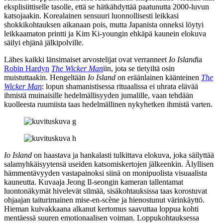
eksplisiittiselle tasolle, että se hätkähdyttää paatunutta 2000‑luvun
katsojaakin. Korealainen sensuuri luonnollisesti leikkasi
shokkikohtauksen aikanaan pois, mutta Japanista onneksi löytyi
leikkaamaton printti ja Kim Ki‑youngin ehkäpä kaunein elokuva
säilyi ehjänä jälkipolville.
Lähes kaikki länsimaiset arvostelijat ovat verranneet
Io Island
ia
Robin Hardyn
The Wicker Man
iin, jota se tietyiltä osin
muistuttaakin. Hengeltään
Io Island
on eräänlainen käänteinen
The
Wicker Man
:
lopun shamanistisessa rituaalissa ei uhrata elävää
ihmistä muinaisille hedelmällisyyden jumalille, vaan tehdään
kuolleesta ruumiista taas hedelmällinen nykyhetken ihmistä varten
.
Io Island
on haastava ja hankalasti tulkittava elokuva, joka säilyttää
salamyhkäisyytensä useiden katsomiskertojen jälkeenkin. Älyllisen
hämmentävyyden vastapainoksi siinä on monipuolista visuaalista
kauneutta. Kuvaaja
Jeong Il‑seongin
kameran tallentamat
luontonäkymät hivelevät silmää, sisäkohtauksissa taas korostuvat
ohjaajan taiturimainen mise‑en‑scène ja hienostunut värinkäyttö.
Hieman kuivakkaana alkanut kertomus saavuttaa loppua kohti
mentäessä suuren emotionaalisen voiman.
Loppukohtauksessa