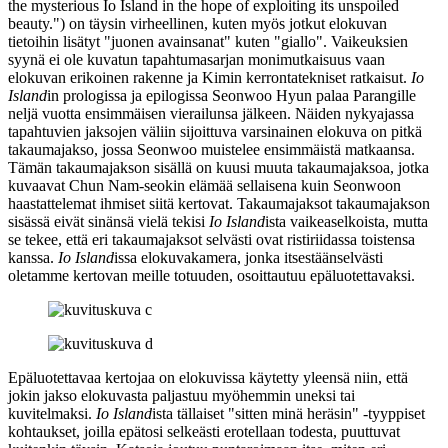
the mysterious Io Island in the hope of exploiting its unspoiled
beauty."
) on täysin virheellinen, kuten myös jotkut elokuvan
tietoihin lisätyt "juonen avainsanat" kuten "giallo". Vaikeuksien
syynä ei ole kuvatun tapahtumasarjan monimutkaisuus vaan
elokuvan erikoinen rakenne ja Kimin kerrontatekniset ratkaisut.
Io
Island
in prologissa ja epilogissa Seonwoo Hyun palaa Parangille
neljä vuotta ensimmäisen vierailunsa jälkeen. Näiden nykyajassa
tapahtuvien jaksojen väliin sijoittuva varsinainen elokuva on pitkä
takaumajakso, jossa Seonwoo muistelee ensimmäistä matkaansa.
Tämän takaumajakson sisällä on kuusi muuta takaumajaksoa, jotka
kuvaavat Chun Nam‑seokin elämää sellaisena kuin Seonwoon
haastattelemat ihmiset siitä kertovat. Takaumajaksot takaumajakson
sisässä eivät sinänsä vielä tekisi
Io Island
ista vaikeaselkoista, mutta
se tekee, että eri takaumajaksot selvästi ovat ristiriidassa toistensa
kanssa.
Io Island
issa elokuvakamera, jonka itsestäänselvästi
oletamme kertovan meille totuuden, osoittautuu epäluotettavaksi.
Epäluotettavaa kertojaa on elokuvissa käytetty yleensä niin, että
jokin jakso elokuvasta paljastuu myöhemmin uneksi tai
kuvitelmaksi.
Io Island
ista tällaiset "sitten minä heräsin" ‑tyyppiset
kohtaukset, joilla epätosi selkeästi erotellaan todesta, puuttuvat