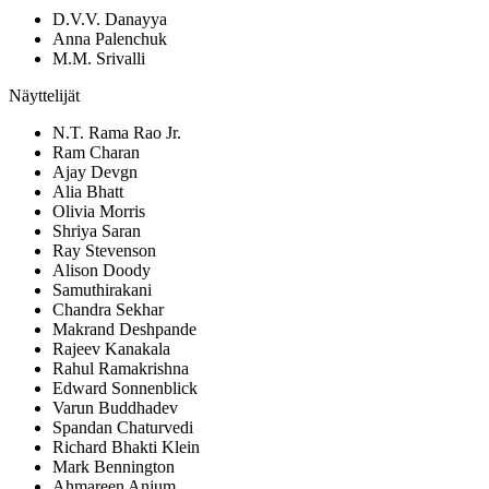
D.V.V. Danayya
Anna Palenchuk
M.M. Srivalli
Näyttelijät
N.T. Rama Rao Jr.
Ram Charan
Ajay Devgn
Alia Bhatt
Olivia Morris
Shriya Saran
Ray Stevenson
Alison Doody
Samuthirakani
Chandra Sekhar
Makrand Deshpande
Rajeev Kanakala
Rahul Ramakrishna
Edward Sonnenblick
Varun Buddhadev
Spandan Chaturvedi
Richard Bhakti Klein
Mark Bennington
Ahmareen Anjum