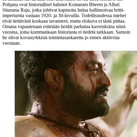
Pohjana ovat historialliset hahmot
Komaram Bheem
ja
Alluri
Sitarama Raju
, jotka johtivat kapinoita Intiaa hallinnoivaa britti-
imperiumia vastaan 1920‑ ja 30‑luvuilla. Todellisuudessa miehet
eivät tiettävästi koskaan tavanneet, mutta elokuva ei tästä piittaa.
Omana vapautenaan esitetään heidät parhaina kaveruksina niinä
vuosina, joina kummankaan historiasta ei tiedetä tarkkaan. Samoin
he olivat kovanyrkkisiä toimintasankareita jo ennen aktiivisia
vuosiaan.