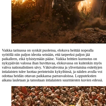
Vaikka tarinassa on synkät puolensa, elokuva heittää nopealla
syötöllä niin paljon ideoita seinään, että tarpeeksi paljon jää
paikalleen, eikä tylsistymään pääse. Vaikka brittien kurmotus on
nykypäivän valossa ihan huvittavaa, elokuvassa on kuitenkin myös
vahva nationalistinen sävy. Väkivahvoina ja ylivertaisina esitettyjen
intialaisten tulee luottaa perinteisiin kykyihinsä, ja näiden avulla voi
odottaa heidän ottavan paikkansa parrasvaloissa. Lopputekstien
aikana lauletaan ja tanssitaan intialaisten suurmiesten kuvien edessä.