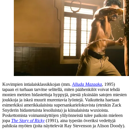
Kovimpien intialaisklassikkojan (mm.
Alluda Mazaaka
, 1995)
tapaan ei turhaan tarvitse selitellä, miten päähenkilöt voivat tehdä
monien metrien hidastettuja hyppyjä, piestä yksinään satojen miesten
joukkoja ja iskeä muurit murentavia lyöntejä. Vaikutteita haetaan
esimerkiksi amerikkalaisista supersankarielokuvista (etenkin
Zack
Snyderin
hidastetuista lesoiluista) ja kiinalaisista wuxioista.
Poskettomista voimannäyttöjen ylilyönneistä tulee paikoin mieleen
jopa
The Story of Ricky
(1991), aina typerän överiksi vedettyjä
pahiksia myöten (joita näyttelevät
Ray Stevenson
ja
Alison Doody
).