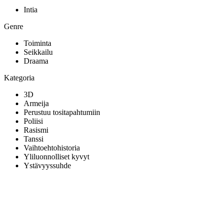
Intia
Genre
Toiminta
Seikkailu
Draama
Kategoria
3D
Armeija
Perustuu tositapahtumiin
Poliisi
Rasismi
Tanssi
Vaihtoehtohistoria
Yliluonnolliset kyvyt
Ystävyyssuhde