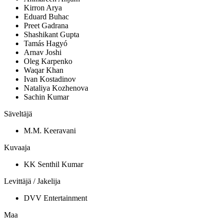
Kirron Arya
Eduard Buhac
Preet Gadrana
Shashikant Gupta
Tamás Hagyó
Arnav Joshi
Oleg Karpenko
Waqar Khan
Ivan Kostadinov
Nataliya Kozhenova
Sachin Kumar
Säveltäjä
M.M. Keeravani
Kuvaaja
KK Senthil Kumar
Levittäjä / Jakelija
DVV Entertainment
Maa