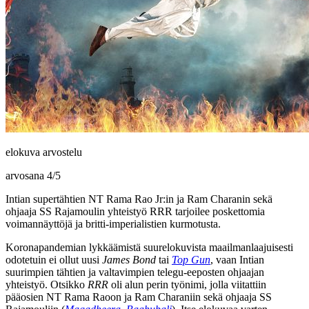
elokuva arvostelu
arvosana
4
/
5
Intian supertähtien NT Rama Rao Jr:in ja Ram Charanin sekä
ohjaaja SS Rajamoulin yhteistyö RRR tarjoilee poskettomia
voimannäyttöjä ja britti-imperialistien kurmotusta.
Koronapandemian lykkäämistä suurelokuvista maailmanlaajuisesti
odotetuin ei ollut uusi
James Bond
tai
Top Gun
, vaan Intian
suurimpien tähtien ja valtavimpien telegu-eeposten ohjaajan
yhteistyö. Otsikko
RRR
oli alun perin työnimi, jolla viitattiin
pääosien
NT Rama Raoon
ja
Ram Charaniin
sekä ohjaaja
SS