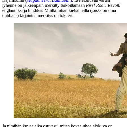
Rajamouliin
(
Magadheera
,
Baahubali
). Itse elokuvaa varten
lyhenne on jälkeenpäin merkitty tarkoittamaan
Rise! Roar! Revolt!
englanniksi ja hindiksi. Muilla Intian kielialueilla (joissa on oma
dubbaus) kirjainten merkitys on toki eri.
Ja nimihän kuvaa aika osuvasti, miten kovaa uhoa elokuva on.