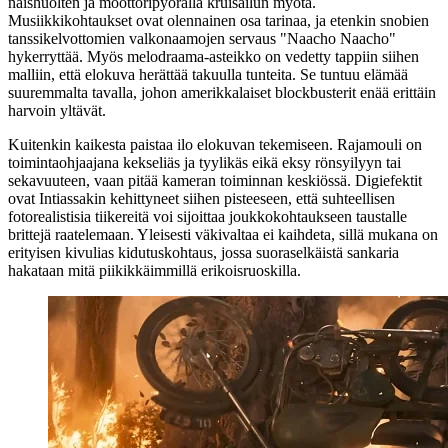
naishuolten ja moottoripyörällä kruisailun myötä.
Musiikkikohtaukset ovat olennainen osa tarinaa, ja etenkin snobien
tanssikelvottomien valkonaamojen servaus "Naacho Naacho"
hykerryttää. Myös melodraama-asteikko on vedetty tappiin siihen
malliin, että elokuva herättää takuulla tunteita. Se tuntuu elämää
suuremmalta tavalla, johon amerikkalaiset blockbusterit enää erittäin
harvoin yltävät.
Kuitenkin kaikesta paistaa ilo elokuvan tekemiseen. Rajamouli on
toimintaohjaajana kekseliäs ja tyylikäs eikä eksy rönsyilyyn tai
sekavuuteen, vaan pitää kameran toiminnan keskiössä. Digiefektit
ovat Intiassakin kehittyneet siihen pisteeseen, että suhteellisen
fotorealistisia tiikereitä voi sijoittaa joukkokohtaukseen taustalle
brittejä raatelemaan. Yleisesti väkivaltaa ei kaihdeta, sillä mukana on
erityisen kivulias kidutuskohtaus, jossa suoraselkäistä sankaria
hakataan mitä piikikkäimmillä erikoisruoskilla.