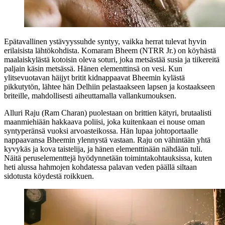
Epätavallinen ystävyyssuhde syntyy, vaikka herrat tulevat hyvin
erilaisista lähtökohdista. Komaram Bheem (NTRR Jr.) on köyhästä
maalaiskylästä kotoisin oleva soturi, joka metsästää susia ja tiikereitä
paljain käsin metsässä. Hänen elementtinsä on vesi. Kun
ylitsevuotavan häijyt britit kidnappaavat Bheemin kylästä
pikkutytön, lähtee hän Delhiin pelastaakseen lapsen ja kostaakseen
briteille, mahdollisesti aiheuttamalla vallankumouksen.
Alluri Raju (Ram Charan) puolestaan on brittien kätyri, brutaalisti
maanmiehiään hakkaava poliisi, joka kuitenkaan ei nouse oman
syntyperänsä vuoksi arvoasteikossa. Hän lupaa johtoportaalle
nappaavansa Bheemin ylennystä vastaan. Raju on vähintään yhtä
kyvykäs ja kova taistelija, ja hänen elementtinään nähdään tuli.
Näitä peruselementtejä hyödynnetään toimintakohtauksissa, kuten
heti alussa hahmojen kohdatessa palavan veden päällä siltaan
sidotusta köydestä roikkuen.