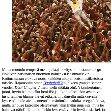
Mutta muutoin rempseä meno ja laaja levitys on nostanut telegu-
elokuvan harvinaisen huomion kohteeksi länsimaissakin.
Kotimaassaan elokuva nousi kaikkien aikojen katsomistilastoissa
toiseksi Rajamoulin oman
Baahubali 2
:n jälkeen (vaikka saman
vuoden
KGF Chapter 2
meni vielä siitäkin ohi). Yksinkertainen
juoni, hyvin hahmotellut henkilöt ja ulkopuolisellekin avautuva
historiallinen tilanne vievät pitkälle. Intialaisella mittakaavalla
kyseessä ei ole aivan ennennäkemättömän laadukas megaelokuva,
mutta tarjoilee katsojille oletettavasti yllin kyllin juuri sitä, mitä he
haluavat nähdä. Ummikoillekin kyseessä varsin hyvä ensiaskel, jos