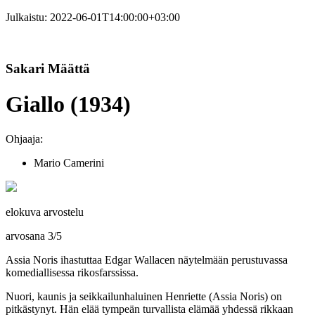
Julkaistu:
2022-06-01T14:00:00+03:00
Sakari Määttä
Giallo (1934)
Ohjaaja:
Mario Camerini
elokuva arvostelu
arvosana
3
/
5
Assia Noris ihastuttaa Edgar Wallacen näytelmään perustuvassa
komediallisessa rikosfarssissa.
Nuori, kaunis ja seikkailunhaluinen Henriette (
Assia Noris
) on
pitkästynyt. Hän elää tympeän turvallista elämää yhdessä rikkaan