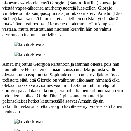
bisnesmies-aviomiehensä Giorgion (
Sandro Ruffini
) kanssa ja
viettää vapaa-aikaansa murhamysteerejä lueskellen. Giorgio
virittelee suurta kauppasopimusta juonikkaan kreivi Amatin (
Elio
Steiner
) kanssa eikä huomaa, että aatelinen on iskenyt silmänsä
myös hänen vaimoonsa. Henriette on aiemmin ollut kauppaa
vastaan, mutta tutustuttuaan nuoreen kreiviin hän on valmis
arvioimaan tilannetta uudelleen.
Amati majoittuu Giorgion kartanoon ja isännän ollessa pois hän
houkuttelee Henrietten etsimään kanssaan allekirjoitusta vaille
olevaa kauppasopimusta. Sopimuksen sijaan parivaljakko löytää
todisteita siitä, että Giorgio on vaihtanut aikoinaan nimensä eikä
olekaan rakastava aviomies vaan murhasta tuomittu mielipuoli.
Giorgio palaa takaisin kotiin ja vainoharhainen kolmiodraama voi
toden teolla alkaa. Oudot läheltä piti ‑onnettomuudet ja
pelonsekaiset hetket kettumetsällä saavat Amatin täysin
vakuuttuneeksi siitä, että Giorgio havittelee nyt vuorostaan hänen
henkeään.