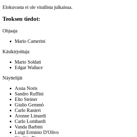
Elokuvasta ei ole virallista julkaisua.
Teoksen tiedot:
Ohjaaja
Mario Camerini
Käsikirjoittaja
Mario Soldati
Edgar Wallace
Näyttelijät
Assia Noris
Sandro Ruffini
Elio Steiner
Giulio Gemmò
Carlo Ranieri
Aronne Limardi
Carlo Lombardi
Vanda Barbini
Luigi Erminio D'Olivo