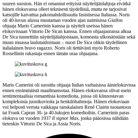
suuren suosion. Hän ei omannut erityisiä näyttelijänlahjoja eivätkä
hänen elokuvansa olleet teknisesti täydellisiä, mutta ne tarjosivat
katsojille kaivattua pakomahdollisuutta fasistisessa Italiassa. Noris
oli 40‑luvun alussa muutaman vuoden ajan naimisissa
Giallo
n
ohjaaja
Mario Camerinin
kanssa ja näytteli useissa hänen
elokuvissaan
Vittorio De Sican
kanssa. Ennen ohjaajauransa alkua
De Sica tunnettiiin näyttelijälahjoistaan, komeasta ulkonäöstään sekä
muun muassa laulutaidoistaan – nuori De Sica olikin täydellinen
italialainen
bravo ragazzo
. Noris oli tiettävästi myös
Roberto
Rossellinin
rakastaja ennen tämän uraa ohjaajana.
Mario Camerini oli suosittu ohjaaja Italian varhaisissa äänielokuvissa
ennen ensimmäistä maailmansotaa. Hänen elokuvansa olivat usein
sentimentaalisia romanttisia komedioita, joissa oli kiinnostavan
kompleksisia juonikuvioita ja henkilöhahmoja. Hänen elokuviaan
voi helposti verrata vaikkapa ranskalaisen
René Clairin
tuotantoon
tai
Frank Capran
30‑ ja 40‑lukujen komedioihin. Camerinin paras
elokuva on vuoden 1937
Il signor Max
, jonka pääosissa nähdään
tietenkin Vittorio De Sica ja Assia Noris.