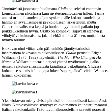
Jännittävästä juonestaan huolimatta
Giallo
on selvästi enemmän
komediallinen rikosfarssi kuin mysteeripainotteinen trilleri. Tarina
antaisi mahdollisuuden paljon synkemmälle kokonaisuudelle ja
hahmojen syvällisempään psykologiseen tarkasteluun, mutta
Camerinin valitsema kepeä ja huoleton tyyli toimii paikoin jopa
poikkeuksellisen hyvin.
Giallo
on kompakti, sujuvasti etenevä ja
viihdyttävä kokonaisuus, joka ei ehkä naurata ääneen, mutta nostaa
hymyn huulille.
Elokuvan nimi viittaa vain päähenkilön jännitystarinoista
inspiraatiota hakevaan mielikuvitukseen.
Giallo
perustuu
Edgar
Wallacen
(1875–1932) näytelmään
The Man Who Changed His
Name
ja Wallace tunnetaan tietysti yhtenä myöhemmän giallo-
genren vaikutusvaltaisimmista kirjallisista vaikuttajista. Yhdessä
kohtauksessa eräs hahmo jopa lukee "supergialloa", viiden Wallace-
tarinan kokoelmaa.
Yksi elokuvan miellyttävistä piirteistä on luonnollisesti kaunis Assia
Noris. Neuvostoliitossa syntynyt valovoimainen kaunotar ilmaantui
Italian valkokankaille 1930‑luvun alkupuolella ja saavutti nopeasti