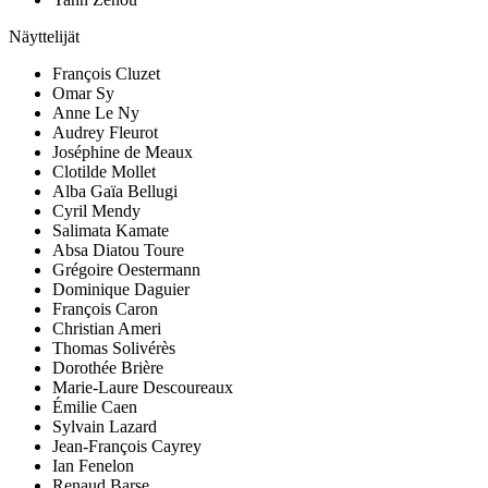
Näyttelijät
François Cluzet
Omar Sy
Anne Le Ny
Audrey Fleurot
Joséphine de Meaux
Clotilde Mollet
Alba Gaïa Bellugi
Cyril Mendy
Salimata Kamate
Absa Diatou Toure
Grégoire Oestermann
Dominique Daguier
François Caron
Christian Ameri
Thomas Solivérès
Dorothée Brière
Marie-Laure Descoureaux
Émilie Caen
Sylvain Lazard
Jean-François Cayrey
Ian Fenelon
Renaud Barse