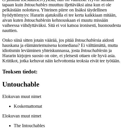
tapaan kuin
Intouchables
muuttuu iljettäväksi aina kun ei ole
pelkästään nolottava. Yhteinen piirre on lisäksi täydellinen
hyödyttömyys: Hararin ajatuksilla ei tee kerta kaikkiaan mitään,
aivan kuten
Intouchables
in kehnouskaan ei muutu missään
vaiheessa viihdyttäväksi. Sitä ei voi katsoa ironisesti, huonoudesta
nauttien.
Onko siinä sitten jotain väärää, jos pitää
Intouchables
ia aidosti
hauskana ja elämänriemuisena komediana? Ei välttämättä, mutta
idiotismin leviäminen yhteiskunnassa, josta
Intouchables
in ja
Hararin kirjojen suosio on oire, ei yleisesti ottaen ole hyvä asia.
Kriitikot, jotka kehuvat näin kelvottomia teoksia eivät tee työtään.
Teoksen tiedot:
Untouchable
Elokuvan muut nimet
Koskemattomat
Elokuvan muut nimet
The Intouchables