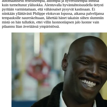
automaattisesti rehellisempiä, aidompia ja hyveellisempiä ihmisiä
kuin turmeltunut yläluokka. Alentuvalla hyväntahtoisuudella tietysti
pyritään varmistamaan, että vähäosaiset pysyvät kastissaan. Ei
niinkään yllättävästi Philippe elokuvan lopussa, aikansa palvelijansa
tempauksille naureskeltuaan, lähettää hänet takaisin siihen slummiin
mistä on hän tullutkin, ettei villin luonnonlapsen jalo luonne vain
pilaannu liian äveriäässä ympäristössä.