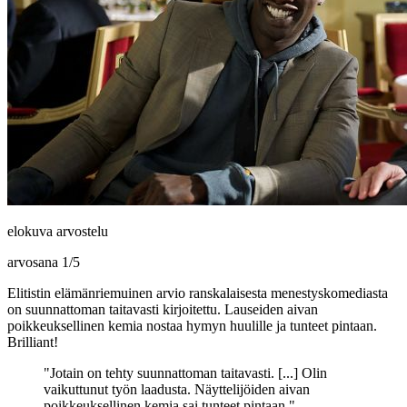
elokuva arvostelu
arvosana
1
/
5
Elitistin elämänriemuinen arvio ranskalaisesta menestyskomediasta
on suunnattoman taitavasti kirjoitettu. Lauseiden aivan
poikkeuksellinen kemia nostaa hymyn huulille ja tunteet pintaan.
Brilliant!
"Jotain on tehty suunnattoman taitavasti. [...] Olin
vaikuttunut työn laadusta. Näyttelijöiden aivan
poikkeuksellinen kemia sai tunteet pintaan."