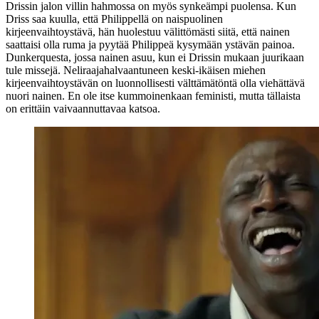
Drissin jalon villin hahmossa on myös synkeämpi puolensa. Kun
Driss saa kuulla, että Philippellä on naispuolinen
kirjeenvaihtoystävä, hän huolestuu välittömästi siitä, että nainen
saattaisi olla ruma ja pyytää Philippeä kysymään ystävän painoa.
Dunkerquesta, jossa nainen asuu, kun ei Drissin mukaan juurikaan
tule missejä. Neliraajahalvaantuneen keski-ikäisen miehen
kirjeenvaihtoystävän on luonnollisesti välttämätöntä olla viehättävä
nuori nainen. En ole itse kummoinenkaan feministi, mutta tällaista
on erittäin vaivaannuttavaa katsoa.