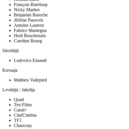
François Bureloup
Nicky Marbot
Benjamin Baroche
Jérôme Pauwels
Antoine Laurent
Fabrice Mantegna
Hedi Bouchenafa
Caroline Bourg
Säveltäjä
Ludovico Einaudi
Kuvaaja
Mathieu Vadepied
Levittäjä / Jakelija
Quad
Ten Films
Canal+
CinéCinéma
TF1
Chaocorp