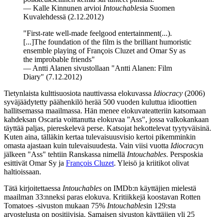
—
Kalle Kinnunen
arvioi
Intouchables
ia Suomen
Kuvalehdessä (2.12.2012)
"First-rate well-made feelgood entertainment(...).
[...]The foundation of the film is the brilliant humoristic
ensemble playing of François Cluzet and Omar Sy as
the improbable friends"
—
Antti Alanen
sivustollaan "Antti Alanen: Film
Diary" (7.12.2012)
Tietynlaista kulttisuosiota nauttivassa elokuvassa
Idiocracy
(2006)
syväjäädytetty päähenkilö herää 500 vuoden kuluttua idioottien
hallitsemassa maailmassa. Hän menee elokuvateatteriin katsomaan
kahdeksan Oscaria voittanutta elokuvaa "Ass", jossa valkokankaan
täyttää paljas, piereskelevä perse. Katsojat hekottelevat tyytyväisinä.
Kuten aina, tälläkin kertaa tulevaisuusvisio kertoi pikemminkin
omasta ajastaan kuin tulevaisuudesta. Vain viisi vuotta
Idiocracy
n
jälkeen "Ass" tehtiin Ranskassa nimellä
Intouchables
. Persposkia
esittivät
Omar Sy
ja
François Cluzet
. Yleisö ja kriitikot olivat
haltioissaan.
Tätä kirjoitettaessa
Intouchables
on IMDb:n käyttäjien mielestä
maailman 33:nneksi paras elokuva. Kritiikkejä koostavan Rotten
Tomatoes ‑sivuston mukaan 75%
Intouchables
in 129:sta
arvostelusta on positiivisia. Samaisen sivuston käyttäjien yli 25