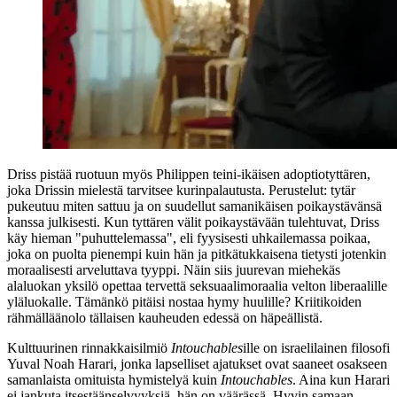
Driss pistää ruotuun myös Philippen teini-ikäisen adoptiotyttären,
joka Drissin mielestä tarvitsee kurinpalautusta. Perustelut: tytär
pukeutuu miten sattuu ja on suudellut samanikäisen poikaystävänsä
kanssa julkisesti. Kun tyttären välit poikaystävään tulehtuvat, Driss
käy hieman "puhuttelemassa", eli fyysisesti uhkailemassa poikaa,
joka on puolta pienempi kuin hän ja pitkätukkaisena tietysti jotenkin
moraalisesti arveluttava tyyppi. Näin siis juurevan miehekäs
alaluokan yksilö opettaa tervettä seksuaalimoraalia velton liberaalille
yläluokalle. Tämänkö pitäisi nostaa hymy huulille? Kriitikoiden
rähmälläänolo tällaisen kauheuden edessä on häpeällistä.
Kulttuurinen rinnakkaisilmiö
Intouchables
ille on israelilainen filosofi
Yuval Noah Harari
, jonka lapselliset ajatukset ovat saaneet osakseen
samanlaista omituista hymistelyä kuin
Intouchables
. Aina kun Harari
ei jankuta itsestäänselvyyksiä, hän on väärässä. Hyvin samaan