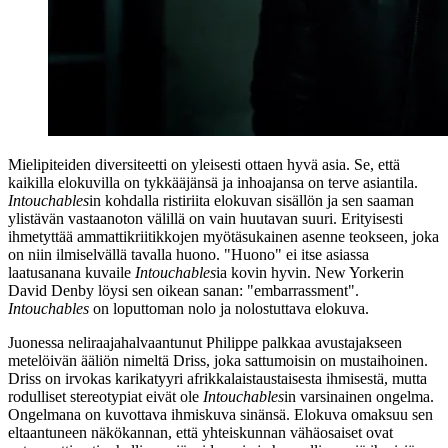
Mielipiteiden diversiteetti on yleisesti ottaen hyvä asia. Se, että
kaikilla elokuvilla on tykkääjänsä ja inhoajansa on terve asiantila.
Intouchables
in kohdalla ristiriita elokuvan sisällön ja sen saaman
ylistävän vastaanoton välillä on vain huutavan suuri. Erityisesti
ihmetyttää ammattikriitikkojen myötäsukainen asenne teokseen, joka
on niin ilmiselvällä tavalla huono. "Huono" ei itse asiassa
laatusanana kuvaile
Intouchables
ia kovin hyvin. New Yorkerin
David Denby
löysi sen oikean sanan:
"embarrassment"
.
Intouchables
on loputtoman nolo ja nolostuttava elokuva.
Juonessa neliraajahalvaantunut Philippe palkkaa avustajakseen
metelöivän ääliön nimeltä Driss, joka sattumoisin on mustaihoinen.
Driss on irvokas karikatyyri afrikkalaistaustaisesta ihmisestä, mutta
rodulliset stereotypiat eivät ole
Intouchables
in varsinainen ongelma.
Ongelmana on kuvottava ihmiskuva sinänsä. Elokuva omaksuu sen
eltaantuneen näkökannan, että yhteiskunnan vähäosaiset ovat