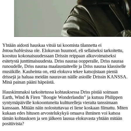
Yhtään aidosti hauskaa vitsiä tai koomista tilannetta ei
Intouchables
issa ole. Elokuvan huumori, eli sellaiseksi tarkoitettu,
koostuu kokonaisuudessaan Drissin reippaan alkuvoimaiseksi
esitetystä junttimaisuudesta. Driss nauraa oopperalle, Driss nauraa
runoudelle, Driss nauraa maalaustaiteelle ja Driss nauraa klassiselle
musiikille. Kauheinta on, että elokuva tekee katsojistaan pieniä
drissejä ja haluaa meidän nauravan näille asioille Drissin KANSSA.
Minä painan pääni häpeästä.
Hauskimmaksi tarkoitetussa kohtauksessa Driss pistää soimaan
Earth, Wind & Firen
"Boogie Wonderlandin" ja kutsuu Philippen
syntymäpäiville kokoontuneita kultturelleja vieraita tanssimaan
kanssaan. Mitään näin nolostuttavaa ei liene koskaan filmattu. Miten
kukaan edes hitusen arvostelukykyä omaava ihminen voi katsoa
tämän kohtauksen ja sen jälkeen lausua elokuvasta yhtään mitään
positiivista?