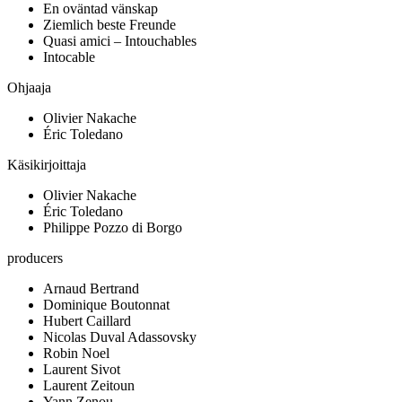
En oväntad vänskap
Ziemlich beste Freunde
Quasi amici – Intouchables
Intocable
Ohjaaja
Olivier Nakache
Éric Toledano
Käsikirjoittaja
Olivier Nakache
Éric Toledano
Philippe Pozzo di Borgo
producers
Arnaud Bertrand
Dominique Boutonnat
Hubert Caillard
Nicolas Duval Adassovsky
Robin Noel
Laurent Sivot
Laurent Zeitoun
Yann Zenou