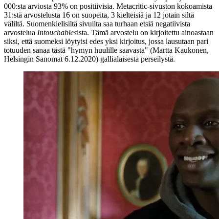
000:sta arviosta 93% on positiivisia. Metacritic-sivuston kokoamista
31:stä arvostelusta 16 on suopeita, 3 kielteisiä ja 12 jotain siltä
väliltä. Suomenkielisiltä sivuilta saa turhaan etsiä negatiivista
arvostelua
Intouchables
ista. Tämä arvostelu on kirjoitettu ainoastaan
siksi, että suomeksi löytyisi edes yksi kirjoitus, jossa lausutaan pari
totuuden sanaa tästä
"hymyn huulille saavasta"
(
Martta Kaukonen
,
Helsingin Sanomat 6.12.2020) gallialaisesta perseilystä.