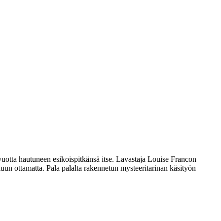
uotta hautuneen esikoispitkänsä itse. Lavastaja
Louise Francon
kuun ottamatta. Pala palalta rakennetun mysteeritarinan käsityön