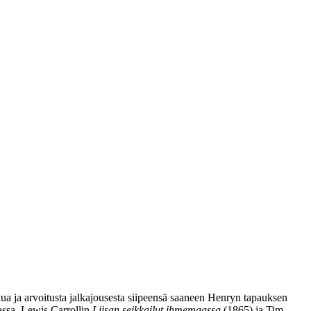
ua ja arvoitusta jalkajousesta siipeensä saaneen Henryn tapauksen
assa.
Lewis Carrollin
Liisan seikkailut ihmemaassa
(1865) ja
Tim