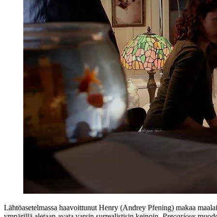
Lähtöasetelmassa haavoittunut Henry (
Andrey Pfening
) makaa maalai
ympärillä aletaan avata varsin surrealistisin keinoin.
Precarious
muodos