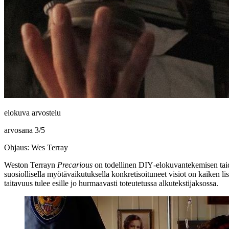
elokuva arvostelu
arvosana
3
/
5
Ohjaus: Wes Terray
Weston Terrayn
Precarious
on todellinen DIY‑elokuvantekemisen taido
suosiollisella myötävaikutuksella konkretisoituneet visiot on kaiken l
taitavuus tulee esille jo hurmaavasti toteutetussa alkutekstijaksossa.