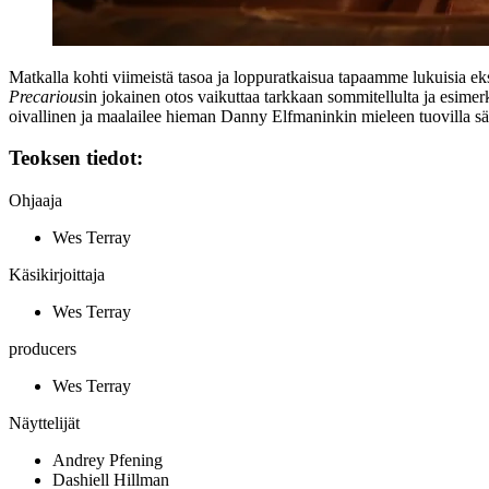
Matkalla kohti viimeistä tasoa ja loppuratkaisua tapaamme lukuisia ek
Precarious
in jokainen otos vaikuttaa tarkkaan sommitellulta ja esimer
oivallinen ja maalailee hieman
Danny Elfmaninkin
mieleen tuovilla sä
Teoksen tiedot:
Ohjaaja
Wes Terray
Käsikirjoittaja
Wes Terray
producers
Wes Terray
Näyttelijät
Andrey Pfening
Dashiell Hillman