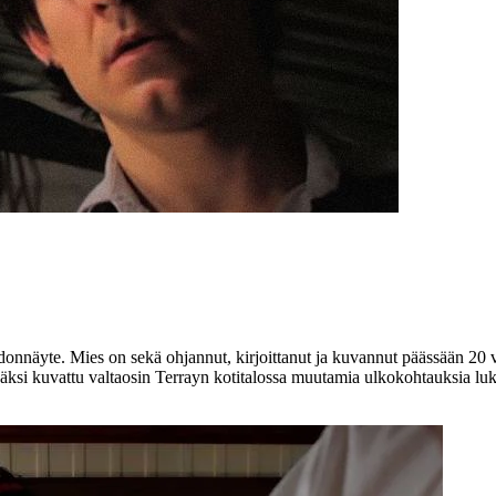
nnäyte. Mies on sekä ohjannut, kirjoittanut ja kuvannut päässään 20 v
isäksi kuvattu valtaosin Terrayn kotitalossa muutamia ulkokohtauksia lu