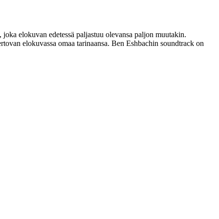
), joka elokuvan edetessä paljastuu olevansa paljon muutakin.
 kertovan elokuvassa omaa tarinaansa.
Ben Eshbachin
soundtrack on