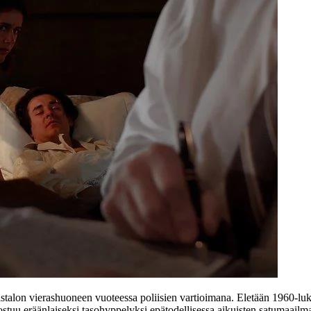
stalon vierashuoneen vuoteessa poliisien vartioimana. Eletään 1960‑luk
tuu eräänlaiseksi tasohyppelyksi epätodellisessa aikuisten satumaailm