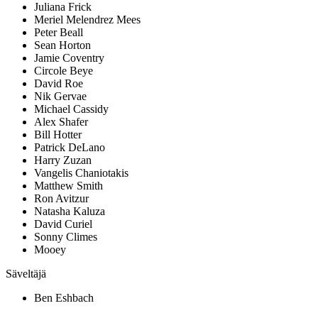
Juliana Frick
Meriel Melendrez Mees
Peter Beall
Sean Horton
Jamie Coventry
Circole Beye
David Roe
Nik Gervae
Michael Cassidy
Alex Shafer
Bill Hotter
Patrick DeLano
Harry Zuzan
Vangelis Chaniotakis
Matthew Smith
Ron Avitzur
Natasha Kaluza
David Curiel
Sonny Climes
Mooey
Säveltäjä
Ben Eshbach