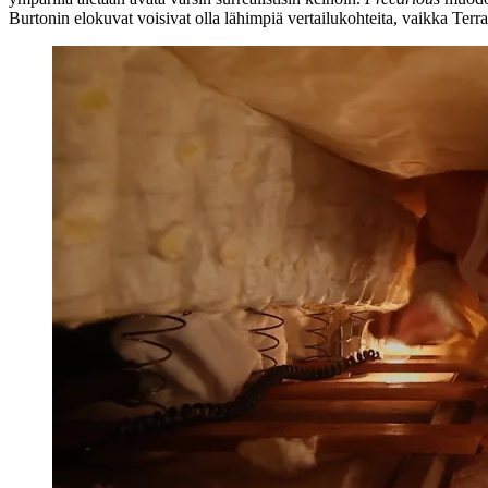
Burtonin
elokuvat voisivat olla lähimpiä vertailukohteita, vaikka Terr