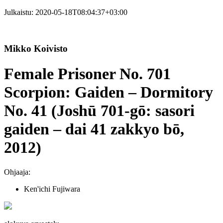
Julkaistu:
2020-05-18T08:04:37+03:00
Mikko Koivisto
Female Prisoner No. 701
Scorpion: Gaiden – Dormitory
No. 41 (Joshū 701-gō: sasori
gaiden – dai 41 zakkyo bō,
2012)
Ohjaaja:
Ken'ichi Fujiwara