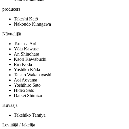
producers
Takeshi Katō
Nakoudo Kinugawa
Näyttelijät
Tsukasa Aoi
Yōta Kawase
An Shinohara
Kaori Kawabuchi
Riri Kōda
Yoshiko Kōda
Tatsuo Wakabayashi
Aoi Aoyama
Yoshihiro Satō
Hideo Satō
Daikei Shimizu
Kuvaaja
Takehiko Tamiya
Levittäjä / Jakelija