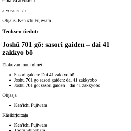
elokuva arvostelu
arvosana
1
/
5
Ohjaus: Ken'ichi Fujiwara
Teoksen tiedot:
Joshū 701-gō: sasori gaiden – dai 41
zakkyo bō
Elokuvan muut nimet
Sasori gaiden: Dai 41 zakkyo bō
Joshu 701 go sasori gaiden: dai 41 zakkyobo
Joshu 701 go: sasori gaiden – dai 41 zakkyobo
Ohjaaja
Ken'ichi Fujiwara
Käsikirjoittaja
Ken'ichi Fujiwara
Tooru Shinohara