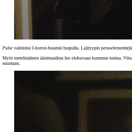
Pulse
valmistui J‑horror-buumin huipulla. Lajityypin peruselementtejä
Myös metelimäinen äänimaailma luo elokuvaan kumman tuntua. Viisas
suuntaan.