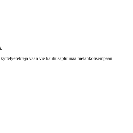
i.
ikyttelyefektejä vaan vie kauhusapluunaa melankolisempaan