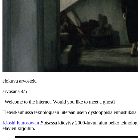
elokuva arvostelu
arvosana
4
/
5
"Welcome to the internet. Would you like to meet a ghost?"
Tieteiskauhussa teknologiaan liitetään usein dystooppisia ennustuksia
Kioshi Kurosawan
Pulse
ssa kiteytyy 2000‑luvun alun pelko teknolo
elävien kirjoihin.