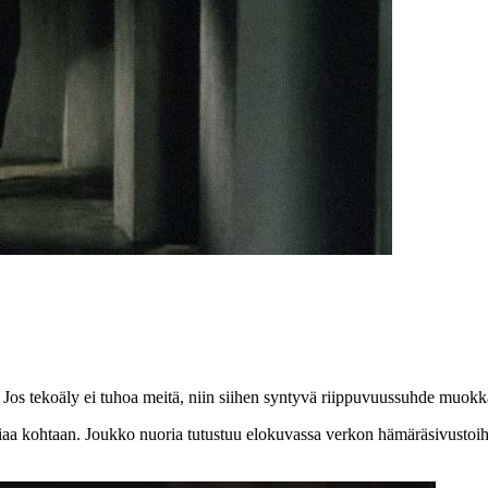
. Jos tekoäly ei tuhoa meitä, niin siihen syntyvä riippuvuussuhde muokk
giaa kohtaan. Joukko nuoria tutustuu elokuvassa verkon hämäräsivusto