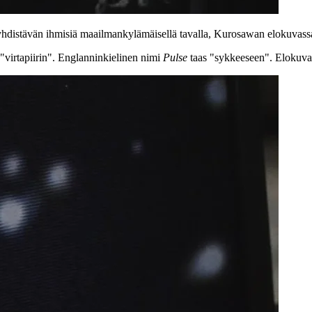
n yhdistävän ihmisiä maailmankylämäisellä tavalla, Kurosawan elokuvassa
 "virtapiirin". Englanninkielinen nimi
Pulse
taas "sykkeeseen". Elokuvass