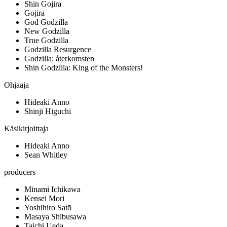
Shin Gojira
Gojira
God Godzilla
New Godzilla
True Godzilla
Godzilla Resurgence
Godzilla: återkomsten
Shin Godzilla: King of the Monsters!
Ohjaaja
Hideaki Anno
Shinji Higuchi
Käsikirjoittaja
Hideaki Anno
Sean Whitley
producers
Minami Ichikawa
Kensei Mori
Yoshihiro Satō
Masaya Shibusawa
Taichi Ueda