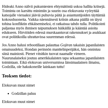
Hideaki Anno nälvii pukumiesten ehtymätöntä uskoa hallita kriisejä.
Toiminta on karsittu minimiin ja suurin osa elokuvasta vyöryttää
katsojalle vieraaksi jääviä puhuvia päitä ja asiantuntijoiden täyttämiä
kokoushuoneita. Vaikka näennäisesti kriisin aikana päällä on täysi
tohina konfliktin ehkäisemiseksi, ei ratkaisua tahdo tulla. Politikointi
paljastaa myös ihmisen taipumuksen häikäillä ja kääntää asioita
edukseen. Hirviöiden edessä murskaantuvat rakennukset ja asukkaat
ovat poliitikoilla uhrattavissa suuremman edessä.
Jos Anno halusi rebootillaan palauttaa
Gojira
n takaisin japanilaisten
omaisuudeksi, Hondan perinnön manttelinperijäksi, hän onnistuu
siinä mainiosti. Pienet vitsitkin tuovat naamalle virneen.
Naurunalaiseksi joutuu amerikkalaisten tapa sekaantua japanilaisten
toimintaan. Eikä elokuvan universumissa länsimaalainen ilmaisu,
Godzilla, ole hakukoneille lainkaan tuttu!
Teoksen tiedot:
Elokuvan muut nimet
Godzillan paluu
Elokuvan muut nimet