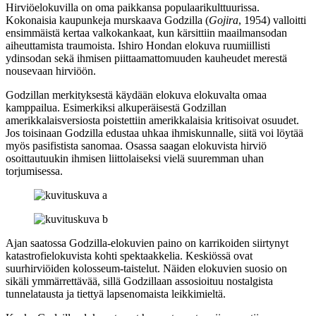
Hirviöelokuvilla on oma paikkansa populaarikulttuurissa.
Kokonaisia kaupunkeja murskaava Godzilla (
Gojira
, 1954) valloitti
ensimmäistä kertaa valkokankaat, kun kärsittiin maailmansodan
aiheuttamista traumoista.
Ishiro Hondan
elokuva ruumiillisti
ydinsodan sekä ihmisen piittaamattomuuden kauheudet merestä
nousevaan hirviöön.
Godzillan merkityksestä käydään elokuva elokuvalta omaa
kamppailua. Esimerkiksi alkuperäisestä Godzillan
amerikkalaisversiosta poistettiin amerikkalaisia kritisoivat osuudet.
Jos toisinaan Godzilla edustaa uhkaa ihmiskunnalle, siitä voi löytää
myös pasifistista sanomaa. Osassa saagan elokuvista hirviö
osoittautuukin ihmisen liittolaiseksi vielä suuremman uhan
torjumisessa.
Ajan saatossa Godzilla-elokuvien paino on karrikoiden siirtynyt
katastrofielokuvista kohti spektaakkelia. Keskiössä ovat
suurhirviöiden kolosseum-taistelut. Näiden elokuvien suosio on
sikäli ymmärrettävää, sillä Godzillaan assosioituu nostalgista
tunnelatausta ja tiettyä lapsenomaista leikkimieltä.