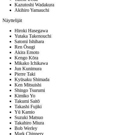
Kazutoshi Wadakura
Akihiro Yamauchi
Näyttelijät
Hiroki Hasegawa
Yutaka Takenouchi
Satomi Ishihara
Ren Ōsugi
Akira Emoto
Kengo Kōra
Mikako Ichikawa
Jun Kunimura
Pierre Taki
Kyūsaku Shimada
Ken Mitsuishi
Shingo Tsurumi
Kimiko Yo
Takumi Saitō
Takashi Fujiki
Yū Kamio
Suzuki Matsuo
Takahiro Miura
Bob Werley
Mark Chinnery