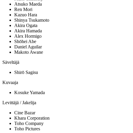
Atsuko Maeda
Ren Mori
Kazuo Hara
Shinya Tsukamoto
Akira Ogata
Akira Hamada
Alex Hormigo
Shōhei Abe
Daniel Aguilar
Makoto Awane
Säveltäjä
Shirō Sagisu
Kuvaaja
Kosuke Yamada
Levittäjä / Jakelija
Cine Bazar
Khara Corporation
Toho Company
Toho Pictures