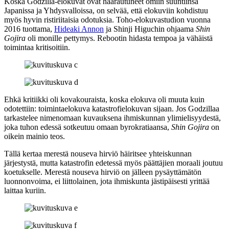
Koska Godzilla-elokuvat ovat haarautuneet omiin suuntiinsa
Japanissa ja Yhdysvalloissa, on selvää, että elokuviin kohdistuu
myös hyvin ristiriitaisia odotuksia. Toho-elokuvastudion vuonna
2016 tuottama,
Hideaki Annon
ja
Shinji Higuchin
ohjaama
Shin
Gojira
oli monille pettymys. Rebootin hidasta tempoa ja vähäistä
toimintaa kritisoitiin.
Ehkä kritiikki oli kovakouraista, koska elokuva oli muuta kuin
odotettiin: toimintaelokuva katastrofielokuvan sijaan. Jos Godzillaa
tarkastelee nimenomaan kuvauksena ihmiskunnan ylimielisyydestä,
joka tuhon edessä sotkeutuu omaan byrokratiaansa,
Shin Gojira
on
oikein mainio teos.
Tällä kertaa merestä nouseva hirviö häiritsee yhteiskunnan
järjestystä, mutta katastrofin edetessä myös päättäjien moraali joutuu
koetukselle. Merestä nouseva hirviö on jälleen pysäyttämätön
luonnonvoima, ei liittolainen, jota ihmiskunta jästipäisesti yrittää
laittaa kuriin.