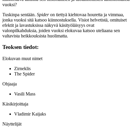
vuoksi?
Tuskinpa sentään.
Spider
on tiettyä kiehtovaa houretta ja vimmaa,
jonka vuoksi sitä katsoo kiinnostuksella. Visiot helvetistä, omituiset
efektit ja lavastuksissa näkyvä käsityöläisyys ovat
valonpilkahduksia, joiden vuoksi elokuvaa katsoo uteliaana sen
valtavista heikkouksista huolimatta.
Teoksen tiedot:
Elokuvan muut nimet
Zirneklis
The Spider
Ohjaaja
Vasili Mass
Käsikirjoittaja
Vladimir Kaijaks
Näyttelijät