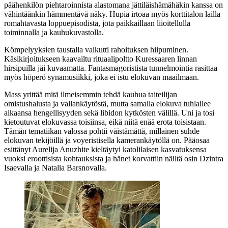
päähenkilön piehtaroinnista alastomana jättiläishämähäkin kanssa on
vähintäänkin hämmentävä näky. Hupia irtoaa myös korttitalon lailla
romahtavasta loppuepisodista, jota paikkaillaan liioitellulla
toiminnalla ja kauhukuvastolla.
Kömpelyyksien taustalla vaikutti rahoituksen hiipuminen.
Käsikirjoitukseen kaavailtu rituaalipoltto Kuressaaren linnan
hirsipuilla jäi kuvaamatta. Fantasmagoristista tunnelmointia rasittaa
myös höperö synamusiikki, joka ei istu elokuvan maailmaan.
Mass yrittää mitä ilmeisemmin tehdä kauhua taiteilijan
omistushalusta ja vallankäytöstä, mutta samalla elokuva tuhlailee
aikaansa hengellisyyden sekä libidon kytkösten välillä. Uni ja tosi
kietoutuvat elokuvassa toisiinsa, eikä niitä enää erota toisistaan.
Tämän tematiikan valossa pohtii väistämättä, millainen suhde
elokuvan tekijöillä ja voyeristisella kamerankäytöllä on. Pääosaa
esittänyt
Aurelija Anuzhite
kieltäytyi katolilaisen kasvatuksensa
vuoksi eroottisista kohtauksista ja hänet korvattiin näiltä osin
Dzintra
Isaevalla
ja
Natalia Barsnovalla
.