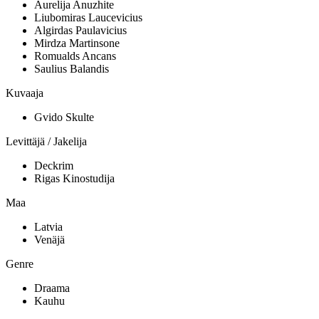
Aurelija Anuzhite
Liubomiras Laucevicius
Algirdas Paulavicius
Mirdza Martinsone
Romualds Ancans
Saulius Balandis
Kuvaaja
Gvido Skulte
Levittäjä / Jakelija
Deckrim
Rigas Kinostudija
Maa
Latvia
Venäjä
Genre
Draama
Kauhu