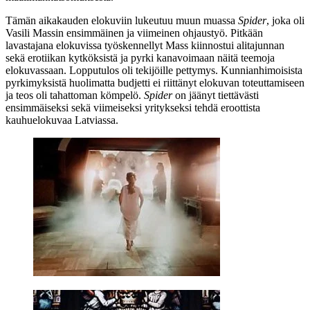
Tämän aikakauden elokuviin lukeutuu muun muassa
Spider
, joka oli
Vasili Massin
ensimmäinen ja viimeinen ohjaustyö. Pitkään
lavastajana elokuvissa työskennellyt Mass kiinnostui alitajunnan
sekä erotiikan kytköksistä ja pyrki kanavoimaan näitä teemoja
elokuvassaan. Lopputulos oli tekijöille pettymys. Kunnianhimoisista
pyrkimyksistä huolimatta budjetti ei riittänyt elokuvan toteuttamiseen
ja teos oli tahattoman kömpelö.
Spider
on jäänyt tiettävästi
ensimmäiseksi sekä viimeiseksi yritykseksi tehdä eroottista
kauhuelokuvaa Latviassa.