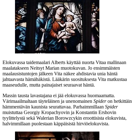
Elokuvassa taidemaalari Alberts käyttää nuorta Vitaa mallinaan
maalatakseen Neitsyt Marian muotokuvan. Jo ensimmäisten
maalausistuntojen jälkeen Vita näkee ahdistavia unia häntä
jahtaavasta hämähäkistä. Lääkärin suosituksesta Vita matkustaa
maaseudulle, mutta painajaiset seuraavat häntä.
Massin tausta lavastajana ei jää elokuvassa huomaamatta.
Värimaailmaltaan täyteläinen ja unenomainen
Spider
on hetkittäin
hämmentävän kaunista seurattavaa. Parhaimmillaan
Spider
muistuttaa
Georgiy Kropachyovin
ja
Konstantin Ershovin
tyylittelystä sekä
Walerian Borowzcykin
eroottisista elokuvista,
halvimmillaan puolestaan käppäisistä hirviöelokuvista.