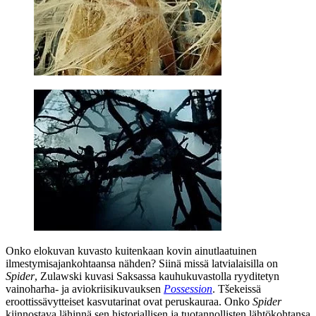
Onko elokuvan kuvasto kuitenkaan kovin ainutlaatuinen
ilmestymisajankohtaansa nähden? Siinä missä latvialaisilla on
Spider
,
Zulawski
kuvasi Saksassa kauhukuvastolla ryyditetyn
vainoharha‑ ja aviokriisikuvauksen
Possession
. Tšekeissä
eroottissävytteiset kasvutarinat ovat peruskauraa. Onko
Spider
kiinnostava lähinnä sen historiallisen ja tuotannollisten lähtökohtansa