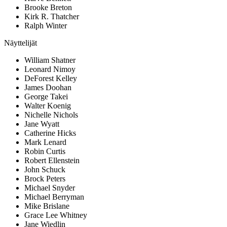
Brooke Breton
Kirk R. Thatcher
Ralph Winter
Näyttelijät
William Shatner
Leonard Nimoy
DeForest Kelley
James Doohan
George Takei
Walter Koenig
Nichelle Nichols
Jane Wyatt
Catherine Hicks
Mark Lenard
Robin Curtis
Robert Ellenstein
John Schuck
Brock Peters
Michael Snyder
Michael Berryman
Mike Brislane
Grace Lee Whitney
Jane Wiedlin