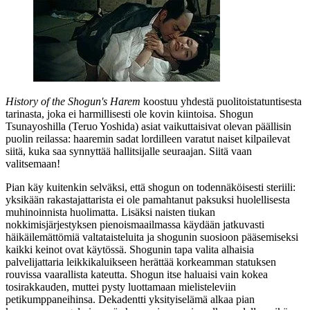
History of the Shogun's Harem
koostuu yhdestä puolitoistatuntisesta
tarinasta, joka ei harmillisesti ole kovin kiintoisa. Shogun
Tsunayoshilla (
Teruo Yoshida
) asiat vaikuttaisivat olevan päällisin
puolin reilassa: haaremin sadat lordilleen varatut naiset kilpailevat
siitä, kuka saa synnyttää hallitsijalle seuraajan. Siitä vaan
valitsemaan!
Pian käy kuitenkin selväksi, että shogun on todennäköisesti steriili:
yksikään rakastajattarista ei ole pamahtanut paksuksi huolellisesta
muhinoinnista huolimatta. Lisäksi naisten tiukan
nokkimisjärjestyksen pienoismaailmassa käydään jatkuvasti
häikäilemättömiä valtataisteluita ja shogunin suosioon pääsemiseksi
kaikki keinot ovat käytössä. Shogunin tapa valita alhaisia
palvelijattaria leikkikaluikseen herättää korkeamman statuksen
rouvissa vaarallista kateutta. Shogun itse haluaisi vain kokea
tosirakkauden, muttei pysty luottamaan mielisteleviin
petikumppaneihinsa. Dekadentti yksityiselämä alkaa pian