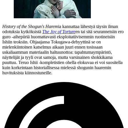
History of the Shogun's Harem
ia kannattaa lähestyä täysin ilman
odotuksia kytköksistä
The Joy of Torture
en tai sitä seuranneisiin ero
guro ‑aihepiiriä huomattavasti eksploitatiivisemmin ruotineisiin
Ishiin teoksiin. Ohjaajansa Tokugawa-debyyttinä se on
mielenkiintoinen katselmus aikaan juuri ennen tosissaan
uskaliaamman materiaalin haltuunottoa: tapahtumaympäristö,
näyttelijät ja tyyli ovat samoja, mutta varsinainen shokkikama
puuttuu. Teruo Ishii ‑kompletistien ohella elokuvaa ei voi suositella
kuin korkeintaan historiallisessa mielessä shogunin haaremin
huvituksista kiinnostuneille.