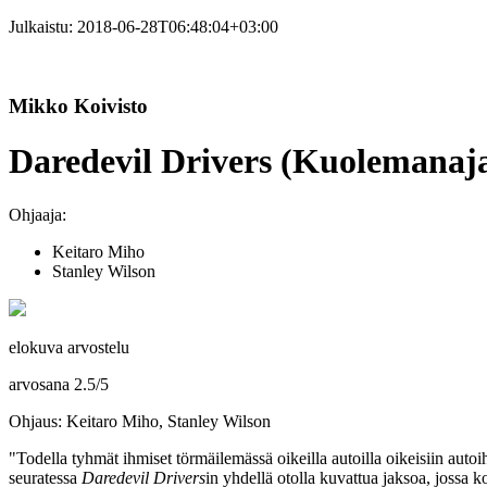
Julkaistu:
2018-06-28T06:48:04+03:00
Mikko Koivisto
Daredevil Drivers (Kuolemanaja
Ohjaaja:
Keitaro Miho
Stanley Wilson
elokuva arvostelu
arvosana
2.5
/
5
Ohjaus: Keitaro Miho, Stanley Wilson
"Todella tyhmät ihmiset törmäilemässä oikeilla autoilla oikeisiin autoi
seuratessa
Daredevil Drivers
in yhdellä otolla kuvattua jaksoa, jossa