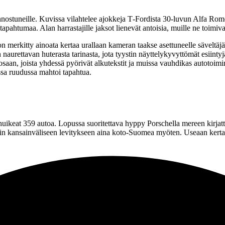
kiinnostuneille. Kuvissa vilahtelee ajokkeja T‑Fordista 30‑luvun Alfa R
tapahtumaa. Alan harrastajille jaksot lienevät antoisia, muille ne toimiv
on merkitty ainoata kertaa urallaan kameran taakse asettuneelle säveltäj
urettavan huterasta tarinasta, jota tyystin näyttelykyvyttömät esiintyjä
 osaan, joista yhdessä pyörivät alkutekstit ja muissa vauhdikas autotoim
issa ruudussa mahtoi tapahtua.
eat 359 autoa. Lopussa suoritettava hyppy Porschella mereen kirjattiin
yytiin kansainväliseen levitykseen aina koto-Suomea myöten. Useaan kert