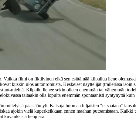
Vaikka filmi on fiktiivinen eikä sen esittämää kilpailua liene olemassa
ovat kuskin ulos autonromusta. Keskeiset näyttelijät (trailerissa isoin
 stunt-miehiä. Kilpailu lienee sekin olleen enemmän tai vähemmän todell
 elokuvassa taitaakin olla lopulta enemmän spontaanisti syntynyttä kuin k
ämmittelystä päästään yli. Katsoja huomaa hiljaisten "ei saatana" lausah
skaa ajokin vielä kuperkeikkaan ennen maahan putoamistaan. Kaikki tämä
ät kuvauksista hengissä.