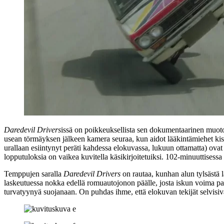
Daredevil Drivers
issä on poikkeuksellista sen dokumentaarinen muoto. 
usean törmäyksen jälkeen kamera seuraa, kun aidot lääkintämiehet kisk
urallaan esiintynyt peräti kahdessa elokuvassa, lukuun ottamatta) ovat
lopputuloksia on vaikea kuvitella käsikirjoitetuiksi. 102‑minuuttisessa
Temppujen saralla
Daredevil Drivers
on rautaa, kunhan alun tylsästä l
laskeutuessa nokka edellä romuautojonon päälle, josta iskun voima pai
turvatyynyä suojanaan. On puhdas ihme, että elokuvan tekijät selvisiv