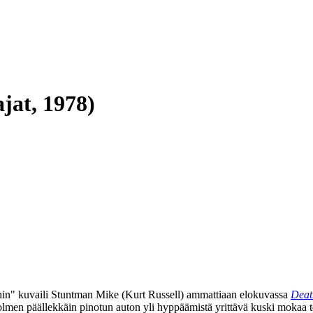
jat, 1978)
hin"
kuvaili Stuntman Mike (
Kurt Russell
) ammattiaan elokuvassa
Deat
 kolmen päällekkäin pinotun auton yli hyppäämistä yrittävä kuski mokaa