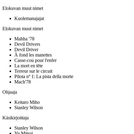
Elokuvan muut nimet
Kuolemanajajat
Elokuvan muut nimet
Mahha '78
Devil Drivers
Devil Driver
À fond les manettes
Casse-cou pour l'enfer
La mort en tēte
Terreur sur le circuit
Pilota nº 1: La pista della morte
Mach'78
Ohjaaja
Keitaro Miho
Stanley Wilson
Käsikirjoittaja
Stanley Wilson
Yu Mitsui