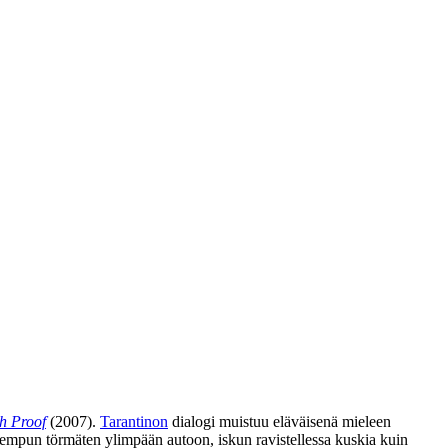
h Proof
(2007).
Tarantinon
dialogi muistuu eläväisenä mieleen
 tempun törmäten ylimpään autoon, iskun ravistellessa kuskia kuin