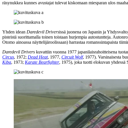
räsynukkea kunnes avustajat tulevat kiskomaan miesparan ulos maaha
Yhden idean
Daredevil Drivers
issä juonena on Japanin ja Yhdysvalto
pisteistä suorittamalla toinen toistaan hurjempia autostuntteja. Auton
Otomo
ainoassa näyttelijäroolissaan) harrastaa romanssintapaista tiim
Daredevil Drivers
kuvattiin vuonna 1977 japanilaisrahoitteisena tuota
Circus
, 1972;
Dead Heat
, 1977,
Circuit Wolf
, 1977). Varsinaisesta b
Kiba
, 1973;
Karate Bearfighter
, 1975), joka tuotti elokuvan yhdessä 