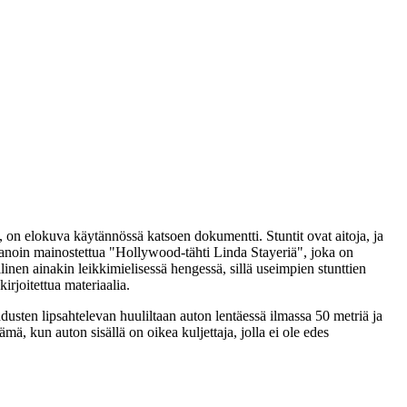
, on elokuva käytännössä katsoen dokumentti. Stuntit ovat aitoja, ja
 sanoin mainostettua
"Hollywood-tähti Linda Stayeriä"
, joka on
inen ainakin leikkimielisessä hengessä, sillä useimpien stunttien
irjoitettua materiaalia.
dusten lipsahtelevan huuliltaan auton lentäessä ilmassa 50 metriä ja
, kun auton sisällä on oikea kuljettaja, jolla ei ole edes