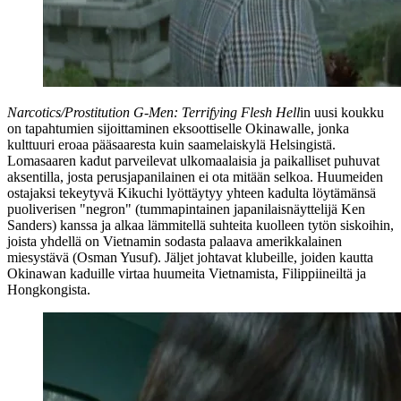
Narcotics/Prostitution G‑Men: Terrifying Flesh Hell
in uusi koukku
on tapahtumien sijoittaminen eksoottiselle Okinawalle, jonka
kulttuuri eroaa pääsaaresta kuin saamelaiskylä Helsingistä.
Lomasaaren kadut parveilevat ulkomaalaisia ja paikalliset puhuvat
aksentilla, josta perusjapanilainen ei ota mitään selkoa. Huumeiden
ostajaksi tekeytyvä Kikuchi lyöttäytyy yhteen kadulta löytämänsä
puoliverisen "negron" (tummapintainen japanilaisnäyttelijä
Ken
Sanders
) kanssa ja alkaa lämmitellä suhteita kuolleen tytön siskoihin,
joista yhdellä on Vietnamin sodasta palaava amerikkalainen
miesystävä (
Osman Yusuf
). Jäljet johtavat klubeille, joiden kautta
Okinawan kaduille virtaa huumeita Vietnamista, Filippiineiltä ja
Hongkongista.