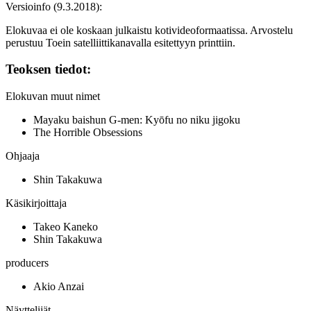
Versioinfo (9.3.2018):
Elokuvaa ei ole koskaan julkaistu kotivideoformaatissa. Arvostelu
perustuu Toein satelliittikanavalla esitettyyn printtiin.
Teoksen tiedot:
Elokuvan muut nimet
Mayaku baishun G-men: Kyōfu no niku jigoku
The Horrible Obsessions
Ohjaaja
Shin Takakuwa
Käsikirjoittaja
Takeo Kaneko
Shin Takakuwa
producers
Akio Anzai
Näyttelijät