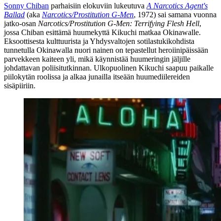
Sonny Chiban
parhaisiin elokuviin lukeutuva
A Narcotics Agent's
Ballad
(aka
Narcotics/Prostitution G‑Men
, 1972) sai samana vuonna
jatko-osan
Narcotics/Prostitution G‑Men: Terrifying Flesh Hell
,
jossa Chiban esittämä huumekyttä Kikuchi matkaa Okinawalle.
Eksoottisesta kulttuurista ja Yhdysvaltojen sotilastukikohdista
tunnetulla Okinawalla nuori nainen on tepastellut heroiinipäissään
parvekkeen kaiteen yli, mikä käynnistää huumeringin jäljille
johdattavan poliisitutkinnan. Ulkopuolinen Kikuchi saapuu paikalle
piilokytän roolissa ja alkaa junailla itseään huumediilereiden
sisäpiiriin.