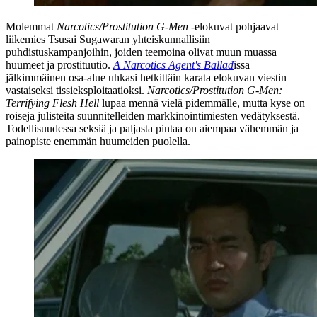
Molemmat
Narcotics/Prostitution G‑Men
‑elokuvat pohjaavat
liikemies
Tsusai Sugawaran
yhteiskunnallisiin
puhdistuskampanjoihin, joiden teemoina olivat muun muassa
huumeet ja prostituutio.
A Narcotics Agent's Ballad
issa
jälkimmäinen osa‑alue uhkasi hetkittäin karata elokuvan viestin
vastaiseksi tissieksploitaatioksi.
Narcotics/Prostitution G‑Men:
Terrifying Flesh Hell
lupaa mennä vielä pidemmälle, mutta kyse on
roiseja julisteita suunnitelleiden markkinointimiesten vedätyksestä.
Todellisuudessa seksiä ja paljasta pintaa on aiempaa vähemmän ja
painopiste enemmän huumeiden puolella.