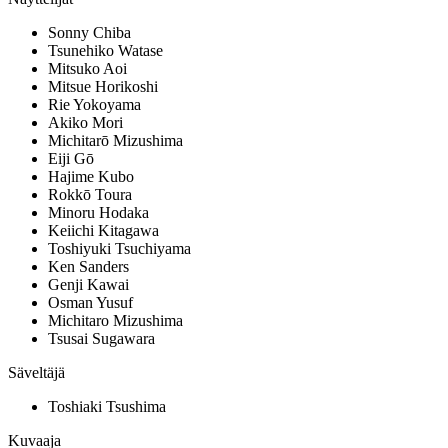
Sonny Chiba
Tsunehiko Watase
Mitsuko Aoi
Mitsue Horikoshi
Rie Yokoyama
Akiko Mori
Michitarō Mizushima
Eiji Gō
Hajime Kubo
Rokkō Toura
Minoru Hodaka
Keiichi Kitagawa
Toshiyuki Tsuchiyama
Ken Sanders
Genji Kawai
Osman Yusuf
Michitaro Mizushima
Tsusai Sugawara
Säveltäjä
Toshiaki Tsushima
Kuvaaja