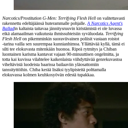
Narcotics/Prostitution G‑Men: Terrifying Flesh Hell
on valitettavasti
rakennettu edeltäjäänsä huterammalle pohjalle.
A Narcotics Agent's
Ballad
in kaltaista taitavaa jännitysruuvin kiristämistä ei ole luvassa
eikä alamaailman vaikutusta ihmissuhteisiin syväluodata.
Terrifying
Flesh Hell
on pikemminkin suoraviivainen poliisit vastaan roistot
‑tarina vailla sen suurempaa kunnianhimoa. Yllättävää kyllä, tämä ei
silti tee elokuvasta mitenkään huonoa. Ripeä rytmitys ja Chiban
luontainen karisma kantavat vajaan 90‑minuuttisen ongelmitta, ja
totta kai kuvissa vilahtelee kaikenlaista viihdyttävää genrekuvastoa
viheltävistä luodeista baarissa bailaaviin yläosattomiin
tanssityttöihin. Chiba kerää lisäksi tyylipisteitä polttamalla
elokuvassa kolmen keuhkosyövän edestä tupakkaa.