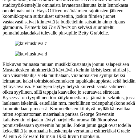
studiotyöskentelylle ominaista lavateatraalisuutta kuin lennokasta
omaleimaisuutta. Hays Officen määräämien rajoitusten jälkeen
koomikkoparin sutkaukset suitsettiin, joskin filmien juonet
vastaavasti saivat kiinteyttä ja budjetteihin satsattiin aimo ripaus
glamouria. Esimerkiksi
The Nitwits
on selvästi suunniteltu
ponnahduslaudaksi tulevalle pin‑upille
Betty Grablelle
.
Elokuvan tarinassa muuan musiikkikustantaja joutuu salaperäisen
Mustanlesken nimimerkkiä käyttävän kelmin kiristyksen uhriksi ja
kun viisutehtailija vielä murhataan, viranomaisten syntipukeiksi
leimautuu kaksi toimistorakennuksen tupakkakauppiasta sekä heidän
tyttöystävänsä. Epäiltyjen täytyy tietysti kiireesti saada satimeen
oikea syyllinen, sillä tappaja kaavailee jo seuraavaa siirtoaan.
Kyseessä on tyypillinen törmäilykomedian ja jännärin sekoitus, jossa
lauletaan iskelmiä, esitellään mm. merkillinen todenpuhujakone sekä
kummitellaan pimeässä. Kommellusten kiihtyvä mylläkkä osoittaa
miten sopimattoman materiaalin parissa
George Stevensin
kaltaisenkin ohjaajan täytyi harjoitella uransa lähtökuopissa
ponnistellessaan systeemin huipulle. Jotkut jutun gagit ovat todella
kekseliäitä ja normaalia hauskempia verrattuna esimerkiksi
Gracie
Allenin
&
Edward Burnsin
1930‑luvun tuotoksiin.