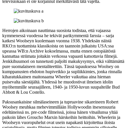
televisiokaan ei ole korjannut merkittävästi tätä vajetta.
Herrojen aikoinaan nauttimaa suosiota todistaa, että vajaassa
kymmenessä vuodessa he tekivät parikymmentä farssia – sarja
katkesi Woolseyn kuolemaan vuonna 1938. Yhdeksän näistä
RKO:n tuottamista klassikoista on taannoin julkaistu USA:ssa
upeassa WB:n Archive kokoelmassa, mutta ennen ostopäätöstä
kannattaa striimata joitakin verkossa vapaasti katsottavia filmejä.
Jenkkihuumori on tunnetusti paljolti makukysymys, eikä välttämättä
pure suomalaiseen mentaliteettiin. Tässä tapauksessa Woolsey on
kumppanusten ehdoton hupiveikko ja supliikkimies, jonka rinnalla
kiharatukkainen maitonaama Wheeler vaikuttaa aina hieman
puisevalta säestäjältä. Yhdessä he muodostivat ilmeisen idolin
myöhemmille seuraajilleen, 1940‑ ja 1950‑luvun suupalteille
Bud
Abbott
&
Lou Costello
.
Paksusankaisine silmälaseineen ja tupruavine sikareineen Robert
Woolsey meuhkaa mehevimmillään Hollywoodin itsesensuuria
edeltäneissä ns. pre‑code filmeissä, joissa hänen vitsailunsa yltää
paikoin lähes
Groucho Marxin
härskeihin heittoihin. Wheelerin ja
Woolseyn vuoropuhelut ovat usein napakasti kirjoitettua iloista
sarjatulitusta, mutta filmien toteutus todistaa enemmän silloiselle