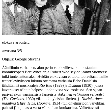
elokuva arvostelu
arvosana
3
/
5
Ohjaus: George Stevens
Äänifilmin varhainen, alun perin vaudevillessa kunnostautunut
koomikkopari
Bert Wheeler
ja
Robert Woolsey
on jäänyt Suomessa
tuiki tuntemattomaksi. Heidän elokuviaan ei tuotu tuoreeltaan meille
teatterilevitykseen lukuun ottamatta varhaisia
Bebe Danielsin
tähdittämiä musikaaleja
Rio Rita
(1929) ja
Dixiana
(1930), joissa
kaverukset nähtiin helposti unohtuvissa sivurooleissa. Sen sijaan
parivaljakon varsinaisista farsseista
Veikeitten velikultien vehkeilyt
(
The Cuckoos
, 1930) vilahti ohi yleisön silmien, ja
Nurinkurinen
maailma
(
Hips, Hips, Hooray!
, 1934) tuli ohjelmistoon vaivihkaa
pahasti jälkijunassa vasta välirauhan kuukausina. Valitettavasti