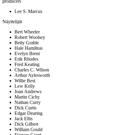
producers
Lee S. Marcus
Näyttelijät
Bert Wheeler
Robert Woolsey
Betty Grable
Hale Hamilton
Evelyn Brent
Erik Rhodes
Fred Keating
Charles C. Wilson
Arthur Aylesworth
Willie Best
Lew Kelly
Joan Andrews
Martin Cichy
Nathan Curry
Dick Curtis
Edgar Dearing
Jack Ellis
Dick Gilbert
William Gould
Frances Grant