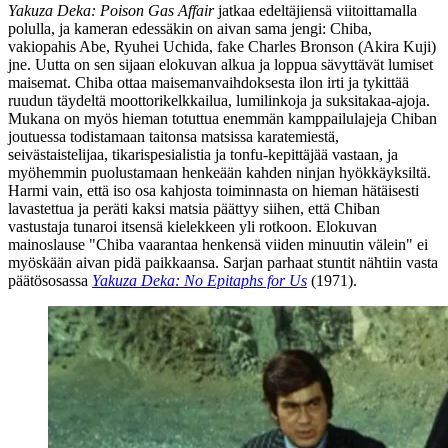
Yakuza Deka: Poison Gas Affair
jatkaa edeltäjiensä viitoittamalla
polulla, ja kameran edessäkin on aivan sama jengi: Chiba,
vakiopahis Abe,
Ryuhei Uchida
, fake Charles Bronson (
Akira Kuji
)
jne. Uutta on sen sijaan elokuvan alkua ja loppua sävyttävät lumiset
maisemat. Chiba ottaa maisemanvaihdoksesta ilon irti ja tykittää
ruudun täydeltä moottorikelkkailua, lumilinkoja ja suksitakaa-ajoja.
Mukana on myös hieman totuttua enemmän kamppailulajeja Chiban
joutuessa todistamaan taitonsa matsissa karatemiestä,
seivästaistelijaa, tikarispesialistia ja tonfu-kepittäjää vastaan, ja
myöhemmin puolustamaan henkeään kahden ninjan hyökkäyksiltä.
Harmi vain, että iso osa kahjosta toiminnasta on hieman hätäisesti
lavastettua ja peräti kaksi matsia päättyy siihen, että Chiban
vastustaja tunaroi itsensä kielekkeen yli rotkoon. Elokuvan
mainoslause
"Chiba vaarantaa henkensä viiden minuutin välein"
ei
myöskään aivan pidä paikkaansa. Sarjan parhaat stuntit nähtiin vasta
päätösosassa
Yakuza Deka: No Epitaphs for Us
(1971).