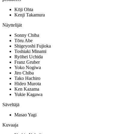
Kōji Ohta
Kenji Takamura
Näyttelijät
Sonny Chiba
Tōru Abe
Shigeyoshi Fujioka
Toshiaki Minami
Ryōhei Uchida
Franz Gruber
Yoko Nogiwa
Jiro Chiba
Tako Hachiro
Hideo Murota
Ken Kazama
Yukie Kagawa
Säveltäjä
Masao Yagi
Kuvaaja