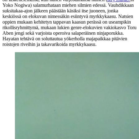
Yoko Nogiwa
) salamurhataan miehen silmien edessä. Vauhdikkaan
suksitakaa-ajon jälkeen päästään käsiksi itse juoneen, jonka
keskiössä on elokuvan nimessäkin esiintyvä myrkkykaasu. Natsien
oppien mukaan kehitetyn tappavan kaasun perässä on useampikin
rikollisryhmittymä, mukaan lukien genre-elokuvien vakiokasvo
Toru
Aben
jengi sekä varjoista operoiva salaperäinen ninjaporukka.
Hayatan tehtävä on soluttautua yökerholla majapaikkaa pitävien
roistojen riveihin ja takavarikoida myrkkykaasu.