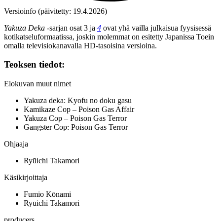
Versioinfo (päivitetty: 19.4.2026)
Yakuza Deka
‑sarjan osat 3 ja
4
ovat yhä vailla julkaisua fyysisessä
kotikatseluformaatissa, joskin molemmat on esitetty Japanissa Toein
omalla televisiokanavalla HD‑tasoisina versioina.
Teoksen tiedot:
Elokuvan muut nimet
Yakuza deka: Kyofu no doku gasu
Kamikaze Cop – Poison Gas Affair
Yakuza Cop – Poison Gas Terror
Gangster Cop: Poison Gas Terror
Ohjaaja
Ryūichi Takamori
Käsikirjoittaja
Fumio Kōnami
Ryūichi Takamori
producers