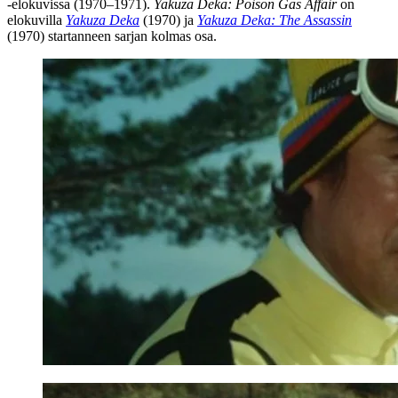
‑elokuvissa (1970–1971).
Yakuza Deka: Poison Gas Affair
on
elokuvilla
Yakuza Deka
(1970) ja
Yakuza Deka: The Assassin
(1970) startanneen sarjan kolmas osa.