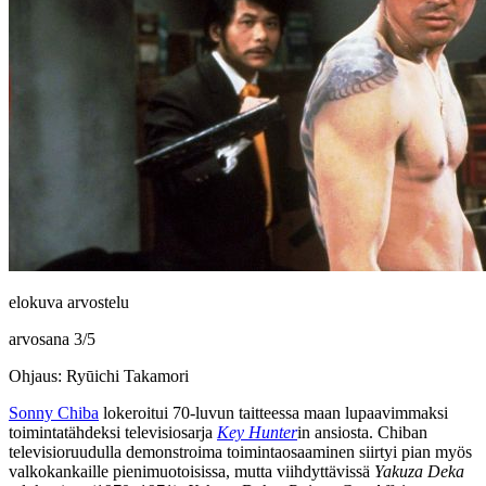
elokuva arvostelu
arvosana
3
/
5
Ohjaus: Ryūichi Takamori
Sonny Chiba
lokeroitui 70‑luvun taitteessa maan lupaavimmaksi
toimintatähdeksi televisiosarja
Key Hunter
in ansiosta. Chiban
televisioruudulla demonstroima toimintaosaaminen siirtyi pian myös
valkokankaille pienimuotoisissa, mutta viihdyttävissä
Yakuza Deka