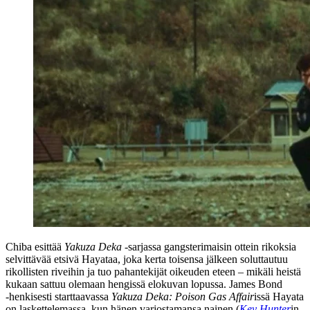
Chiba esittää
Yakuza Deka
‑sarjassa gangsterimaisin ottein rikoksia
selvittävää etsivä Hayataa, joka kerta toisensa jälkeen soluttautuu
rikollisten riveihin ja tuo pahantekijät oikeuden eteen – mikäli heistä
kukaan sattuu olemaan hengissä elokuvan lopussa. James Bond
‑henkisesti starttaavassa
Yakuza Deka: Poison Gas Affair
issä Hayata
on laskettelemassa, kun hänen varjostamansa nainen (
Key Hunter
in