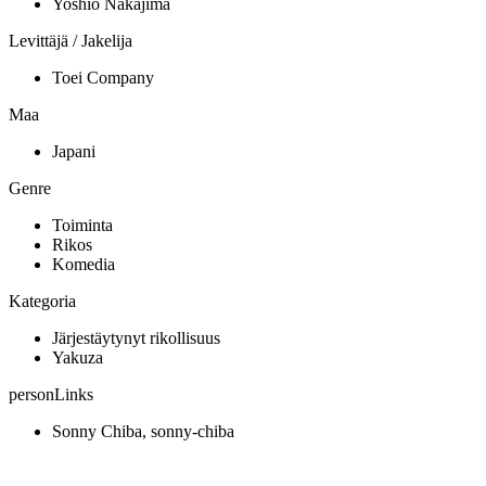
Yoshio Nakajima
Levittäjä / Jakelija
Toei Company
Maa
Japani
Genre
Toiminta
Rikos
Komedia
Kategoria
Järjestäytynyt rikollisuus
Yakuza
personLinks
Sonny Chiba, sonny-chiba