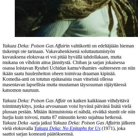
Yakuza Deka: Poison Gas Affair
in valttikortti on edeltäjiään hieman
tiukempi ote tarinaan. Vakavahenkisenä soluttautumistyön
kuvauksena elokuvaa ei voi pitää hyvällä tahdollakaan, mutta
mukana on vihdoin aitoa jännitystä. Chiban ja sarjan jokaisessa
osassa loistavan Ryuhei Uchidan kamu/vihamies ‑suhteeseen on niin
ikään saatu huulenheiton oheen toimivaa draaman kipinää.
Komedia-anti on totutun epätasaista osan vitseistä ollessa
masentavan lapsellisia mutta muutaman täysosuman räjäyttäessä
katsomon nauruun.
Yakuza Deka: Poison Gas Affair
on kaiken kaikkiaan viihdyttävä
toimintatykitys, jonka arvosanaan voisi hyvänä päivänä lisätä vielä
plussan perään. Mitään ikimuistoista ei nähdä, eivätkä stuntit ole niin
hurjia kuin toivosi, mutta 87 minuutin kesto sujahtaa hetkessä.
Yakuza Deka
‑sarja jatkui
Yakuza Deka: Poison Gas Affair
in jälkeen
vielä elokuvalla
Yakuza Deka: No Epitaphs for Us
(1971), joka
saattoi sarjan komeasti päätökseensä.