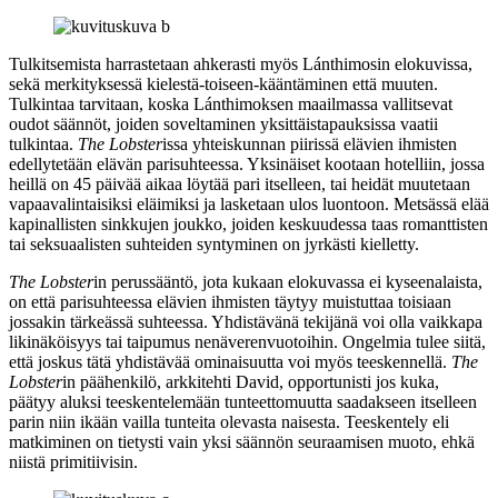
Tulkitsemista harrastetaan ahkerasti myös Lánthimosin elokuvissa,
sekä merkityksessä kielestä-toiseen-kääntäminen että muuten.
Tulkintaa tarvitaan, koska Lánthimoksen maailmassa vallitsevat
oudot säännöt, joiden soveltaminen yksittäistapauksissa vaatii
tulkintaa.
The Lobster
issa yhteiskunnan piirissä elävien ihmisten
edellytetään elävän parisuhteessa. Yksinäiset kootaan hotelliin, jossa
heillä on 45 päivää aikaa löytää pari itselleen, tai heidät muutetaan
vapaavalintaisiksi eläimiksi ja lasketaan ulos luontoon. Metsässä elää
kapinallisten sinkkujen joukko, joiden keskuudessa taas romanttisten
tai seksuaalisten suhteiden syntyminen on jyrkästi kielletty.
The Lobster
in perussääntö, jota kukaan elokuvassa ei kyseenalaista,
on että parisuhteessa elävien ihmisten täytyy muistuttaa toisiaan
jossakin tärkeässä suhteessa. Yhdistävänä tekijänä voi olla vaikkapa
likinäköisyys tai taipumus nenäverenvuotoihin. Ongelmia tulee siitä,
että joskus tätä yhdistävää ominaisuutta voi myös teeskennellä.
The
Lobster
in päähenkilö, arkkitehti David, opportunisti jos kuka,
päätyy aluksi teeskentelemään tunteettomuutta saadakseen itselleen
parin niin ikään vailla tunteita olevasta naisesta. Teeskentely eli
matkiminen on tietysti vain yksi säännön seuraamisen muoto, ehkä
niistä primitiivisin.