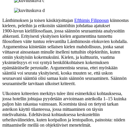
Lánthimoksen ja toisen käsikirjoittajan
Efthimis Filippoun
kiinnostus
kieleen, peleihin ja erikoisiin sääntöihin johdattaa ajatukset
1900‑luvun kielifilosofiaan, jossa säännön seuraamista analysoitiin
ahkerasti. Erityisesti yksityisen kielen argumenttina tunnettu
filosofinen väite tuntuu relevantilta Lánthimosin elokuvien kohdalla.
Argumentissa kiistetään sellaisen kielen mahdollisuus, jonka sanat
viittaavat ainoastaan minulle itselleni tuttuihin objekteihin, kuten
omiin yksityisiin kokemuksiini. Kielen, ja kulttuurin, vaatima
yksimielisyys ei voi syntyä henkilökohtaisen kokemuksen
epämääräiselle perustalle. Argumentista seuraa, ettei myöskään
sääntöä voi seurata yksityisesti, koska muuten se, että uskon
seuraavani sääntöä olisi samaa kuin säännön seuraaminen. Säännön
seuraamiselle tarvitaan ulkoiset kriteerit.
Ulkoisten kriteerien merkitys tulee ilmi esimerkiksi kohtauksessa,
jossa hotellin johtajaa pyydetään arvioimaan asteikolla 1–15 kuinka
paljon hän rakastaa vaimoaan. Koomista tässä on tietysti tarkan
asteikon käyttö tilanteessa, jossa mittaaminen on täysin
mielivaltaista. Edeltävässä kohtauksessa keskusteltiin
urheiluvälineiden, kuten koripallon ja lentopallon, painoista: niiden
mittaamiselle meillä on objektiiviset menetelmät.