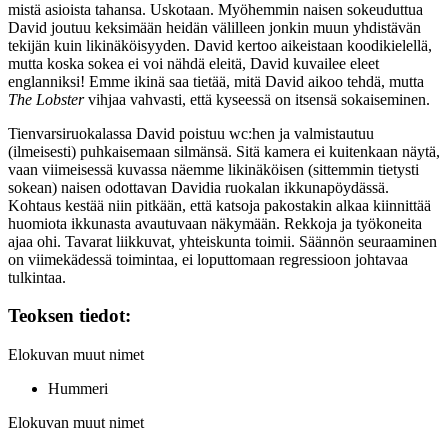
mistä asioista tahansa. Uskotaan. Myöhemmin naisen sokeuduttua
David joutuu keksimään heidän välilleen jonkin muun yhdistävän
tekijän kuin likinäköisyyden. David kertoo aikeistaan koodikielellä,
mutta koska sokea ei voi nähdä eleitä, David kuvailee eleet
englanniksi! Emme ikinä saa tietää, mitä David aikoo tehdä, mutta
The Lobster
vihjaa vahvasti, että kyseessä on itsensä sokaiseminen.
Tienvarsiruokalassa David poistuu wc:hen ja valmistautuu
(ilmeisesti) puhkaisemaan silmänsä. Sitä kamera ei kuitenkaan näytä,
vaan viimeisessä kuvassa näemme likinäköisen (sittemmin tietysti
sokean) naisen odottavan Davidia ruokalan ikkunapöydässä.
Kohtaus kestää niin pitkään, että katsoja pakostakin alkaa kiinnittää
huomiota ikkunasta avautuvaan näkymään. Rekkoja ja työkoneita
ajaa ohi. Tavarat liikkuvat, yhteiskunta toimii. Säännön seuraaminen
on viimekädessä toimintaa, ei loputtomaan regressioon johtavaa
tulkintaa.
Teoksen tiedot:
Elokuvan muut nimet
Hummeri
Elokuvan muut nimet