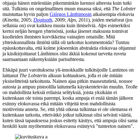
ohjaaja hänen mielestään pikemminkin luennoi aiheesta kuin tutki
sitä. Tulkinta on ongelmallinen muun muassa siksi, että
The Lobster
muistuttaa hyvin paljon
Giórgos Lánthimosin
aikaisempia elokuvia
(
Kinetta
, 2005;
Dogtooth
, 2009;
Alps
, 2011), joiden metaforat (jos
sellaisia on) ovat kaikkea muuta kuin ilmiselviä.
Alps
esimerkiksi
kertoi neljän hengen yhteisöstä, jonka jäsenet maksusta toimivat
kuolleiden ihmisten korvikkeina vainajien omaisille. Mitä
yhteiskunnallista ilmiötä tällä oli tarkoitus kommentoida? Tuntuu
epäuskottavalta, että kolme jokseenkin abstraktia elokuvaa ohjannut
ja käsikirjoittanut Lánthimos olisi äkkiä kokenut tarvetta ruveta
saarnaamaan näkemyksiään parisuhteesta.
Ehkäpä juuri varoituksena yli‑innokkaille tulkitsijoille Lantimos on
laittanut
The Lobster
in alkuun kohtauksen, jolla ei ole mitään
yksiselitteistä tarkoitusta. Nainen ajaa pitkin maaseututietä, nousee
autosta ja ampuu pistoolilla laitumella käyskentelevän muulin. Teolle
on mahdollista keksiä erilaisia selityksiä, joista yksikään ei
kuitenkaan ole toista parempi, koska ampuja ei enää tämän jälkeen
esiinny elokuvassa eikä mitään vihjeitä teon mahdollisista
motiiveista anneta. Se, että yhtä oikeaa tulkintaa ei ole olemassa ei
kuitenkaan tarkoita, etteivätkö jotkut tulkinnat olisi selvästi vääriä,
kuten tässä tapauksessa joskus esitetty käsitys, että ampuja olisi sama
henkilö kuin myöhemmin elokuvassa esiintyvä "tunteeton nainen".