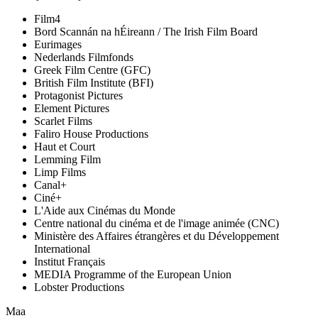
Film4
Bord Scannán na hÉireann / The Irish Film Board
Eurimages
Nederlands Filmfonds
Greek Film Centre (GFC)
British Film Institute (BFI)
Protagonist Pictures
Element Pictures
Scarlet Films
Faliro House Productions
Haut et Court
Lemming Film
Limp Films
Canal+
Ciné+
L'Aide aux Cinémas du Monde
Centre national du cinéma et de l'image animée (CNC)
Ministère des Affaires étrangères et du Développement
International
Institut Français
MEDIA Programme of the European Union
Lobster Productions
Maa