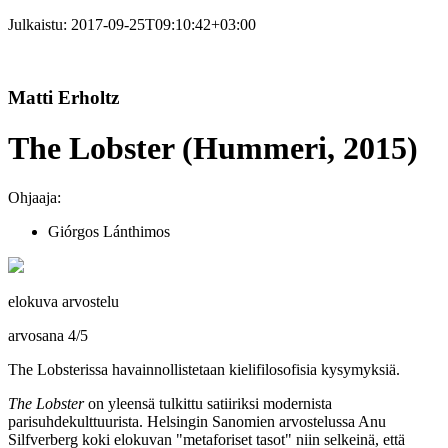
Julkaistu:
2017-09-25T09:10:42+03:00
Matti Erholtz
The Lobster (Hummeri, 2015)
Ohjaaja:
Giórgos Lánthimos
elokuva arvostelu
arvosana
4
/
5
The Lobsterissa havainnollistetaan kielifilosofisia kysymyksiä.
The Lobster
on yleensä tulkittu satiiriksi modernista
parisuhdekulttuurista. Helsingin Sanomien arvostelussa Anu
Silfverberg koki elokuvan "metaforiset tasot" niin selkeinä, että