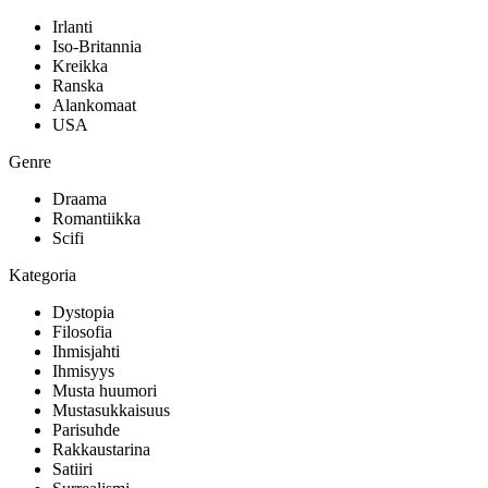
Irlanti
Iso-Britannia
Kreikka
Ranska
Alankomaat
USA
Genre
Draama
Romantiikka
Scifi
Kategoria
Dystopia
Filosofia
Ihmisjahti
Ihmisyys
Musta huumori
Mustasukkaisuus
Parisuhde
Rakkaustarina
Satiiri