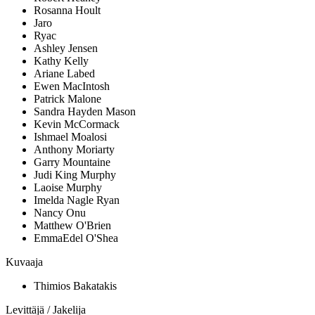
Rosanna Hoult
Jaro
Ryac
Ashley Jensen
Kathy Kelly
Ariane Labed
Ewen MacIntosh
Patrick Malone
Sandra Hayden Mason
Kevin McCormack
Ishmael Moalosi
Anthony Moriarty
Garry Mountaine
Judi King Murphy
Laoise Murphy
Imelda Nagle Ryan
Nancy Onu
Matthew O'Brien
EmmaEdel O'Shea
Kuvaaja
Thimios Bakatakis
Levittäjä / Jakelija