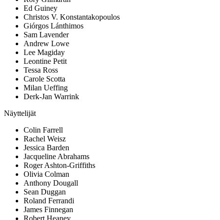
Ed Guiney
Christos V. Konstantakopoulos
Giórgos Lánthimos
Sam Lavender
Andrew Lowe
Lee Magiday
Leontine Petit
Tessa Ross
Carole Scotta
Milan Ueffing
Derk-Jan Warrink
Näyttelijät
Colin Farrell
Rachel Weisz
Jessica Barden
Jacqueline Abrahams
Roger Ashton-Griffiths
Olivia Colman
Anthony Dougall
Sean Duggan
Roland Ferrandi
James Finnegan
Robert Heaney