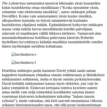
The Lobster
issa metsäsinkut tanssivat bileissään yksin kuunnellen
kukin kuulokkeista omaa musiikkiaan (
"Koska tanssimme yksin,
soitamme vain elektronista musiikkia"
, sanoo sinkkujen johtaja
Davidille). Koska vain asianomainen yksin kuulee musiikin,
ulkopuolisen kannalta on tietysti samantekevää kuuluuko
kuulokkeista ylipäänsä mitään. Epämääräisesti hytkyvien sinkkujen
seassa vetää todella luovia tanssiliikkeitä hotellin palvelijatar,
sulavasti eri maailmojen välillä liikkuva kielinero. Vastaavasti alun
tanssiaiskohtauksessa hotellissa puheviasta kärsivän Robertin
täydellinen kyvyttömyys kääntää musiikkia ruumiinkielelle enteilee
hänen myöhempää surullista kohtaloaan.
Hotellista sinkkujen pariin karannut David yrittää saada saman
kappaleen kuulumaan yhtäaikaa omasta soittimestaan ja likinäköisen
sinkkunaisen soittimesta, mutta ei täysin onnistu pyrkimyksessään.
David kehittää sinkkunaisen kanssa myös elekielen, jota vain he
kaksi ymmärtävät. Elokuvan kertojana toimiva kyseinen nainen
antaa meille vain neljä esimerkkiä koodikielen sanoista (kuten
vasemman käsivarren kohottaminen tarkoittaa
"haluan tanssia
sylissäsi"
), mutta vakuuttaa, että kieli saavutti muutamassa viikossa
sellaisen hienostuneisuuden tason, että sillä pystyi keskustelemaan