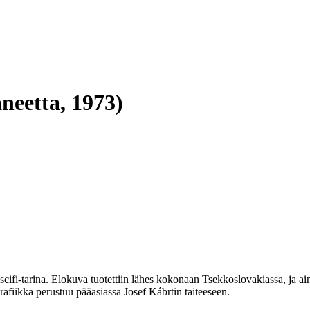
neetta, 1973)
scifi-tarina. Elokuva tuotettiin lähes kokonaan Tsekkoslovakiassa, ja ai
afiikka perustuu pääasiassa
Josef Kábrtin
taiteeseen.