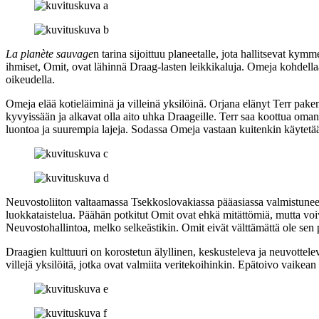
La planète sauvage
n tarina sijoittuu planeetalle, jota hallitsevat ky
ihmiset, Omit, ovat lähinnä Draag-lasten leikkikaluja. Omeja kohdella
oikeudella.
Omeja elää kotieläiminä ja villeinä yksilöinä. Orjana elänyt Terr pake
kyvyissään ja alkavat olla aito uhka Draageille. Terr saa koottua om
luontoa ja suurempia lajeja. Sodassa Omeja vastaan kuitenkin käytetää
Neuvostoliiton valtaamassa Tsekkoslovakiassa pääasiassa valmistuneelle 
luokkataistelua. Päähän potkitut Omit ovat ehkä mitättömiä, mutta voiv
Neuvostohallintoa, melko selkeästikin. Omit eivät välttämättä ole sen 
Draagien kulttuuri on korostetun älyllinen, keskusteleva ja neuvottelev
villejä yksilöitä, jotka ovat valmiita veritekoihinkin. Epätoivo va