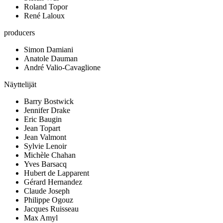
Roland Topor
René Laloux
producers
Simon Damiani
Anatole Dauman
André Valio-Cavaglione
Näyttelijät
Barry Bostwick
Jennifer Drake
Eric Baugin
Jean Topart
Jean Valmont
Sylvie Lenoir
Michèle Chahan
Yves Barsacq
Hubert de Lapparent
Gérard Hernandez
Claude Joseph
Philippe Ogouz
Jacques Ruisseau
Max Amyl