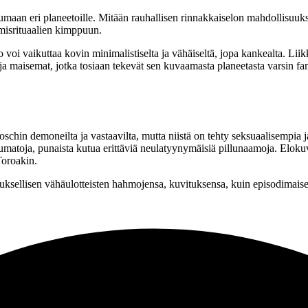
sumaan eri planeetoille. Mitään rauhallisen rinnakkaiselon mahdollisuuksia
misrituaalien kimppuun.
o voi vaikuttaa kovin minimalistiselta ja vähäiseltä, jopa kankealta. Li
a maisemat, jotka tosiaan tekevät sen kuvaamasta planeetasta varsin fan
oschin
demoneilta ja vastaavilta, mutta niistä on tehty seksuaalisempia
elumatoja, punaista kutua erittäviä neulatyynymäisiä pillunaamoja. Eloku
Toroakin
.
oituksellisen vähäulotteisten hahmojensa, kuvituksensa, kuin episodimai