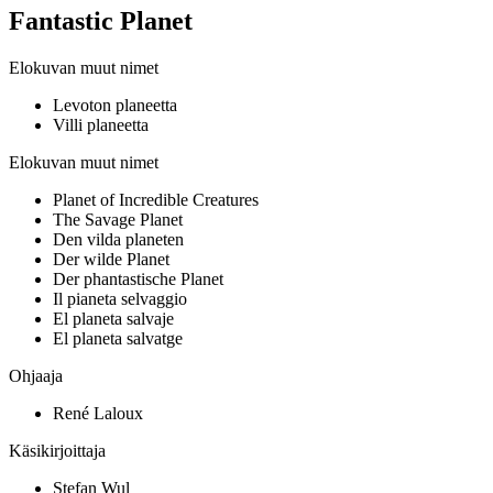
Fantastic Planet
Elokuvan muut nimet
Levoton planeetta
Villi planeetta
Elokuvan muut nimet
Planet of Incredible Creatures
The Savage Planet
Den vilda planeten
Der wilde Planet
Der phantastische Planet
Il pianeta selvaggio
El planeta salvaje
El planeta salvatge
Ohjaaja
René Laloux
Käsikirjoittaja
Stefan Wul