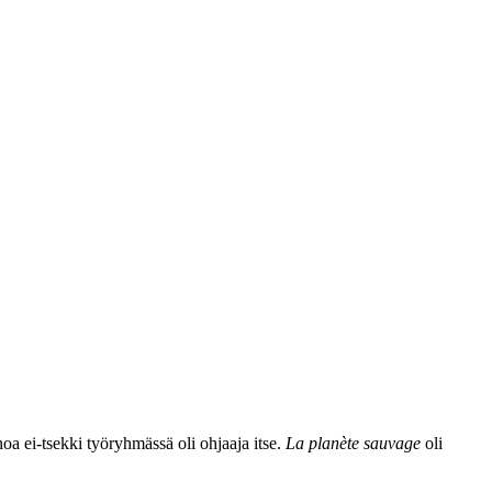
noa ei‑tsekki työryhmässä oli ohjaaja itse.
La planète sauvage
oli