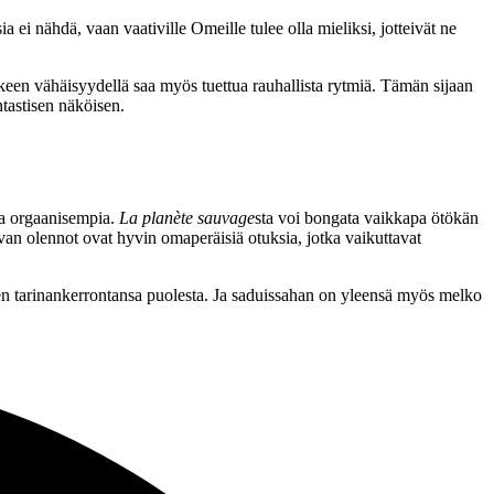
 ei nähdä, vaan vaativille Omeille tulee olla mieliksi, jotteivät ne
ikkeen vähäisyydellä saa myös tuettua rauhallista rytmiä. Tämän sijaan
tastisen näköisen.
 ja orgaanisempia.
La planète sauvage
sta voi bongata vaikkapa ötökän
van olennot ovat hyvin omaperäisiä otuksia, jotka vaikuttavat
sen tarinankerrontansa puolesta. Ja saduissahan on yleensä myös melko