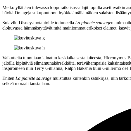
Melko yllättäen tulevassa loppuratkaisussa lajit lopulta asettuvatkin a
hävitä Draageja sukupuuttoon hyökkäämällä näiden salaisten lisäänty
Sulaviin Disney-tuotantoille tottuneella
La planète sauvage
n animaati
elokuvassa hämmästyttävät mitä mainiommat erikoiset eläimet, kasvit j
Vaikutteita tunnutaan lainatun keskiaikaisesta taiteesta,
Hieronymus B
jaloilla kipittäviä silmämunakärsäkkäitä, terävähampaisia kaksintaist
inspiroineen niin
Terry Gilliamia
,
Ralph Bakshia
kuin
Guillermo del 
Eniten
La planète sauvage
muistuttaa kuitenkin satukirjaa, niin tark
selkeä moraali taustallaan.