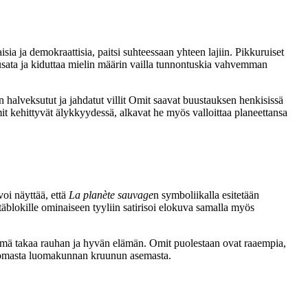
sia ja demokraattisia, paitsi suhteessaan yhteen lajiin. Pikkuruiset
iusata ja kiduttaa mielin määrin vailla tunnontuskia vahvemman
 halveksutut ja jahdatut villit Omit saavat buustauksen henkisissä
t kehittyvät älykkyydessä, alkavat he myös valloittaa planeettansa
voi näyttää, että
La planète sauvage
n symboliikalla esitetään
täblokille ominaiseen tyyliin satirisoi elokuva samalla myös
estelmä takaa rauhan ja hyvän elämän. Omit puolestaan ovat raaempia,
si omasta luomakunnan kruunun asemasta.