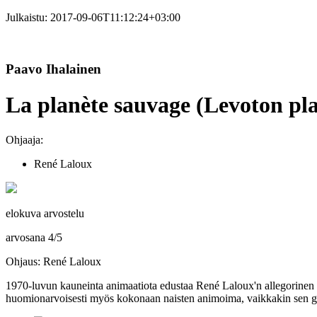
Julkaistu:
2017-09-06T11:12:24+03:00
Paavo Ihalainen
La planète sauvage (Levoton pla
Ohjaaja:
René Laloux
elokuva arvostelu
arvosana
4
/
5
Ohjaus: René Laloux
1970‑luvun kauneinta animaatiota edustaa
René Laloux'n
allegorinen 
huomionarvoisesti myös kokonaan naisten animoima, vaikkakin sen gr