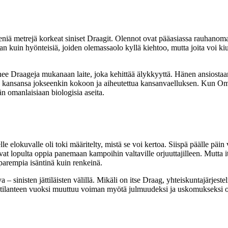
mmeniä metrejä korkeat siniset Draagit. Olennot ovat pääasiassa rauhanomai
an kuin hyönteisiä, joiden olemassaolo kyllä kiehtoo, mutta joita voi k
nee Draageja mukanaan laite, joka kehittää älykkyyttä. Hänen ansiostaan
an kansansa jokseenkin kokoon ja aiheutettua kansanvaelluksen. Kun Omi
n omanlaisiaan biologisia aseita.
elokuvalle oli toki määritelty, mistä se voi kertoa. Siispä päälle päin 
at lopulta oppia panemaan kampoihin valtaville orjuuttajilleen. Mutta i
parempia isäntinä kuin renkeinä.
a – sinisten jättiläisten välillä. Mikäli on itse Draag, yhteiskuntajärj
ikean tilanteen vuoksi muuttuu voiman myötä julmuudeksi ja uskomuksek