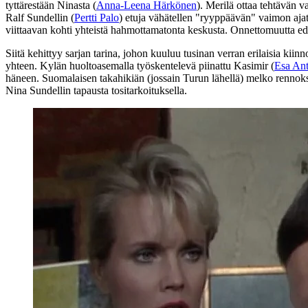
tyttärestään Ninasta (
Anna-Leena Härkönen
). Merilä ottaa tehtävän 
Ralf Sundellin (
Pertti Palo
) etuja vähätellen "ryyppäävän" vaimon ajatu
viittaavan kohti yhteistä hahmottamatonta keskusta. Onnettomuutta ede
Siitä kehittyy sarjan tarina, johon kuuluu tusinan verran erilaisia ki
yhteen. Kylän huoltoasemalla työskentelevä piinattu Kasimir (
Esa Ant
häneen. Suomalaisen takahikiän (jossain Turun lähellä) melko rennoksi 
Nina Sundellin tapausta tositarkoituksella.