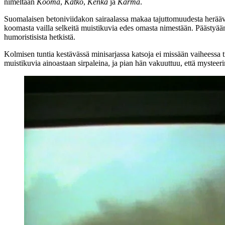
nimeltään
Kooma
,
Kätkö
,
Kenkä
ja
Karma
.
Suomalaisen betoniviidakon sairaalassa makaa tajuttomuudesta heräävä 
koomasta vailla selkeitä muistikuvia edes omasta nimestään. Päästyää
humoristisista hetkistä.
Kolmisen tuntia kestävässä minisarjassa katsoja ei missään vaiheessa t
muistikuvia ainoastaan sirpaleina, ja pian hän vakuuttuu, että mysteer