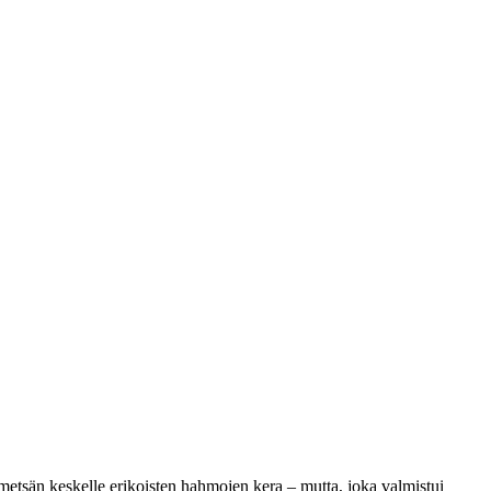
 metsän keskelle erikoisten hahmojen kera – mutta, joka valmistui