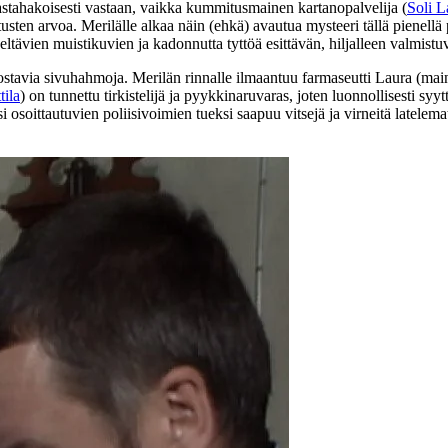
vastahakoisesti vastaan, vaikka kummitusmainen kartanopalvelija (
Soli L
sten arvoa. Merilälle alkaa näin (ehkä) avautua mysteeri tällä pienellä p
ltävien muistikuvien ja kadonnutta tyttöä esittävän, hiljalleen valmis
innostavia sivuhahmoja. Merilän rinnalle ilmaantuu farmaseutti Laura (ma
tila
) on tunnettu tirkistelijä ja pyykkinaruvaras, joten luonnollisesti syy
osoittautuvien poliisivoimien tueksi saapuu vitsejä ja virneitä latelemat