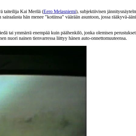
taiteilija Kai Merilä (
Eero Melasniemi
), subjektiivisen jännitysnäyte
n sairaalasta hän menee "kotiinsa" väärään asuntoon, jossa rääkyvä-ään
iedä tai ymmärrä enempää kuin päähenkilö, jonka olemisen perustukset ov
inen nuori nainen tienvarressa liittyy hänen auto-onnettomuuteensa.