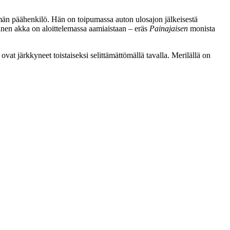
lmän päähenkilö. Hän on toipumassa auton ulosajon jälkeisestä
inen akka on aloittelemassa aamiaistaan – eräs
Painajaisen
monista
at järkkyneet toistaiseksi selittämättömällä tavalla. Merilällä on