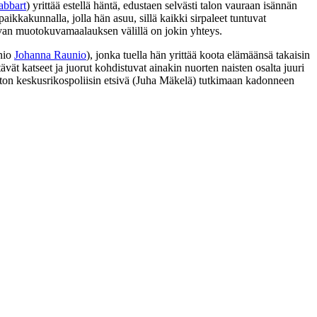
abbart
) yrittää estellä häntä, edustaen selvästi talon vauraan isännän
aikkakunnalla, jolla hän asuu, sillä kaikki sirpaleet tuntuvat
tuvan muotokuvamaalauksen välillä on jokin yhteys.
inio
Johanna Raunio
), jonka tuella hän yrittää koota elämäänsä takaisin
ttävät katseet ja juorut kohdistuvat ainakin nuorten naisten osalta juuri
on keskusrikospoliisin etsivä (
Juha Mäkelä
) tutkimaan kadonneen