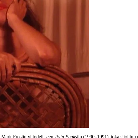
a
Mark Frostin
ylitodelliseen
Twin Peaks
iin (1990–1991), joka sijoittuu