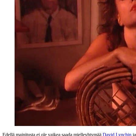
Edellä mainitusta ei ole vaikea saada mielleyhtymää
David Lynchin
j