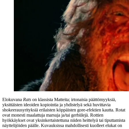
Elokuvana
Rats
on klassista Matteita; irtonaisia päättömyyksiä,
yksittäisten ideoiden kopiointia ja yhdistelyä sekä huvittavia
shokeerausyrityksiä erilaisten köppäisten gore-efektien kautta. Rotat
ovat monesti maalattuja marsuja ja/tai gerbiilejä. Rottien
hyökkäykset ovat yksinkertaistettuna niiden heittelyä tai tiputtamista
näyttelijöiden päälle. Kuvauksissa mahdollisesti kuolleet elukat on