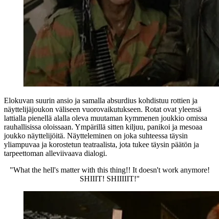
Elokuvan suurin ansio ja samalla absurdius kohdistuu rottien ja
näyttelijäjoukon väliseen vuorovaikutukseen. Rotat ovat yleensä
lattialla pienellä alalla oleva muutaman kymmenen joukkio omissa
rauhallisissa oloissaan. Ympärillä sitten kiljuu, panikoi ja mesoaa
joukko näyttelijöitä. Näytteleminen on joka suhteessa täysin
yliampuvaa ja korostetun teatraalista, jota tukee täysin päätön ja
tarpeettoman alleviivaava dialogi.
"What the hell's matter with this thing!! It doesn't work anymore!
SHIIIT! SHIIIIIT!"