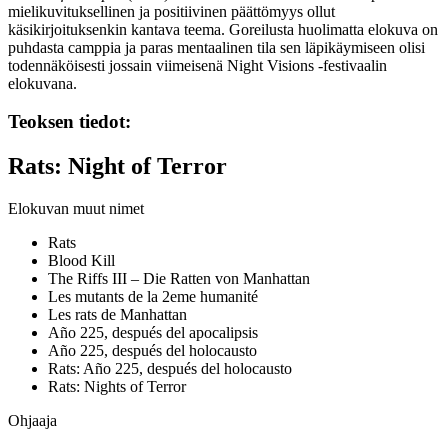
mielikuvituksellinen ja positiivinen päättömyys ollut
käsikirjoituksenkin kantava teema. Goreilusta huolimatta elokuva on
puhdasta camppia ja paras mentaalinen tila sen läpikäymiseen olisi
todennäköisesti jossain viimeisenä Night Visions ‑festivaalin
elokuvana.
Teoksen tiedot:
Rats: Night of Terror
Elokuvan muut nimet
Rats
Blood Kill
The Riffs III – Die Ratten von Manhattan
Les mutants de la 2eme humanité
Les rats de Manhattan
Año 225, después del apocalipsis
Año 225, después del holocausto
Rats: Año 225, después del holocausto
Rats: Nights of Terror
Ohjaaja