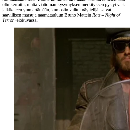
oltu kerrottu, mutta viattoman kysymyksen merkityksen pystyi vasta
jälkikäteen ymmärtämään, kun osiin valitut näyttelijät saivat
saavillisen marsuja naamatauluun
Bruno Mattein
Rats – Night of
Terror
‑elokuvassa.