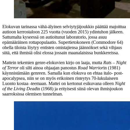
Elokuvan tarinassa vähä-älyinen selviytyjäjoukkio päättää majoittua
autioon kerrostaloon 225 vuotta (vuoden 2015) ydintuhon jälkeen.
Sattumalta kyseessä on autioitunut laboratorio, jossa asuu
epämääräinen rottapopulaatio. Supertietokoneen (Commodore 64)
ohella tiloista löytyy entisten omistajiensa jäännökset sekä vihjaus
siitä, että ihmisiä olisi elossa jossain maanalaisissa bunkkereissa.
Mattein tekemien genre-elokuvien kirjo on laaja, mutta
Rats – Night
of Terror
oli silti ainoa ohjaajan panostus
Road Warrior
in (1981)
käynnistämään genreen. Samalla kun elokuva on ehtaa italo‑ post-
apocalypsea, niin se on myös erikoinen risteytys 70‑lukulaiseen
Luonto kostaa ‑teemaan. Mattei on kertonut esikuvana olleen
Night
of the Living Dead
in (1968) ja erityisesti siinä olevan ihmisjoukon
saarroksissa olemisen tunnelman.