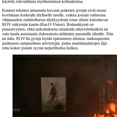
käytetty rekvisiittana myöhemmissä kohtauksissa.
Kannen tekstien antamasta kuvasta poiketen jyrsijät eivät nouse
kovinkaan korkealle älylliselle tasolle, vaikka jossain vaiheessa
vihjataankin mahdollisesta älykkyydestä rotan silmin katsottavan
ROV‑näkymän kautta (Rat‑O‑Vision). Rottanäkymä on
punasävyinen, ehkä tarkoituksena simuloida ultaviolettinäköä tai
vain luoda assosiaatio (laboratorio-)eläimien punaisille silmille. Niin
tai näin, ROV:lla jyrsijä löytää epäonnisen uhrinsa; makuupussiin
juuttuneen naispuolisen selviytyjän, jonka ruumiinaukkojen läpi
rotta kokee jostain syystä tarpeelliseksi kulkea.