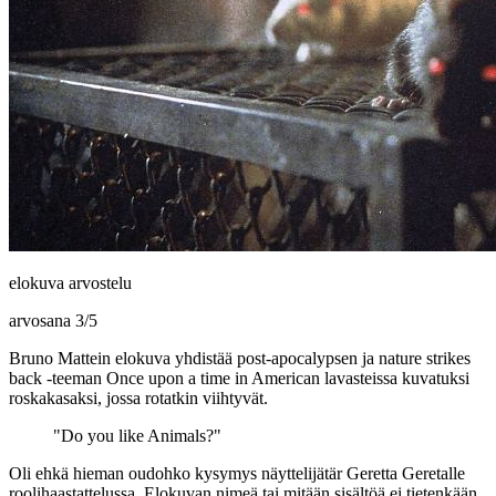
elokuva arvostelu
arvosana
3
/
5
Bruno Mattein elokuva yhdistää post-apocalypsen ja nature strikes
back -teeman Once upon a time in American lavasteissa kuvatuksi
roskakasaksi, jossa rotatkin viihtyvät.
"Do you like Animals?"
Oli ehkä hieman oudohko kysymys näyttelijätär
Geretta Geretalle
roolihaastattelussa. Elokuvan nimeä tai mitään sisältöä ei tietenkään