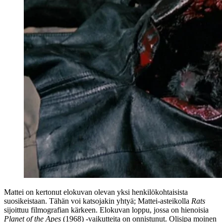
Mattei on kertonut elokuvan olevan yksi henkilökohtaisista
suosikeistaan. Tähän voi katsojakin yhtyä; Mattei-asteikolla
Rats
sijoittuu filmografian kärkeen. Elokuvan loppu, jossa on hienoisia
Planet of the Apes
(1968) ‑vaikutteita on onnistunut. Olisipa moinen