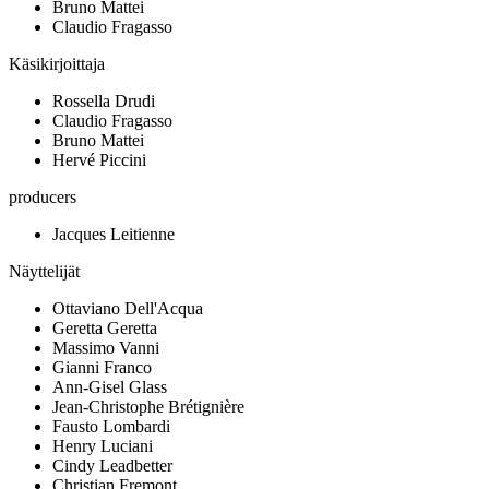
Bruno Mattei
Claudio Fragasso
Käsikirjoittaja
Rossella Drudi
Claudio Fragasso
Bruno Mattei
Hervé Piccini
producers
Jacques Leitienne
Näyttelijät
Ottaviano Dell'Acqua
Geretta Geretta
Massimo Vanni
Gianni Franco
Ann-Gisel Glass
Jean-Christophe Brétignière
Fausto Lombardi
Henry Luciani
Cindy Leadbetter
Christian Fremont