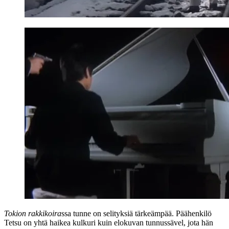
Tokion rakkikoira
ssa tunne on selityksiä tärkeämpää. Päähenkilö
Tetsu on yhtä haikea kulkuri kuin elokuvan tunnussävel, jota hän