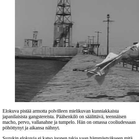
Elokuva pistää armotta polvilleen mielikuvan kunniakkaista
japanilaisista gangstereista. Päähenkilö on säälittävä, teennäisen
macho, pervo, vallanahne ja tumpelo. Hän on omassa cooliudessaan
pöhöttynyt ja aikansa nähnyt.
Suzukin elokuvia ei katso juonen takia vaan hämmästyäkseen mitä