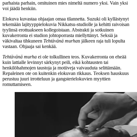
parhaista parhain, omituinen mies nimeltä numero yksi. Vain yksi
voi jäädä henkiin.
Elokuva kuvastaa ohjaajan omaa tilannetta. Suzuki oli kyllästynyt
tekemään lajityyppielokuvia Nikkatsu-studiolle ja kehitti raivoisan
tyylinsä erottuakseen kollegoistaan. Abstrakti ja sotkuinen
kuvakerronta ei studion johtoporrasta miellyttänyt. Seksiä ja
väkivaltaa tihkuneen
Tehtävänä murha
n jälkeen raja tuli lopulta
vastaan. Ohjaaja sai kenkää.
Tehtävänä murha
ei ole tolkullinen teos. Kuvakerronta on eheää
kuin lattialle levinnyt särkynyt peili, eikä kohtausten tai
henkilöhahmojen taustoja ja motiiveja vaivauduta selittämään.
Repaleinen ote on kuitenkin elokuvan rikkaus. Teoksen hauskuus
perustuu juuri irrotteluun ja gangsterielokuvien myyttien
romuttamiseen.