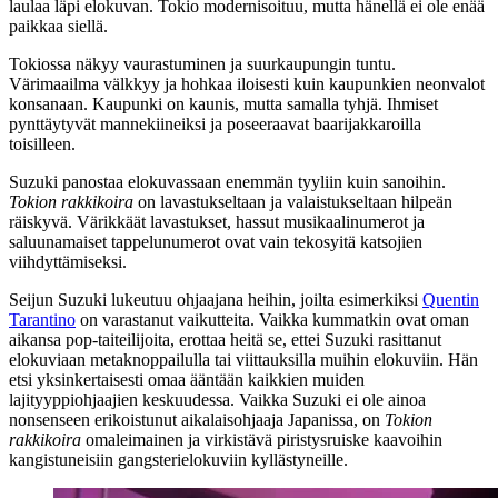
laulaa läpi elokuvan. Tokio modernisoituu, mutta hänellä ei ole enää
paikkaa siellä.
Tokiossa näkyy vaurastuminen ja suurkaupungin tuntu.
Värimaailma välkkyy ja hohkaa iloisesti kuin kaupunkien neonvalot
konsanaan. Kaupunki on kaunis, mutta samalla tyhjä. Ihmiset
pynttäytyvät mannekiineiksi ja poseeraavat baarijakkaroilla
toisilleen.
Suzuki panostaa elokuvassaan enemmän tyyliin kuin sanoihin.
Tokion rakkikoira
on lavastukseltaan ja valaistukseltaan hilpeän
räiskyvä. Värikkäät lavastukset, hassut musikaalinumerot ja
saluunamaiset tappelunumerot ovat vain tekosyitä katsojien
viihdyttämiseksi.
Seijun Suzuki lukeutuu ohjaajana heihin, joilta esimerkiksi
Quentin
Tarantino
on varastanut vaikutteita. Vaikka kummatkin ovat oman
aikansa pop‑taiteilijoita, erottaa heitä se, ettei Suzuki rasittanut
elokuviaan metaknoppailulla tai viittauksilla muihin elokuviin. Hän
etsi yksinkertaisesti omaa ääntään kaikkien muiden
lajityyppiohjaajien keskuudessa. Vaikka Suzuki ei ole ainoa
nonsenseen erikoistunut aikalaisohjaaja Japanissa, on
Tokion
rakkikoira
omaleimainen ja virkistävä piristysruiske kaavoihin
kangistuneisiin gangsterielokuviin kyllästyneille.