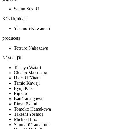
Seijun Suzuki
Käsikirjoittaja
Yasunori Kawauchi
producers
Tetsurō Nakagawa
Näyttelijät
Tetsuya Watari
Chieko Matsubara
Hideaki Nitani
Tamio Kawaji
Ryūji Kita
Eiji Gō
Isao Tamagawa
Eimei Esumi
Tomoko Hamakawa
Takeshi Yoshida
Michio Hino
Shuntarō Tamamura