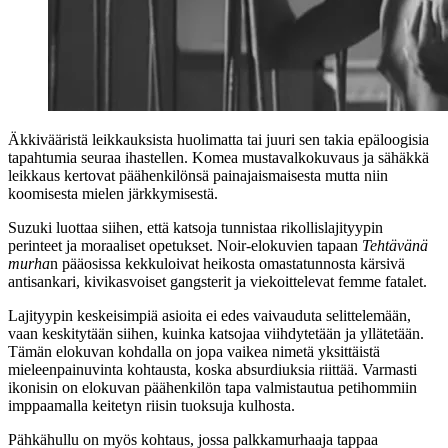
Äkkivääristä leikkauksista huolimatta tai juuri sen takia epäloogisia
tapahtumia seuraa ihastellen. Komea mustavalkokuvaus ja sähäkkä
leikkaus kertovat päähenkilönsä painajaismaisesta mutta niin
koomisesta mielen järkkymisestä.
Suzuki luottaa siihen, että katsoja tunnistaa rikollislajityypin
perinteet ja moraaliset opetukset. Noir-elokuvien tapaan
Tehtävänä
murha
n pääosissa kekkuloivat heikosta omastatunnosta kärsivä
antisankari, kivikasvoiset gangsterit ja viekoittelevat femme fatalet.
Lajityypin keskeisimpiä asioita ei edes vaivauduta selittelemään,
vaan keskitytään siihen, kuinka katsojaa viihdytetään ja yllätetään.
Tämän elokuvan kohdalla on jopa vaikea nimetä yksittäistä
mieleenpainuvinta kohtausta, koska absurdiuksia riittää. Varmasti
ikonisin on elokuvan päähenkilön tapa valmistautua petihommiin
imppaamalla keitetyn riisin tuoksuja kulhosta.
Pähkähullu on myös kohtaus, jossa palkkamurhaaja tappaa