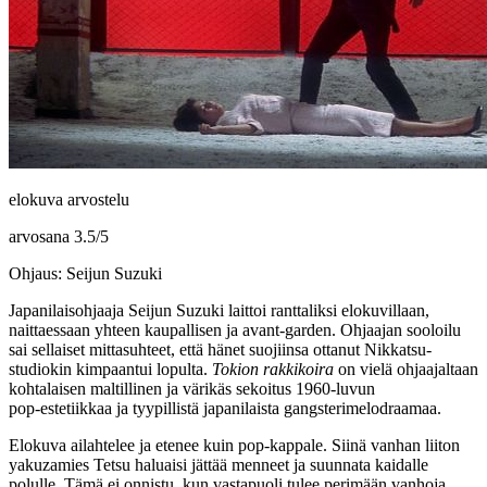
elokuva arvostelu
arvosana
3.5
/
5
Ohjaus: Seijun Suzuki
Japanilaisohjaaja
Seijun Suzuki
laittoi ranttaliksi elokuvillaan,
naittaessaan yhteen kaupallisen ja avant-garden. Ohjaajan sooloilu
sai sellaiset mittasuhteet, että hänet suojiinsa ottanut Nikkatsu-
studiokin kimpaantui lopulta.
Tokion rakkikoira
on vielä ohjaajaltaan
kohtalaisen maltillinen ja värikäs sekoitus 1960‑luvun
pop‑estetiikkaa ja tyypillistä japanilaista gangsterimelodraamaa.
Elokuva ailahtelee ja etenee kuin pop‑kappale. Siinä vanhan liiton
yakuzamies Tetsu haluaisi jättää menneet ja suunnata kaidalle
polulle. Tämä ei onnistu, kun vastapuoli tulee perimään vanhoja