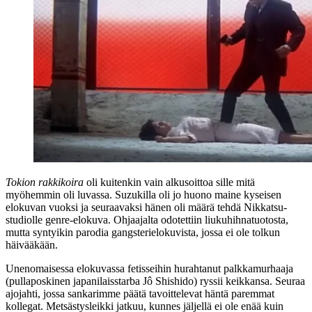
Tokion rakkikoira
oli kuitenkin vain alkusoittoa sille mitä
myöhemmin oli luvassa. Suzukilla oli jo huono maine kyseisen
elokuvan vuoksi ja seuraavaksi hänen oli määrä tehdä Nikkatsu-
studiolle genre-elokuva. Ohjaajalta odotettiin liukuhihnatuotosta,
mutta syntyikin parodia gangsterielokuvista, jossa ei ole tolkun
häivääkään.
Unenomaisessa elokuvassa fetisseihin hurahtanut palkkamurhaaja
(pullaposkinen japanilaisstarba
Jô Shishido
) ryssii keikkansa. Seuraa
ajojahti, jossa sankarimme päätä tavoittelevat häntä paremmat
kollegat. Metsästysleikki jatkuu, kunnes jäljellä ei ole enää kuin