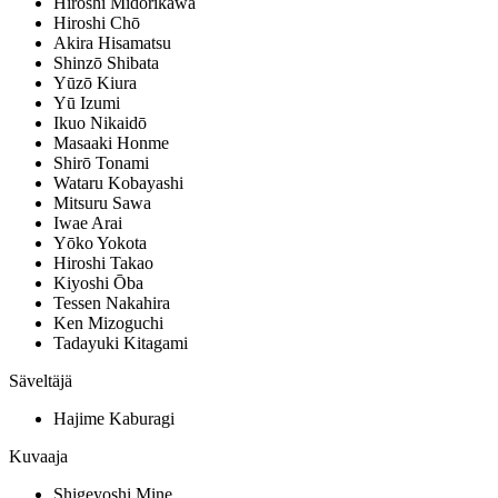
Hiroshi Midorikawa
Hiroshi Chō
Akira Hisamatsu
Shinzō Shibata
Yūzō Kiura
Yū Izumi
Ikuo Nikaidō
Masaaki Honme
Shirō Tonami
Wataru Kobayashi
Mitsuru Sawa
Iwae Arai
Yōko Yokota
Hiroshi Takao
Kiyoshi Ōba
Tessen Nakahira
Ken Mizoguchi
Tadayuki Kitagami
Säveltäjä
Hajime Kaburagi
Kuvaaja
Shigeyoshi Mine