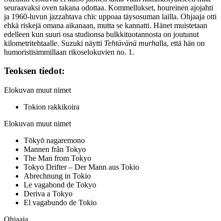
seuraavaksi oven takana odottaa. Kommellukset, houreinen ajojahti
ja 1960‑luvun jazzahtava chic uppoaa täysosuman lailla. Ohjaaja otti
ehkä riskejä omana aikanaan, mutta se kannatti. Hänet muistetaan
edelleen kun suuri osa studionsa bulkkituotannosta on joutunut
kilometritehtaalle. Suzuki näytti
Tehtävänä murha
lla, että hän on
humoristisimmillaan rikoselokuvien no. 1.
Teoksen tiedot:
Elokuvan muut nimet
Tokion rakkikoira
Elokuvan muut nimet
Tōkyō nagaremono
Mannen från Tokyo
The Man from Tokyo
Tokyo Drifter – Der Mann aus Tokio
Abrechnung in Tokio
Le vagabond de Tokyo
Deriva a Tokyo
El vagabundo de Tokio
Ohjaaja