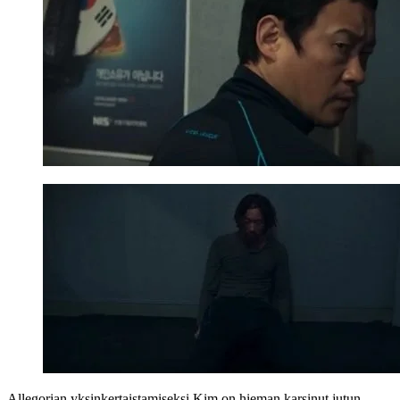
Allegorian yksinkertaistamiseksi Kim on hieman karsinut jutun