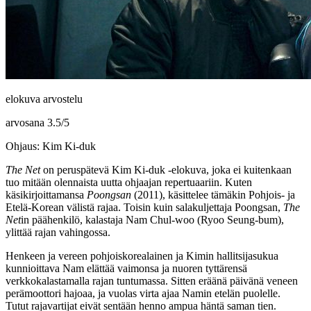
elokuva arvostelu
arvosana
3.5
/
5
Ohjaus: Kim Ki-duk
The Net
on peruspätevä
Kim Ki‑duk
‑elokuva, joka ei kuitenkaan
tuo mitään olennaista uutta ohjaajan repertuaariin. Kuten
käsikirjoittamansa
Poongsan
(2011), käsittelee tämäkin Pohjois‑ ja
Etelä-Korean välistä rajaa. Toisin kuin salakuljettaja Poongsan,
The
Net
in päähenkilö, kalastaja Nam Chul‑woo (
Ryoo Seung‑bum
),
ylittää rajan vahingossa.
Henkeen ja vereen pohjoiskorealainen ja Kimin hallitsijasukua
kunnioittava Nam elättää vaimonsa ja nuoren tyttärensä
verkkokalastamalla rajan tuntumassa. Sitten eräänä päivänä veneen
perämoottori hajoaa, ja vuolas virta ajaa Namin etelän puolelle.
Tutut rajavartijat eivät sentään henno ampua häntä saman tien.