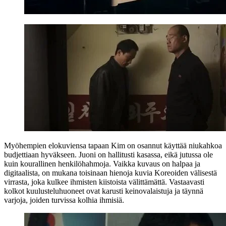
Myöhempien elokuviensa tapaan Kim on osannut käyttää niukahkoa
budjettiaan hyväkseen. Juoni on hallitusti kasassa, eikä jutussa ole
kuin kourallinen henkilöhahmoja. Vaikka kuvaus on halpaa ja
digitaalista, on mukana toisinaan hienoja kuvia Koreoiden välisestä
virrasta, joka kulkee ihmisten kiistoista välittämättä. Vastaavasti
kolkot kuulusteluhuoneet ovat karusti keinovalaistuja ja täynnä
varjoja, joiden turvissa kolhia ihmisiä.