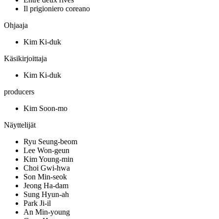
Il prigioniero coreano
Ohjaaja
Kim Ki-duk
Käsikirjoittaja
Kim Ki-duk
producers
Kim Soon-mo
Näyttelijät
Ryu Seung-beom
Lee Won-geun
Kim Young-min
Choi Gwi-hwa
Son Min-seok
Jeong Ha-dam
Sung Hyun-ah
Park Ji-il
An Min-young