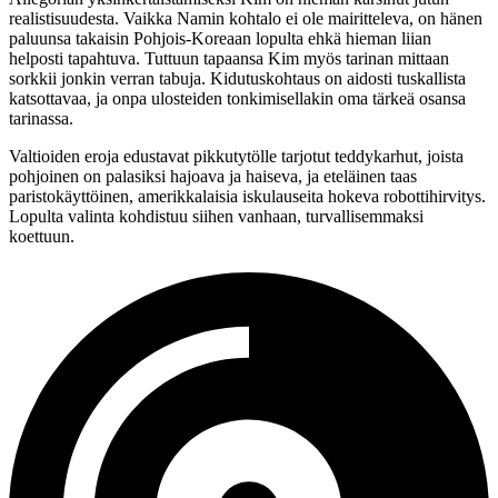
realistisuudesta. Vaikka Namin kohtalo ei ole mairitteleva, on hänen
paluunsa takaisin Pohjois-Koreaan lopulta ehkä hieman liian
helposti tapahtuva. Tuttuun tapaansa Kim myös tarinan mittaan
sorkkii jonkin verran tabuja. Kidutuskohtaus on aidosti tuskallista
katsottavaa, ja onpa ulosteiden tonkimisellakin oma tärkeä osansa
tarinassa.
Valtioiden eroja edustavat pikkutytölle tarjotut teddykarhut, joista
pohjoinen on palasiksi hajoava ja haiseva, ja eteläinen taas
paristokäyttöinen, amerikkalaisia iskulauseita hokeva robottihirvitys.
Lopulta valinta kohdistuu siihen vanhaan, turvallisemmaksi
koettuun.