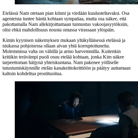
Etelässä Nam otetaan pian kiinni ja viedään kuulusteltavaksi. Osa
agenteista tuntee häntä kohtaan sympatiaa, mutta osa näkee, että
pakottamalla Nam allekirjoittamaan tunnustus vakoojasyytöksiin,
olisi ehkä mahdollisuus nousta omassa virassaan ylöspäin.
Kimin kyynisen näkemyksen mukaan yltäkylläisessä etelässä ja
niukassa pohjoisessa ollaan aivan yhtä korruptoituneita.
Molemmissa valta on vähillä ja armo harvemmilla. Kuitenkin
kritiikin terävämpi puoli osuu etelää kohtaan, jonka Kim näkee
tarpeettoman häijynä yhteiskuntana. Nam pakenee yölliselle
tutustumiskäynnille etelän kanakeittokeittiöön ja päätyy auttamaan
kaltoin kohdeltua prostituoitua.