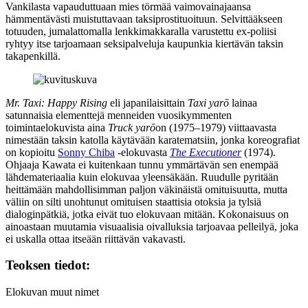
Vankilasta vapauduttuaan mies törmää vaimovainajaansa
hämmentävästi muistuttavaan taksiprostituoituun. Selvittääkseen
totuuden, jumalattomalla lenkkimakkaralla varustettu ex‑poliisi
ryhtyy itse tarjoamaan seksipalveluja kaupunkia kiertävän taksin
takapenkillä.
Mr. Taxi: Happy Rising
eli japanilaisittain
Taxi yarō
lainaa
satunnaisia elementtejä menneiden vuosikymmenten
toimintaelokuvista aina
Truck yarō
on (1975–1979) viittaavasta
nimestään taksin katolla käytävään karatematsiin, jonka koreografiat
on kopioitu
Sonny Chiba
‑elokuvasta
The Executioner
(1974).
Ohjaaja Kawata ei kuitenkaan tunnu ymmärtävän sen enempää
lähdemateriaalia kuin elokuvaa yleensäkään. Ruudulle pyritään
heittämään mahdollisimman paljon väkinäistä omituisuutta, mutta
väliin on silti unohtunut omituisen staattisia otoksia ja tylsiä
dialoginpätkiä, jotka eivät tuo elokuvaan mitään. Kokonaisuus on
ainoastaan muutamia visuaalisia oivalluksia tarjoavaa pelleilyä, joka
ei uskalla ottaa itseään riittävän vakavasti.
Teoksen tiedot:
Elokuvan muut nimet