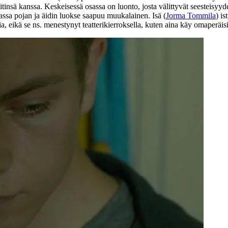
nsä kanssa. Keskeisessä osassa on luonto, josta välittyvät seesteisyyden
assa pojan ja äidin luokse saapuu muukalainen. Isä (
Jorma Tommila
) i
, eikä se ns. menestynyt teatterikierroksella, kuten aina käy omaperäis