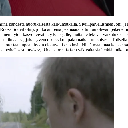
tarina kahdesta nuorukaisesta karkumatkalla. Siviilipalvelusmies Joni (
T
Roosa Söderholm
), jonka ainoana päämääränä tuntuu olevan pakenemin
nen: tytön kasvot eivät näy katsojalle, mutta ne tekevät vaikutuksen Jo
n maailmaansa, joka syvenee kaksikon pakomatkan mukaisesti. Totisella 
i suorastaan upeat, hyvin elokuvalliset silmät. Niillä maailmaa katsoes
ä hetkellisesti myös synkkiä, surrealistisen väkivaltaisia hetkiä, mikä 