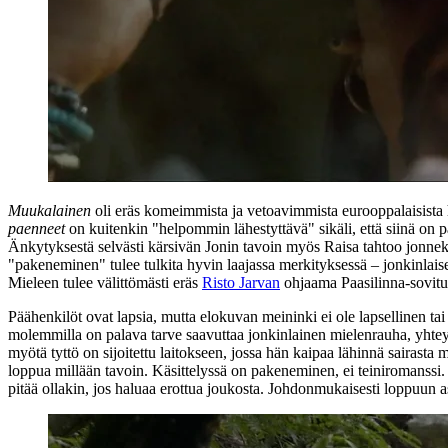
Muukalainen
oli eräs komeimmista ja vetoavimmista eurooppalaisista h
paenneet
on kuitenkin "helpommin lähestyttävä" sikäli, että siinä on pa
Änkytyksestä selvästi kärsivän Jonin tavoin myös Raisa tahtoo jonneki
"pakeneminen" tulee tulkita hyvin laajassa merkityksessä – jonkinlaisen
Mieleen tulee välittömästi eräs
Risto Jarvan
ohjaama
Paasilinna
-sovitu
Päähenkilöt ovat lapsia, mutta elokuvan meininki ei ole lapsellinen t
molemmilla on palava tarve saavuttaa jonkinlainen mielenrauha, yhte
myötä tyttö on sijoitettu laitokseen, jossa hän kaipaa lähinnä sairast
loppua millään tavoin. Käsittelyssä on pakeneminen, ei teiniromanssi
pitää ollakin, jos haluaa erottua joukosta. Johdonmukaisesti loppuun a