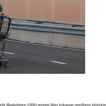
eltä
Muukalainen
(2008) perustui lähes kokonaan runolliseen käsityksee