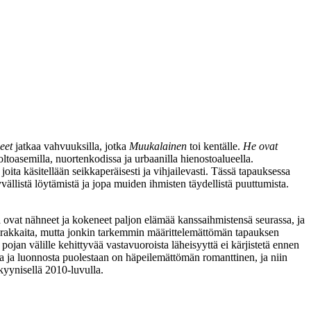
eet
jatkaa vahvuuksilla, jotka
Muukalainen
toi kentälle.
He ovat
oltoasemilla, nuortenkodissa ja urbaanilla hienostoalueella.
ta käsitellään seikkaperäisesti ja vihjailevasti. Tässä tapauksessa
vällistä löytämistä ja jopa muiden ihmisten täydellistä puuttumista.
ä ovat nähneet ja kokeneet paljon elämää kanssaihmistensä seurassa, ja
arakkaita, mutta jonkin tarkemmin määrittelemättömän tapauksen
ojan välille kehittyvää vastavuoroista läheisyyttä ei kärjistetä ennen
 ja luonnosta puolestaan on häpeilemättömän romanttinen, ja niin
kyynisellä 2010‑luvulla.