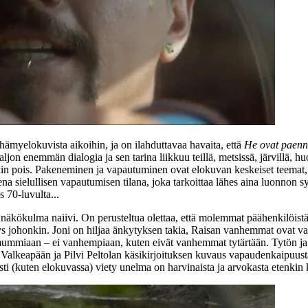
ämyelokuvista aikoihin, ja on ilahduttavaa havaita, että
He ovat paenn
ljon enemmän dialogia ja sen tarina liikkuu teillä, metsissä, järvillä, hu
n pois. Pakeneminen ja vapautuminen ovat elokuvan keskeiset teemat, joi
a sielullisen vapautumisen tilana, joka tarkoittaa lähes aina luonnon sy
s 70‑luvulta...
ai näkökulma naiivi. On perusteltua olettaa, että molemmat päähenkilöist
ys johonkin. Joni on hiljaa änkytyksen takia, Raisan vanhemmat ovat v
a mummiaan – ei vanhempiaan, kuten eivät vanhemmat tytärtään. Tytön ja p
. Valkeapään ja
Pilvi Peltolan
käsikirjoituksen kuvaus vapaudenkaipuusta
sti (kuten elokuvassa) viety unelma on harvinaista ja arvokasta etenkin 