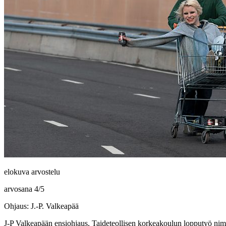
elokuva arvostelu
arvosana
4
/
5
Ohjaus: J.-P. Valkeapää
J‑P Valkeapään
ensiohjaus, Taideteollisen korkeakoulun lopputyö nim