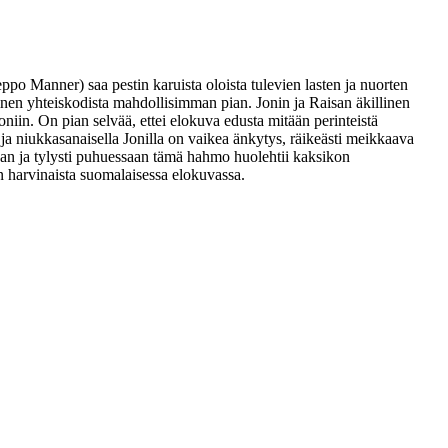
eppo Manner
) saa pestin karuista oloista tulevien lasten ja nuorten
en yhteiskodista mahdollisimman pian. Jonin ja Raisan äkillinen
niin. On pian selvää, ettei elokuva edusta mitään perinteistä
ja niukkasanaisella Jonilla on vaikea änkytys, räikeästi meikkaava
saan ja tylysti puhuessaan tämä hahmo huolehtii kaksikon
on harvinaista suomalaisessa elokuvassa.