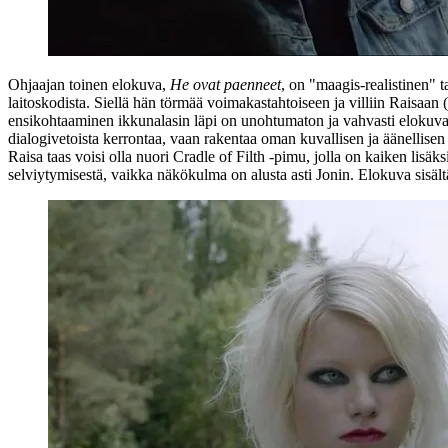
Ohjaajan toinen elokuva,
He ovat paenneet
, on "maagis-realistinen" 
laitoskodista. Siellä hän törmää voimakastahtoiseen ja villiin Raisaan (
ensikohtaaminen ikkunalasin läpi on unohtumaton ja vahvasti elokuvalli
dialogivetoista kerrontaa, vaan rakentaa oman kuvallisen ja äänellise
Raisa taas voisi olla nuori
Cradle of Filth
‑pimu, jolla on kaiken lisäks
selviytymisestä, vaikka näkökulma on alusta asti Jonin. Elokuva sisältä