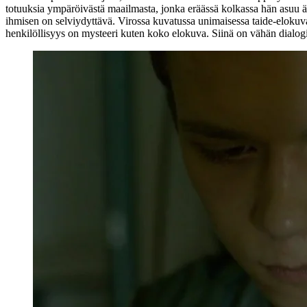
totuuksia ympäröivästä maailmasta, jonka eräässä kolkassa hän asuu äiti
ihmisen on selviydyttävä. Virossa kuvatussa unimaisessa taide-elokuv
henkilöllisyys on mysteeri kuten koko elokuva. Siinä on vähän dialogia