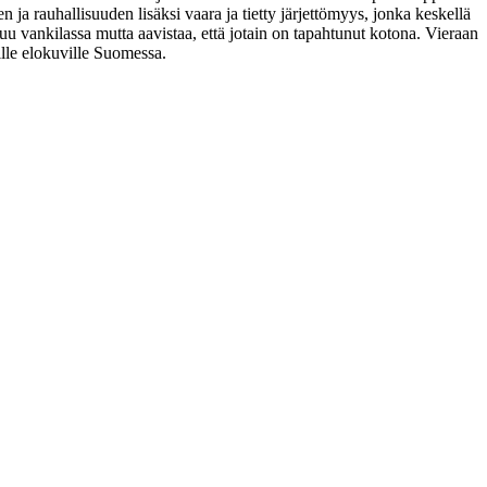
 ja rauhallisuuden lisäksi vaara ja tietty järjettömyys, jonka keskellä
stuu vankilassa mutta aavistaa, että jotain on tapahtunut kotona. Vieraan
ille elokuville Suomessa.