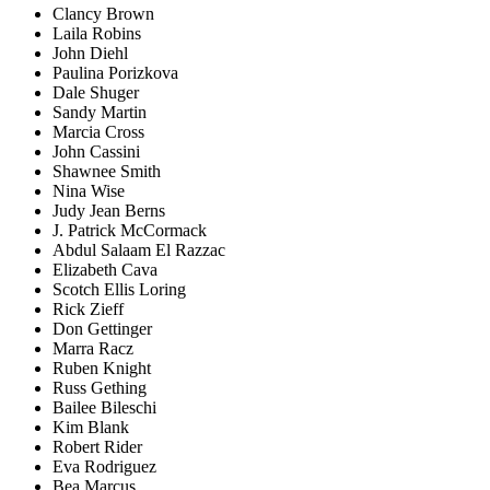
Clancy Brown
Laila Robins
John Diehl
Paulina Porizkova
Dale Shuger
Sandy Martin
Marcia Cross
John Cassini
Shawnee Smith
Nina Wise
Judy Jean Berns
J. Patrick McCormack
Abdul Salaam El Razzac
Elizabeth Cava
Scotch Ellis Loring
Rick Zieff
Don Gettinger
Marra Racz
Ruben Knight
Russ Gething
Bailee Bileschi
Kim Blank
Robert Rider
Eva Rodriguez
Bea Marcus