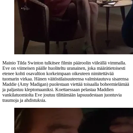
Mainio
Tilda Swinton
tulkitsee filmin pääroolin viileällä vimmalla.
Eve on viimeisen päälle huoliteltu uranainen, joka määrätietoisesti
etenee kohti osavaltion korkeimpaan oikeuteen nimitettävää
tuomarin virkaa. Hänen väitöstilaisuuteensa valmistautuva sisarensa
Maddie (
Amy Madigan
) puolestaan viettää toisaalla boheemielämää
ja paljastuu kleptomaaniksi. Koettaessaan pelastaa Maddien
vankilatuomiolta Eve joutuu tilittämään lapsuudestaan juontuvia
traumoja ja ahdistuksia.