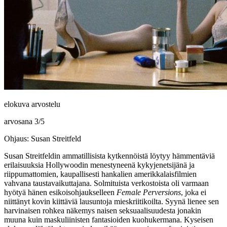
elokuva arvostelu
arvosana
3
/
5
Ohjaus: Susan Streitfeld
Susan Streitfeldin
ammatillisista kytkennöistä löytyy hämmentäviä
erilaisuuksia Hollywoodin menestyneenä kykyjenetsijänä ja
riippumattomien, kaupallisesti hankalien amerikkalaisfilmien
vahvana taustavaikuttajana. Solmituista verkostoista oli varmaan
hyötyä hänen esikoisohjaukselleen
Female Perversions
, joka ei
niittänyt kovin kiittäviä lausuntoja mieskriitikoilta. Syynä lienee sen
harvinaisen rohkea näkemys naisen seksuaalisuudesta jonakin
muuna kuin maskuliinisten fantasioiden kuohukermana. Kyseisen