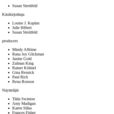
Susan Streitfeld
Käsikirjoittaja
Louise J. Kaplan
Julie Hébert
Susan Streitfeld
producers
Mindy Affrime
Rana Joy Glickman
Janine Gold
Zalman King
Rainer Kölmel
Gina Resnick
Paul Rich
Rena Ronson
Näyttelijät
Tilda Swinton
Amy Madigan
Karen Sillas
Frances Fisher