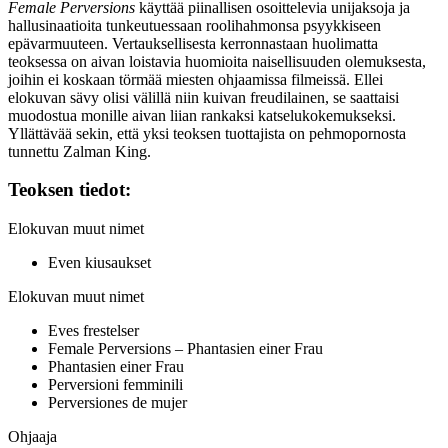
Female Perversions
käyttää piinallisen osoittelevia unijaksoja ja
hallusinaatioita tunkeutuessaan roolihahmonsa psyykkiseen
epävarmuuteen. Vertauksellisesta kerronnastaan huolimatta
teoksessa on aivan loistavia huomioita naisellisuuden olemuksesta,
joihin ei koskaan törmää miesten ohjaamissa filmeissä. Ellei
elokuvan sävy olisi välillä niin kuivan freudilainen, se saattaisi
muodostua monille aivan liian rankaksi katselukokemukseksi.
Yllättävää sekin, että yksi teoksen tuottajista on pehmopornosta
tunnettu
Zalman King
.
Teoksen tiedot:
Elokuvan muut nimet
Even kiusaukset
Elokuvan muut nimet
Eves frestelser
Female Perversions – Phantasien einer Frau
Phantasien einer Frau
Perversioni femminili
Perversiones de mujer
Ohjaaja