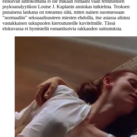
elokuvan lähtökohtana ei ole mikään romaani vaan feministisen
psykoanalyytikon
Louise J. Kaplanin
ansiokas tutkielma. Teoksen
punaisena lankana on toteamus siitä, miten nainen suostuessaan
"normaaliin" seksuaalisuuteen miesten ehdoilla, itse asiassa alistuu
vastakkaisen sukupuolen kieroutuneille kuvitelmille. Tässä
elokuvassa ei hymistellä romantisoivia rakkauden suitsutuksia.