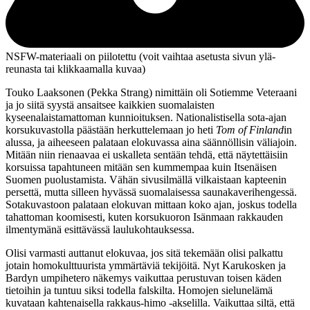
NSFW-materiaali on piilotettu (voit vaihtaa asetusta sivun ylä­
reunasta tai klikkaamalla kuvaa)
Touko Laaksonen (
Pekka Strang
) nimittäin oli Sotiemme Veteraani
ja jo siitä syystä ansaitsee kaikkien suomalaisten
kyseenalaistamattoman kunnioituksen. Nationalistisella sota-ajan
korsukuvastolla päästään herkuttelemaan jo heti
Tom of Finland
in
alussa, ja aiheeseen palataan elokuvassa aina säännöllisin väliajoin.
Mitään niin rienaavaa ei uskalleta sentään tehdä, että näytettäisiin
korsuissa tapahtuneen mitään sen kummempaa kuin Itsenäisen
Suomen puolustamista. Vähän sivusilmällä vilkaistaan kapteenin
persettä, mutta silleen hyvässä suomalaisessa saunakaverihengessä.
Sotakuvastoon palataan elokuvan mittaan koko ajan, joskus todella
tahattoman koomisesti, kuten korsukuoron Isänmaan rakkauden
ilmentymänä esittävässä laulukohtauksessa.
Olisi varmasti auttanut elokuvaa, jos sitä tekemään olisi palkattu
jotain homokulttuurista ymmärtäviä tekijöitä. Nyt Karukosken ja
Bardyn umpihetero näkemys vaikuttaa perustuvan toisen käden
tietoihin ja tuntuu siksi todella falskilta. Homojen sielunelämä
kuvataan kahtenaisella rakkaus-himo ‑akselilla. Vaikuttaa siltä, että