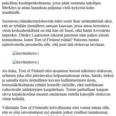
pakollista kuolinpetikohtausta, jossa pitää summata taiteilijan
Merkitys ja antaa lupauksia paljastaa vielä kykynsä koko
maailmalle.
Suomessa elämäkertaelokuvista tulee usein ihan sietämättömiä siksi,
että ne tehdään täsmälleen samaan kaavaan, jossa ainoa kerrottava
viesti keskushenkilöstä on että hän oli Suuri, eikä häntä Arvostettu
tarpeeksi. Olisiko Laaksonen oikeasti janonnut näin paljon yleistä
kunnioitusta, kuten
Tom of Finland
esittää? Painotus tuntuu
epätoivoiselta perusteelta sille, että juuri tätä elokuvaa tarvitaan.
Jos kuka, Tom of Finland olisi ansainnut itsensä näköisen elokuvan,
sellaisen joka olisi päivänvaloa kelpaamattoman rietas, härski, törkeä
ja samalla myös riemullinen kuvaus kullinimemisen ilosta,
homonäkökulmasta erittäin homolle yleisölle, eikä todellakaan
valtavirralle taidekirjojen kaupitteluun. Tomin parhaillaan kaupan
oleva kirjakokoelma muuten muistetaan esitellä katsojille elokuvan
viime hetkillä.
Vähintään
Tom of Finland
in kelvollisuutta olisi voinut mitata sillä,
että se olisi raivostuttanut nyt ainakin jotkut viralliset lautakunnat,