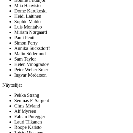
Ronnie Fridthjof
Miia Haavisto
Dome Karukoski
Heidi Laitinen
Sophie Mahlo
Luis Montalvo
Miriam Nørgaard
Pauli Pentti
Simon Perry
Annika Sucksdorff
Malin Söderlund
Sam Taylor
Helen Vinogradov
Peter Welter Soler
Ingvar Þórðarson
Näyttelijät
Pekka Strang
Seumas F. Sargent
Chris Myland
Alf Myreen
Fabian Puregger
Lauri Tilkanen
Roope Karisto
Taisto Oksanen