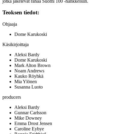
jotka jakelevat rahaa Suomi 100 ‑hankkeisiin.
Teoksen tiedot:
Ohjaaja
Dome Karukoski
Käsikirjoittaja
Aleksi Bardy
Dome Karukoski
Mark Alton Brown
Noam Andrews
Kauko Röyhkä
Mia Ylönen
Susanna Luoto
producers
Aleksi Bardy
Gunnar Carlsson
Mike Downey
Emma Drost Jensen
Caroline Eybye