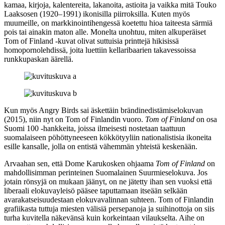
kamaa, kirjoja, kalentereita, lakanoita, astioita ja vaikka mitä
Touko
Laaksosen
(1920–1991) ikonisilla piirroksilla. Kuten myös
muumeille, on markkinointihengessä koetettu hioa taiteesta särmiä
pois tai ainakin maton alle. Monelta unohtuu, miten alkuperäiset
Tom of Finland ‑kuvat olivat suttuisia printtejä hikisissä
homopornolehdissä, joita luettiin kellaribaarien takavessoissa
runkkupaskan äärellä.
Kun myös Angry Birds sai äskettäin brändinedistämiselokuvan
(2015), niin nyt on Tom of Finlandin vuoro.
Tom of Finland
on osa
Suomi 100 ‑hankkeita, joissa ilmeisesti nostetaan taattuun
suomalaiseen pöhöttyneeseen kökkötyyliin nationalistisia ikoneita
esille kansalle, jolla on entistä vähemmän yhteistä keskenään.
Arvaahan sen, että
Dome Karukosken
ohjaama
Tom of Finland
on
mahdollisimman perinteinen Suomalainen Suurmieselokuva. Jos
jotain rönsyjä on mukaan jäänyt, on ne jätetty ihan sen vuoksi että
liberaali elokuvayleisö pääsee taputtamaan itseään selkään
avarakatseisuudestaan elokuvavalinnan suhteen. Tom of Finlandin
grafiikasta tuttuja miesten välisiä persepanoja ja suihinottoja on siis
turha kuvitella näkevänsä kuin korkeintaan vilaukselta. Aihe on