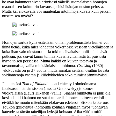
he ovat halunneet aivan erityisesti vältellä suomalaisten homojen
maanalaisen kulttuurin kuvausta, ehkä ikärajan noston pelossa.
Mutta kai elokuvalla voi muutenkin intohimoja kuvata kuin pelkän
nussimisen myötä?
Homojen sortoa kyllä esitellään, onhan problemaattista kun ei voi
ikinä tietää, kuka mies johdattaa yökerhossa vessaan vietelläkseen ja
kuka ihan vain ulostamaan. Ja toki mielivaltaiset poliisit heittävät
putkaan, jos saavat kiinni tuhmia kuvia levittämästä tai puistosta
kyrpä toisen perseessä. Mutta kaikki on kuivan toteavaa ja
tavanomaista, vailla minkäänlaista intohimoa.
Cruising
(1980)
‑elokuvasta on jo 37 vuotta, mutta siinäkin sentään osattiin kuvata
soidinmenoja vaaran ja kiihdykkeiden sekoittumista jännittävästi.
Jännitteeksi
Tom of Finland
iin on kehitetty kolmiodraama
Laaksosen, tämän siskon (
Jessica Grabowsky
) ja komean
vuokralaisen (
Lauri Tilkanen
) välille. Sinänsä jännitettä ei juuri ole,
koska kaikki hahmot on sutaistu parilla luonteenpiirteen vedolla,
eivätkä he muutu mitenkään elokuvan edetessä. Siskon katkeruus
Toukon (piiloteltua) homoutta kohtaan vihjataan myös juontuvan
kateudesta tämän taiteilijan kykyjä kohtaan. Aika vähän mitään