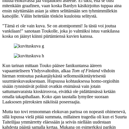
muuta elokuvassa jää vihjauksen asteelle. Ei siksi, että se olisi
mitenkään graafinen, vaan koska Bardyn käsikirjoitus tuppaa aina
ensin näyttämään asian ja sitten selittämään sen tyhmimmillekin
katsojille. Väliin heitetään tönkön kuuloista selitystä.
"Tämä ei ole vain kuva. Se on atomipommi! Ja tästä voi joutua
vankilaan!"
sanotaan Toukolle, joka jo valmiiksi istuu vankilassa
koska on jäänyt kiinni piirtämiensä kuvien kanssa.
Kun tarinan mittaan Touko pääsee fanikuntansa ääreen
vapaamieliseen Yhdysvaltoihin, alkaa
Tom of Finland
vihdoin
hieman rentoutua paskanjäykästä sellomusiikintäyteisestä
suurmieskuvauksestaan. Hupsussa kohtauksessa homo-orgioihin
sisään rynnistävät poliisit ovatkin etsimässä vain jotain
sattumanvaraista kioskirosvoa, eivätkä ole pidättämässä ketään
omalla takapihallaan. Koko ajan taustalla lymyilee suoraan
Laaksosen piirroksien näköisiä poseeraajia.
Mutta tuo tovi rennomman elokuvan parissa on nopeasti ohimenevä,
sillä lopussa vielä pitää summata, millainen tragedia oli kun ei Suurta
Taiteilijaa ymmärretty eläessään ja seiväs niellään uudestaan
kahdesta päästä samalla kertaa. Mukana on esimerkiksi parikin