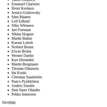
Emanuel Claesson
Henri Keränen
Jessica Grabowsky
Siim Maaten
Leif Edlund
Niko Wirtanen
Jari Forsman
Niklas Hogner
Martin Bahne
Ksenia Lelesh
Norbert Braun
Erwin Bruhn
Werner Daehn
Kari Hietalahti
Martin Bergmann
Thomas Olausson
Ida Koski
Christian Sandström
Paavo Pyykkönen
Anders Sanzén
Sten Sture Olander
Pekka Immonen
Säveltäjä