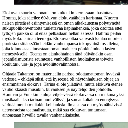
Elokuvan suurin vetonaula on kuitenkin kerrassaan ihastuttava
Honma, joka säteilee 60‑luvun elokuvatähden karismaa. Nuoren
naisen pirteässä esiintymisessä on oman aikakautensa pölyttyneitä
sukupuolikonventioita tuulettavaa kapinahenkeä, joka osoittaa ettei
tyttöjen paikka ollut enää pelkästään hellan ääressä. Hahmo peilaa
myös koko tarinan teemoja. Elokuva ottaa vahvasti kantaa nuorten
puolesta esittäessään heidän vanhempansa tekopyhinä fossiileina,
joita kiinnostaa ainoastaan oman maineen pönkittäminen lasten
menestyksellä. Teema on ajankohtainen tänä päivänäkin osan
japanilaisnuorista seuratessa vanhoillisten huoltajiensa toiveita
koulutus-, ura‑ ja jopa avioliittovalinnoissa.
Ohjaaja Takamori on materiaalin parissa odottamattoman hyvässä
vedossa – ehkäpä siksi, että kyseessä oli näytönhaluisen ohjaajan
ensimmäinen elokuva. Tarina ei ole yllättävä, mutta elokuva etenee
vauhdikkaasti musiikin, kuvauksen ja näyttelijöiden johdolla.
Honman ja Funakin lauluja viljelevässä elokuvassa on mukana yksi
musikaalijakso tarinan puolivälissä, ja samankaltainen energisyys
värittää monia muitakin kohtauksia. Ilmaisussa on myös nähtävissä
tietynasteista teatraalisuutta, mikä saa elokuvan tuntumaan
ainoastaan hyvällä tavalla vanhanaikaiselta.