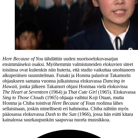
Here Because of You
tähdättiin uuden nuorisoelokuvasarjan
ensimmäiseksi osaksi. Myöhemmin valmistuneiden elokuvien siteet
toisiinsa ovat kuitenkin niin huteria, että studio vaikuttaa unohtaneen
alkuperäisen suunnitelman. Funaki ja Honma palasivat Takamorin
ohjaukseen samana vuonna julkaistussa elokuvassa
Dancing in
Hawaii
, jonka jälkeen Takamori ohjasi Honmaa vielä elokuvissa
The Heart at Seventeen
(1964) ja
That Cute Girl
(1965). Elokuvassa
Sing to Those Clouds
(1965) ohjaaja vaihtui
Koji Otaan
, mutta
Honma ja Chiba toistivat
Here Because of You
n roolinsa lähes
sellaisinaan, joskin nimellisesti eri hahmoina. Chiba nähtiin myös
pääosassa elokuvassa
Dash to the Sun
(1966), jossa hän esitti kitara
kainalossa suurkaupunkiin saapuvaa nuorta muusikkoa.