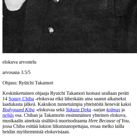
elokuva arvostelu
arvosana
3.5
/
5
Ohjaus: Ryūichi Takamori
Keskinkertainen ohjaaja
Ryuichi Takamori
luotsasi urallaan peräti
14
Sonny Chiba
‑elokuvaa eikä läheskään aina saanut aikaiseksi
laadukasta jälkeä. Kaksikon tunnetuimpia yhteistöitä lienevät kaksi
Bodyguard Kiba
‑elokuvaa sekä
Yakuza Deka
‑sarjan
kolmas
ja
neljäs
osa. Chiban ja Takamorin ensimmäinen yhteinen elokuva,
musikaalin aineksia sisältävä nuorisodraama
Here Because of You
,
jossa Chiba esittää lukion liikunnanopettajaa, eroaa melko lailla
heidän myöhemmistä elokuvistaan.