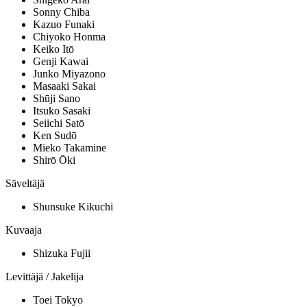
Sonny Chiba
Kazuo Funaki
Chiyoko Honma
Keiko Itō
Genji Kawai
Junko Miyazono
Masaaki Sakai
Shūji Sano
Itsuko Sasaki
Seiichi Satō
Ken Sudō
Mieko Takamine
Shirō Ōki
Säveltäjä
Shunsuke Kikuchi
Kuvaaja
Shizuka Fujii
Levittäjä / Jakelija
Toei Tokyo