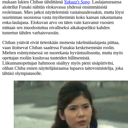
mukaan lukien Chiban tähdittämä
Yakuza's Song
. Laulajanuraansa
aloitellut Funaki nähtiin elokuvassa yhdessä ensimmäisistä
rooleistaan. Mies jatkoi näyttelemistä vastaisuudessakin, mutta löysi
suurimman suosionsa vasta myöhemmin koko kansan rakastamana
enka-laulajana. Elokuvan arvo on täten vain kasvanut vuosien
mittaan sen muodostuttua oivalliseksi aikakapseliksi kahden
tunnetun tähden varhaisvuosiin.
Chiban ystävät eivät tietenkään moisesta iskelmälaulajasta piittaa,
vaan iloitsevat Chiban saadessa Funakia keskeisemmän roolin.
Miehen esiintymisessä on nuorekasta hyväntuulisuutta, mutta myös
opettajan rooliin kuuluvaa tunteiden hillitsemistä.
Liikunnanopettajan hahmoon sisältyy myös pieni sisäpiirivitsi,
olihan Chiba ennen näyttelijäuraansa lupaava taitovoimistelija, joka
tähtäsi olympiatasolle.