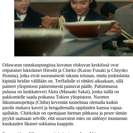
Odawaran rantakaupungissa kuvatun elokuvan keskiössä ovat
eripuraiset lukiolaiset Hiroshi ja Chieko (
Kazuo Funaki
ja
Chiyoko
Honma
), jotka eivät suoranaisesti rakasta toisiaan, mutta jonkinlaista
kipinää heidän välillään on. Treffailulle ei riittäisi aikaakaan, sillä
paineet yliopistoon pääsemisestä painavat päälle. Pahimmassa
pulassa on luokkatoveri Akira (
Masaaki Sakai
), jonka isällä on
pakkomielle saada poikansa Tokion yliopistoon. Nuorten
liikunnanopettaja (Chiba) keventää tunnelmaa olemalla kaikin
puolin mukava kaveri ja hengailemalla oppilaiden kanssa vapaa-
ajallakin. Chiekokin on opettajaan hieman pihkassa ja pesee tämän
pyykit saatuaan selville, että uusavuton mies on säilönyt muutaman
kuukauden likaiset sukkansa kaappiin.