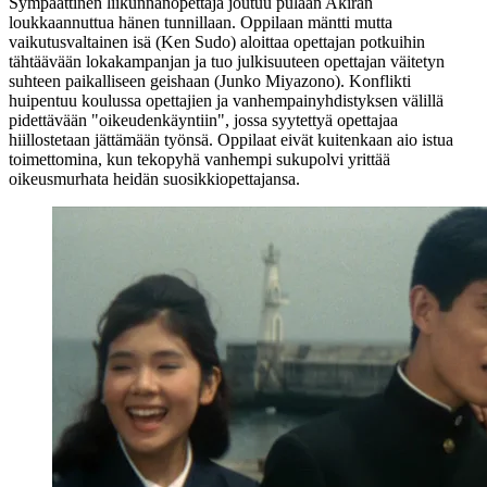
Sympaattinen liikunnanopettaja joutuu pulaan Akiran
loukkaannuttua hänen tunnillaan. Oppilaan mäntti mutta
vaikutusvaltainen isä (
Ken Sudo
) aloittaa opettajan potkuihin
tähtäävään lokakampanjan ja tuo julkisuuteen opettajan väitetyn
suhteen paikalliseen geishaan (
Junko Miyazono
). Konflikti
huipentuu koulussa opettajien ja vanhempainyhdistyksen välillä
pidettävään "oikeudenkäyntiin", jossa syytettyä opettajaa
hiillostetaan jättämään työnsä. Oppilaat eivät kuitenkaan aio istua
toimettomina, kun tekopyhä vanhempi sukupolvi yrittää
oikeusmurhata heidän suosikkiopettajansa.