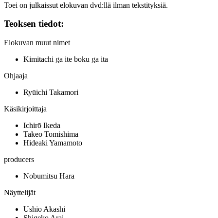
Toei on julkaissut elokuvan dvd:llä ilman tekstityksiä.
Teoksen tiedot:
Elokuvan muut nimet
Kimitachi ga ite boku ga ita
Ohjaaja
Ryūichi Takamori
Käsikirjoittaja
Ichirō Ikeda
Takeo Tomishima
Hideaki Yamamoto
producers
Nobumitsu Hara
Näyttelijät
Ushio Akashi
Shigeko Arai