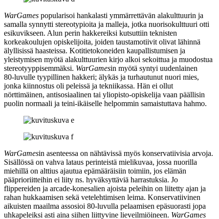
WarGames
popularisoi hankalasti ymmärrettävän alakulttuurin ja
samalla synnytti stereotypioita ja malleja, jotka nuorisokulttuuri otti
esikuvikseen. Alun perin hakkereiksi kutsuttiin teknisten
korkeakoulujen opiskelijoita, joiden taustamotiivit olivat lähinnä
älyllisissä haasteissa. Kotitietokoneiden kaupallistumisen ja
yleistymisen myötä alakulttuurien kirjo alkoi sekoittua ja muodostua
stereotyyppisemmäksi.
WarGames
in myötä syntyi uudenlainen
80‑luvulle tyypillinen hakkeri; älykäs ja turhautunut nuori mies,
jonka kiinnostus oli peleissä ja tekniikassa. Hän ei ollut
nörttimäinen, antisosiaalinen tai yliopisto-opiskelija vaan päällisin
puolin normaali ja teini-ikäiselle helpommin samaistuttava hahmo.
WarGames
in asenteessa on nähtävissä myös konservatiivisia arvoja.
Sisällössä on vahva lataus perinteistä mielikuvaa, jossa nuorilla
miehillä on alttius ajautua epämääräisiin toimiin, jos elämän
pääprioriitteihin ei liity ns. hyväksyttäviä harrastuksia. Jo
flippereiden ja arcade-konesalien ajoista peleihin on liitetty ajan ja
rahan hukkaamisen sekä vetelehtimisen leima. Konservatiivinen
aikuisten maailma assosioi 80‑luvulla pelaamisen epäsuorasti jopa
uhkapeleiksi asti aina siihen liittyvine lieveilmiöineen.
WarGames