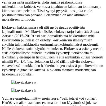
vahvistaa näitä mielikuvia yhdistämällä päähenkilönsä
mielenkiinnon kohteet; verkossa tapahtuvan laittoman toiminnan ja
kiinnostuksen peleihin. Tästä syntyi pysyvä liitos, joka ei ole
poistunut tänäkään päivänä. Pelaaminen on aina altistanut
moraaliseen turmioon.
Elokuvan hakkerismissa oli silti myös ripaus positiivista
kapinallisuutta. Mielikuvien lisäksi elokuva tarjosi aina
Mr. Robot
‑sarjaan (2015–2019) asti pseudorealistisinta hakkerointia mitä
kuvaruudun puitteissa on esitetty.
WarGames
in ilmestymisen
aikoihin tuli markkinoille ensimmäiset kohtuuhintaiset modeemit.
Näille elokuva osoitti käyttötarkoituksen. Elokuvassa esitetty metodi
etsiä ohjelmallisesti puhelinlinjoihin kytkettyjä tietokoneita toi
tekniikan yleisempään tietoisuuteen ja sitä alettiinkin kutsua yleisesti
nimellä
War Dialing
. Tekniikan käyttö räjähti pilviin elokuvan
vanavedessä innokkaiden hakkerinalkujen etsiessä puhelinverkkoon
kytkettyjä digitaalisia laitteita. Nokiakin mainosti modeemejaan
hakkereille sopiviksi.
Ydinasevarusteluun liittyy usein lause:
"peli, jota ei voi voittaa"
.
Hruštšovin
aikoinaan lanseeraama termi on käytännössä jokaisen