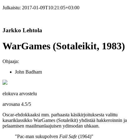
Julkaistu:
2017-01-09T10:21:05+03:00
Jarkko Lehtola
WarGames (Sotaleikit, 1983)
Ohjaaja:
John Badham
elokuva arvostelu
arvosana
4.5
/
5
Oscar-ehdokkaaksi mm. parhaasta käsikirjoituksesta valittu
kasariklassikko WarGames (Sotaleikit) yhdistää hakkeroinnin ja
pelaamisen maailmanlaajuisen ydinsodan uhkaan.
"Pac‑man sukupolven
Fail Safe
(1964)"