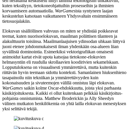
sen herättämä keskustelu liittyi lähinnä teknologisiin uhkakuviin,
kuten tekoälyyn, tietokoneohjattuihin prosesseihin ja ihmisten
korvaamiseen automaatiolla.
WarGames
ista syntyneen laajan
keskustelun katsotaan vaikuttaneen Yhdysvaltain ensimmäiseen
tietosuojalakiin.
Elokuvan sisällöllinen vahvuus on miten se yhdistää poikkeavat
teemat, kuten nuorisoelokuvan, maailman poliittisen tilanteen ja
alakulttuurin toisiinsa. Maailmanlaajuisen ydinsodan uhkaan liittyvä
juoni etenee johdonmukaisesti ilman yhdenkään osa‑alueen liian
syvällistä dominointia. Esimerkiksi vektorigrafiikan omaisesti
animoidut kartat eivät upota katsojaa tietokone-elokuvien
helmasyntiin eli ruudulla skrollaavien koodirivien sekamelskaan.
Lopputuloksena on visuaalisesti ymmärrettävä, mutta kuitenkin
riittävän hyvin teemaan sidottu konteksti. Samanlainen hiuksenhieno
tasapainoilu niin tekniikan ja ymmärrettävyyden kuin
kokonaisuuden ja sivuteemojen välillä onnistuu läpi elokuvan.
WarGames
saikin kolme Oscar-ehdokkuutta, joista yksi parhaasta
käsikirjoituksesta. Kaikki ei ollut kuitenkaan pelkkää käsikirjoitus-
pohjaista onnistumista. Matthew Broderickin ja
Ally Sheedyn
välinen mutkaton henkilökemia on yhtä lailla elokuvan menestyksen
yksi selittävä tekijä.