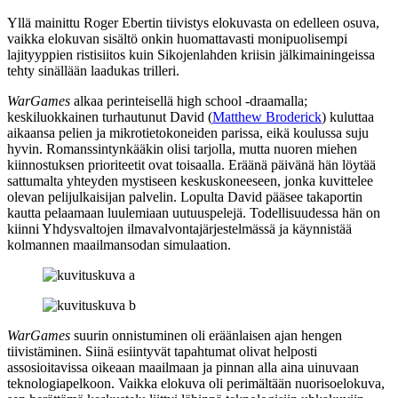
Yllä mainittu
Roger Ebertin
tiivistys elokuvasta on edelleen osuva,
vaikka elokuvan sisältö onkin huomattavasti monipuolisempi
lajityyppien ristisiitos kuin Sikojenlahden kriisin jälkimainingeissa
tehty sinällään laadukas trilleri.
WarGames
alkaa perinteisellä high school ‑draamalla;
keskiluokkainen turhautunut David (
Matthew Broderick
) kuluttaa
aikaansa pelien ja mikrotietokoneiden parissa, eikä koulussa suju
hyvin. Romanssintynkääkin olisi tarjolla, mutta nuoren miehen
kiinnostuksen prioriteetit ovat toisaalla. Eräänä päivänä hän löytää
sattumalta yhteyden mystiseen keskuskoneeseen, jonka kuvittelee
olevan pelijulkaisijan palvelin. Lopulta David pääsee takaportin
kautta pelaamaan luulemiaan uutuuspelejä. Todellisuudessa hän on
kiinni Yhdysvaltojen ilmavalvontajärjestelmässä ja käynnistää
kolmannen maailmansodan simulaation.
WarGames
suurin onnistuminen oli eräänlaisen ajan hengen
tiivistäminen. Siinä esiintyvät tapahtumat olivat helposti
assosioitavissa oikeaan maailmaan ja pinnan alla aina uinuvaan
teknologiapelkoon. Vaikka elokuva oli perimältään nuorisoelokuva,