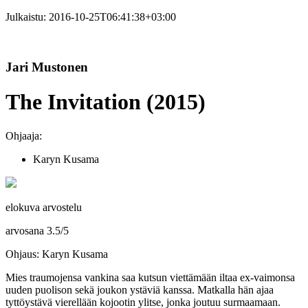
Julkaistu:
2016-10-25T06:41:38+03:00
Jari Mustonen
The Invitation (2015)
Ohjaaja:
Karyn Kusama
elokuva arvostelu
arvosana
3.5
/
5
Ohjaus: Karyn Kusama
Mies traumojensa vankina saa kutsun viettämään iltaa ex‑vaimonsa
uuden puolison sekä joukon ystäviä kanssa. Matkalla hän ajaa
tyttöystävä vierellään kojootin ylitse, jonka joutuu surmaamaan.