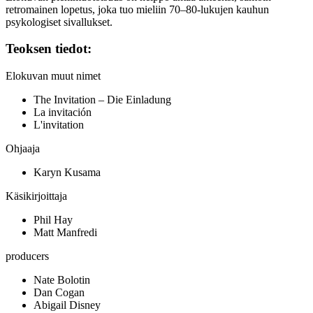
retromainen lopetus, joka tuo mieliin 70–80‑lukujen kauhun
psykologiset sivallukset.
Teoksen tiedot:
Elokuvan muut nimet
The Invitation – Die Einladung
La invitación
L'invitation
Ohjaaja
Karyn Kusama
Käsikirjoittaja
Phil Hay
Matt Manfredi
producers
Nate Bolotin
Dan Cogan
Abigail Disney