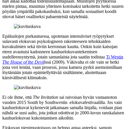
hän alkaa kadottaa todellisuudentajuaan. Muistojen pyyhkiessä
mielen pintaa, muuntuu yhteinen kotoisaksi tarkoitettu hetki suuren
pöydän ympärillä pakokauhuksi, kun samalla sosiaaliset koodit
sitovat hänet osalliseksi pahaenteistä näytelmää.
Epäluulojen purkautuessa, upotetaan intensiiviset ryöpytykset
sulavasti elokuvan psykologiseen rakenteeseen tehokkaiden
kuvakulmien sekä tiiviin kerronnan kautta. Onkin kuin katsojan
eteen avautuisi kadonneen kauhuelokuvantekemisen
uudelleensyntymä, jotain samanlaista jota saatiin todistaa
Ti Westin
The House of the Devil
issä (2009). Väkivalta ei ole vain se hetki
jona veri lentää, vaan prosessi, jossa kamera pyrkii asemoinnillaan
löytämään jotain epämiellyttävää sisältämme, alustettuaan
kärsivällisesti kliimaksin.
Ei ole ihme, että
The Invitation
sai raivoisan hyvän vastaanoton
vuoden 2015 South by Southwestin ‑elokuvafestivaalilla. Jos vain
kauhuelokuvat kykenevät jatkamaan samalla linjalla, voidaan pian
nähdä se uusi aalto, jota jotkut odottivat jo 2000‑luvun ranskalaisen
kauhuelokuvan kukoistamisen aikoihin.
Elokuvan pienimuotoisuus on helppo antaa anteeksi, samoin