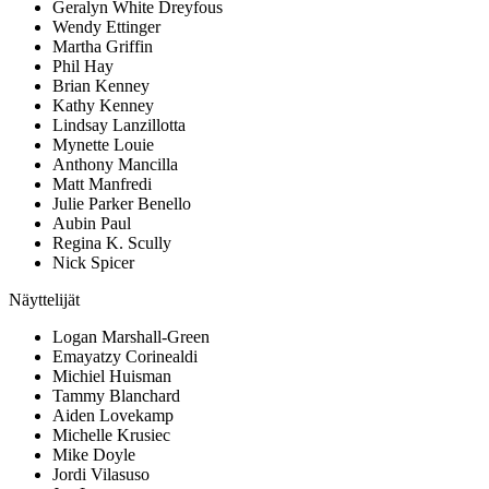
Geralyn White Dreyfous
Wendy Ettinger
Martha Griffin
Phil Hay
Brian Kenney
Kathy Kenney
Lindsay Lanzillotta
Mynette Louie
Anthony Mancilla
Matt Manfredi
Julie Parker Benello
Aubin Paul
Regina K. Scully
Nick Spicer
Näyttelijät
Logan Marshall-Green
Emayatzy Corinealdi
Michiel Huisman
Tammy Blanchard
Aiden Lovekamp
Michelle Krusiec
Mike Doyle
Jordi Vilasuso