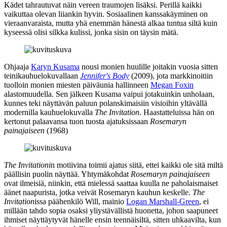
Kädet tahrautuvat näin vereen traumojen lisäksi. Perillä kaikki
vaikuttaa olevan liiankin hyvin. Sosiaalinen kanssakäyminen on
vieraanvaraista, mutta yhä enemmän hänestä alkaa tuntua siltä kuin
kyseessä olisi silkka kulissi, jonka sisin on täysin mätä.
Ohjaaja
Karyn Kusama
nousi monien huulille joitakin vuosia sitten
teinikauhuelokuvallaan
Jennifer's Body
(2009), jota markkinoitiin
tuolloin monien miesten päiväunia hallinneen
Megan Foxin
alastomuudella. Sen jälkeen Kusama vaipui jotakuinkin unholaan,
kunnes teki näyttävän paluun polanskimaisiin visioihin yltävällä
modernilla kauhuelokuvalla
The Invitation
. Haastatteluissa hän on
kertonut palaavansa tuon tuosta ajatuksissaan
Rosemaryn
painajaiseen
(1968)
The Invitationi
n motiivina toimii ajatus siitä, ettei kaikki ole sitä miltä
päällisin puolin näyttää. Yhtymäkohdat
Rosemaryn painajaiseen
ovat ilmeisiä, niinkin, että mielessä saattaa kuulla ne paholaismaiset
äänet naapurista, jotka veivät Rosemaryn kauhun keskelle.
The
Invitation
issa päähenkilö Will, mainio
Logan Marshall-Green
, ei
millään tahdo sopia osaksi yliystävällistä huonetta, johon saapuneet
ihmiset näyttäytyvät hänelle ensin teennäisiltä, sitten uhkaavilta, kun