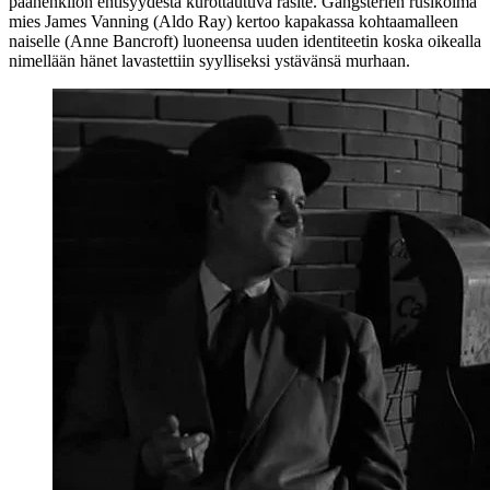
päähenkilön entisyydestä kurottautuva rasite. Gangsterien rusikoima
mies James Vanning (
Aldo Ray
) kertoo kapakassa kohtaamalleen
naiselle (
Anne Bancroft
) luoneensa uuden identiteetin koska oikealla
nimellään hänet lavastettiin syylliseksi ystävänsä murhaan.