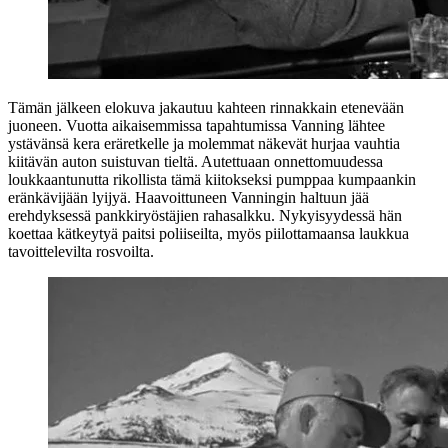
Tämän jälkeen elokuva jakautuu kahteen rinnakkain etenevään
juoneen. Vuotta aikaisemmissa tapahtumissa Vanning lähtee
ystävänsä kera eräretkelle ja molemmat näkevät hurjaa vauhtia
kiitävän auton suistuvan tieltä. Autettuaan onnettomuudessa
loukkaantunutta rikollista tämä kiitokseksi pumppaa kumpaankin
eränkävijään lyijyä. Haavoittuneen Vanningin haltuun jää
erehdyksessä pankkiryöstäjien rahasalkku. Nykyisyydessä hän
koettaa kätkeytyä paitsi poliiseilta, myös piilottamaansa laukkua
tavoittelevilta rosvoilta.