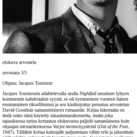
elokuva arvostelu
arvosana
3
/
5
Ohjaus: Jacques Tourneur
Jacques Tourneurin
ailahtelevalla uralla
Nightfall
ansaitsee lyhyen
kommentin kahdestakin syystä: se oli kymmeneen vuoteen hänen
ensimmäinen rikosfilminsä ja sen käsikirjoitus perustuu arvostetun
David Goodisin
samannimiseen romaaniin. Kirjaa lukematta en
tiedä onko siinä käytetty takautumarakennetta, mutta joka
tapauksessa tarina kertautuu elokuvassa paljolti samanlaisena kuin
ohjaajan mestariteoksessa
Varjot menneisyydestä
(
Out of the Past
,
1947). Tälläkin kertaa katsojalle paljastetaan vähin erin ja jaksoittain