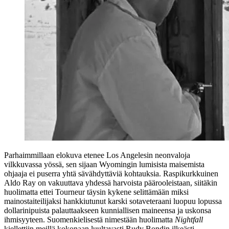
Parhaimmillaan elokuva etenee Los Angelesin neonvaloja
vilkkuvassa yössä, sen sijaan Wyomingin lumisista maisemista
ohjaaja ei puserra yhtä sävähdyttäviä kohtauksia. Raspikurkkuinen
Aldo Ray on vakuuttava yhdessä harvoista päärooleistaan, siitäkin
huolimatta ettei Tourneur täysin kykene selittämään miksi
mainostaiteilijaksi hankkiutunut karski sotaveteraani luopuu lopussa
dollarinipuista palauttaakseen kunniallisen maineensa ja uskonsa
ihmisyyteen. Suomenkielisestä nimestään huolimatta
Nightfall
kiellettiin meillä kokonaan luultavasti Rudy Bondin ilkeästi