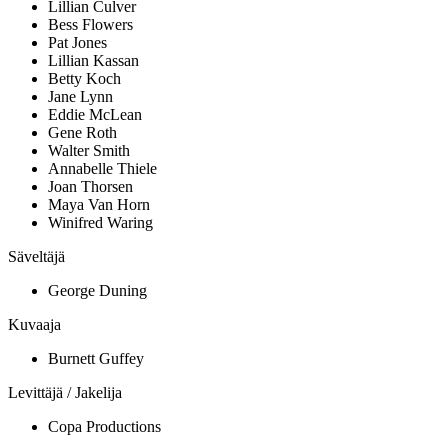
Lillian Culver
Bess Flowers
Pat Jones
Lillian Kassan
Betty Koch
Jane Lynn
Eddie McLean
Gene Roth
Walter Smith
Annabelle Thiele
Joan Thorsen
Maya Van Horn
Winifred Waring
Säveltäjä
George Duning
Kuvaaja
Burnett Guffey
Levittäjä / Jakelija
Copa Productions