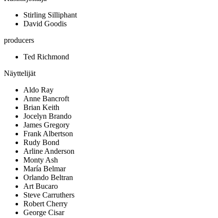
Stirling Silliphant
David Goodis
producers
Ted Richmond
Näyttelijät
Aldo Ray
Anne Bancroft
Brian Keith
Jocelyn Brando
James Gregory
Frank Albertson
Rudy Bond
Arline Anderson
Monty Ash
María Belmar
Orlando Beltran
Art Bucaro
Steve Carruthers
Robert Cherry
George Cisar