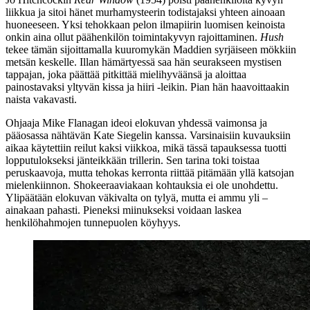
liikkua ja sitoi hänet murhamysteerin todistajaksi yhteen ainoaan
huoneeseen. Yksi tehokkaan pelon ilmapiirin luomisen keinoista
onkin aina ollut päähenkilön toimintakyvyn rajoittaminen.
Hush
tekee tämän sijoittamalla kuuromykän Maddien syrjäiseen mökkiin
metsän keskelle. Illan hämärtyessä saa hän seurakseen mystisen
tappajan, joka päättää pitkittää mielihyväänsä ja aloittaa
painostavaksi yltyvän kissa ja hiiri ‑leikin. Pian hän haavoittaakin
naista vakavasti.
Ohjaaja
Mike Flanagan
ideoi elokuvan yhdessä vaimonsa ja
pääosassa nähtävän
Kate Siegelin
kanssa. Varsinaisiin kuvauksiin
aikaa käytettiin reilut kaksi viikkoa, mikä tässä tapauksessa tuotti
lopputulokseksi jänteikkään trillerin. Sen tarina toki toistaa
peruskaavoja, mutta tehokas kerronta riittää pitämään yllä katsojan
mielenkiinnon. Shokeeraaviakaan kohtauksia ei ole unohdettu.
Ylipäätään elokuvan väkivalta on tylyä, mutta ei ammu yli –
ainakaan pahasti. Pieneksi miinukseksi voidaan laskea
henkilöhahmojen tunnepuolen köyhyys.