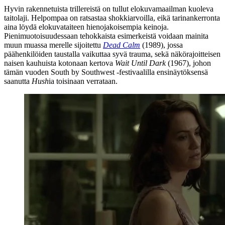
Hyvin rakennetuista trillereistä on tullut elokuvamaailman kuoleva
taitolaji. Helpompaa on ratsastaa shokkiarvoilla, eikä tarinankerronta
aina löydä elokuvataiteen hienojakoisempia keinoja.
Pienimuotoisuudessaan tehokkaista esimerkeistä voidaan mainita
muun muassa merelle sijoitettu
Dead Calm
(1989), jossa
päähenkilöiden taustalla vaikuttaa syvä trauma, sekä näkörajoitteisen
naisen kauhuista kotonaan kertova
Wait Until Dark
(1967), johon
tämän vuoden South by Southwest ‑festivaalilla ensinäytöksensä
saanutta
Hush
ia toisinaan verrataan.