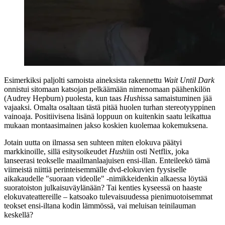
Esimerkiksi paljolti samoista aineksista rakennettu
Wait Until Dark
onnistui sitomaan katsojan pelkäämään nimenomaan päähenkilön
(
Audrey Hepburn
) puolesta, kun taas
Hush
issa samaistuminen jää
vajaaksi. Omalta osaltaan tästä pitää huolen turhan stereotyyppinen
vainoaja. Positiivisena lisänä loppuun on kuitenkin saatu leikattua
mukaan montaasimainen jakso koskien kuolemaa kokemuksena.
Jotain uutta on ilmassa sen suhteen miten elokuva päätyi
markkinoille, sillä esitysoikeudet
Hush
iin osti Netflix, joka
lanseerasi teokselle maailmanlaajuisen ensi-illan. Enteileekö tämä
viimeistä niittiä perinteisemmälle dvd‑elokuvien fyysiselle
aikakaudelle "suoraan videolle" ‑nimikkeidenkin alkaessa löytää
suoratoiston julkaisuväylänään? Tai kenties kyseessä on haaste
elokuvateattereille – katsoako tulevaisuudessa pienimuotoisemmat
teokset ensi-iltana kodin lämmössä, vai meluisan teinilauman
keskellä?