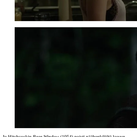
Jo Hitchcockin
Rear Window
(1954) poisti päähenkilöltä kyvyn