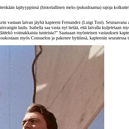
tenkään lajityyppinsä (historiallinen melo-/pukudraama) rajoja kolkutte
kein vastaan laivan jäyhä kapteeni Fernandez (
Luigi Tosi
). Seuraavana 
vangin laulu. Isabella saa vasta nyt tietää, että laivalla kuljetetaan 
Pidättekö voimakkaista tunteista?" Saatuaan myönteisen vastauksen kapte
 joukostaan myös Consuelon ja pakenee hyttiinsä, kapteenin seuratessa 