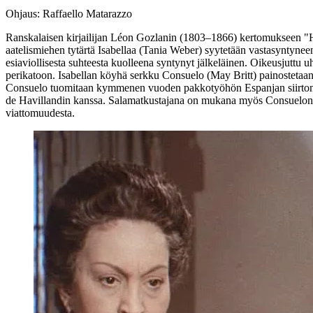
Ohjaus: Raffaello Matarazzo
Ranskalaisen kirjailijan
Léon Gozlanin
(1803–1866) kertomukseen "H
aatelismiehen tytärtä Isabellaa (
Tania Weber
) syytetään vastasyntynee
esiaviollisesta suhteesta kuolleena syntynyt jälkeläinen. Oikeusjuttu 
perikatoon. Isabellan köyhä serkku Consuelo (
May Britt
) painostetaa
Consuelo tuomitaan kymmenen vuoden pakkotyöhön Espanjan siirtomaih
de Havillandin kanssa. Salamatkustajana on mukana myös Consuelon pu
viattomuudesta.