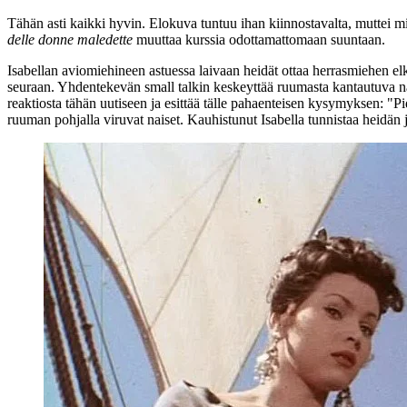
Tähän asti kaikki hyvin. Elokuva tuntuu ihan kiinnostavalta, muttei mi
delle donne maledette
muuttaa kurssia odottamattomaan suuntaan.
Isabellan aviomiehineen astuessa laivaan heidät ottaa herrasmiehen el
seuraan. Yhdentekevän small talkin keskeyttää ruumasta kantautuva nais
reaktiosta tähän uutiseen ja esittää tälle pahaenteisen kysymyksen: "
ruuman pohjalla viruvat naiset. Kauhistunut Isabella tunnistaa heidän