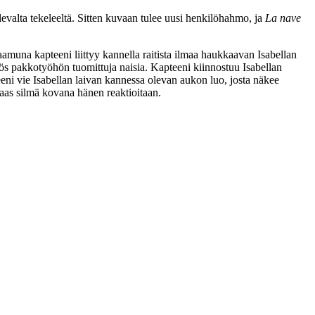
levalta tekeleeltä. Sitten kuvaan tulee uusi henkilöhahmo, ja
La nave
aamuna kapteeni liittyy kannella raitista ilmaa haukkaavan Isabellan
myös pakkotyöhön tuomittuja naisia. Kapteeni kiinnostuu Isabellan
eni vie Isabellan laivan kannessa olevan aukon luo, josta näkee
taas silmä kovana hänen reaktioitaan.