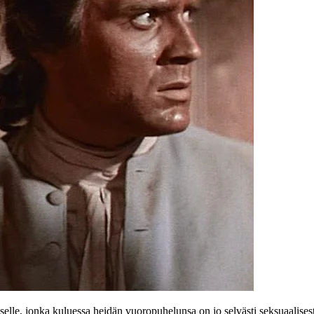
lliselle, jonka kuluessa heidän vuoropuhelunsa on jo selvästi seksuaalise