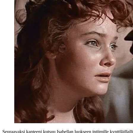
Seuraavaksi kapteeni kutsuu Isabellan luokseen intiimille kynttiläilla