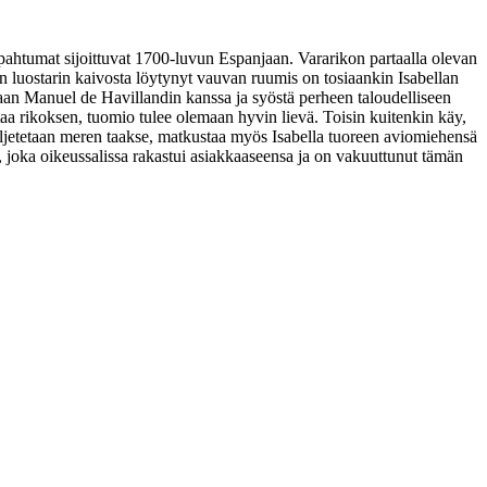
pahtumat sijoittuvat 1700‑luvun Espanjaan. Vararikon partaalla olevan
n luostarin kaivosta löytynyt vauvan ruumis on tosiaankin Isabellan
kkaan Manuel de Havillandin kanssa ja syöstä perheen taloudelliseen
taa rikoksen, tuomio tulee olemaan hyvin lievä. Toisin kuitenkin käy,
jetetaan meren taakse, matkustaa myös Isabella tuoreen aviomiehensä
, joka oikeussalissa rakastui asiakkaaseensa ja on vakuuttunut tämän