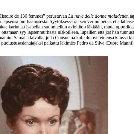
istoire de 130 femmes" perustuvan
La nave delle donne maladette
n ta
n lapsensa murhaamisesta. Syytöksessä on sen verran perää, että läheise
uhkaa kariuttaa Isabellan suunnitellun avioliiton iäkkään, mutta uppori
n ottamaan syy lapsenmurhasta niskoilleen, lupaillen että jos hän tunnus
in. Samalla laivalla, jolla Consueloa kohtalotovereidensa kanssa kul
olustusasianajajaksi palkattu lakimies Pedro da Silva (
Ettore Manni
)