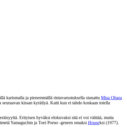
ä karismalla ja pienemmällä rintavarustuksella siunattu
Misa Ohara
 seuraavan kissan kyräilyä. Katti kun ei tahdo koskaan totella
räisyyttä. Erityisen hyväksi elokuvaksi sitä ei voi väittää, mutta
een nimetä Yamaguchin ja Toei Porno ‑genren omaksi
House
ksi (1977).