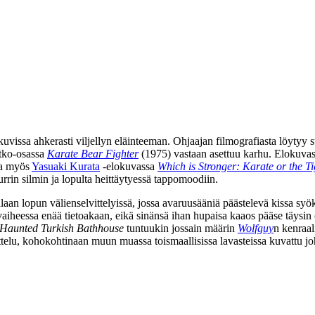
vissa ahkerasti viljellyn eläinteeman. Ohjaajan filmografiasta löytyy 
atko-osassa
Karate Bear Fighter
(1975) vastaan asettuu karhu. Elokuva
ena myös
Yasuaki Kurata
‑elokuvassa
Which is Stronger: Karate or the Ti
rrin silmin ja lopulta heittäytyessä tappomoodiin.
aan lopun välienselvittelyissä, jossa avaruusääniä päästelevä kissa syö
vaiheessa enää tietoakaan, eikä sinänsä ihan hupaisa kaaos pääse täys
Haunted Turkish Bathhouse
tuntuukin jossain määrin
Wolfguy
n kenraal
attelu, kohokohtinaan muun muassa toismaallisissa lavasteissa kuvattu