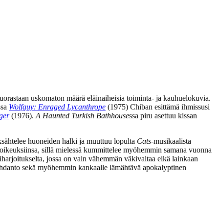
suorastaan uskomaton määrä eläinaiheisia toiminta‑ ja kauhuelokuvia.
ssa
Wolfguy: Enraged Lycanthrope
(1975) Chiban esittämä ihmissusi
ger
(1976).
A Haunted Turkish Bathhouse
ssa piru asettuu kissan
ksähtelee huoneiden halki ja muuttuu lopulta
Cats
-musikaalista
in oikeuksiinsa, sillä mielessä kummittelee myöhemmin samana vuonna
iharjoitukselta, jossa on vain vähemmän väkivaltaa eikä lainkaan
 johdanto sekä myöhemmin kankaalle lämähtävä apokalyptinen