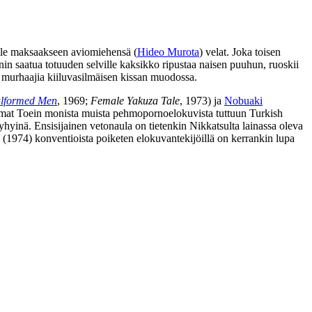
oille maksaakseen aviomiehensä (
Hideo Murota
) velat. Joka toisen
anin saatua totuuden selville kaksikko ripustaa naisen puuhun, ruoskii
 murhaajia kiiluvasilmäisen kissan muodossa.
alformed Men
, 1969;
Female Yakuza Tale
, 1973) ja
Nobuaki
tumat Toein monista muista pehmopornoelokuvista tuttuun Turkish
yhyinä. Ensisijainen vetonaula on tietenkin Nikkatsulta lainassa oleva
(1974) konventioista poiketen elokuvantekijöillä on kerrankin lupa