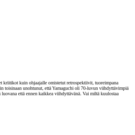
 kriitikot kuin ohjaajalle omistetut retrospektiivit, tuoreimpana
kin toisinaan unohtunut, että Yamaguchi oli 70‑luvun viihdyttävimpiä
kä luovana että ennen kaikkea viihdyttävänä. Vai miltä kuulostaa