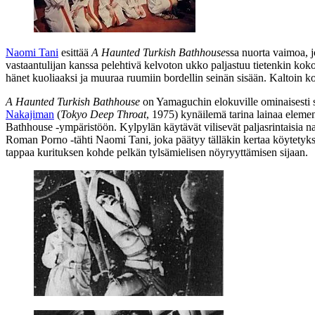
Naomi Tani
esittää
A Haunted Turkish Bathhouse
ssa nuorta vaimoa, j
vastaantulijan kanssa pelehtivä kelvoton ukko paljastuu tietenkin koko
hänet kuoliaaksi ja muuraa ruumiin bordellin seinän sisään. Kaltoin 
A Haunted Turkish Bathhouse
on Yamaguchin elokuville ominaisesti se
Nakajiman
(
Tokyo Deep Throat
, 1975) kynäilemä tarina lainaa elem
Bathhouse ‑ympäristöön. Kylpylän käytävät vilisevät paljasrintaisia na
Roman Porno ‑tähti Naomi Tani, joka päätyy tälläkin kertaa köytetyk
tappaa kurituksen kohde pelkän tylsämielisen nöyryyttämisen sijaan.