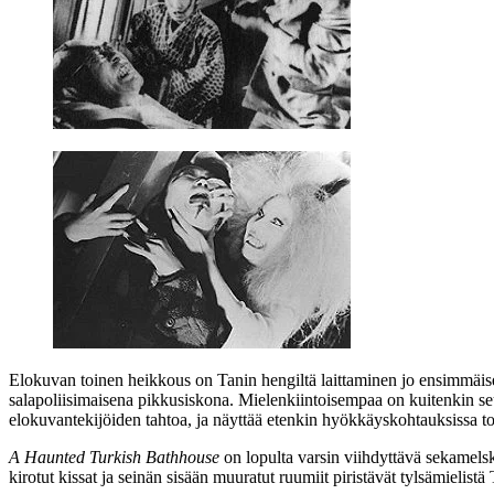
Elokuvan toinen heikkous on Tanin hengiltä laittaminen jo ensimmäis
salapoliisimaisena pikkusiskona. Mielenkiintoisempaa on kuitenkin seur
elokuvantekijöiden tahtoa, ja näyttää etenkin hyökkäyskohtauksissa to
A Haunted Turkish Bathhouse
on lopulta varsin viihdyttävä sekamelska
kirotut kissat ja seinän sisään muuratut ruumiit piristävät tylsämieli