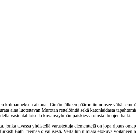
en kolmanneksen aikana. Tämän jälkeen päärooliin nousee vähäisemmäll
ata aina luotettavan Murotan rettelöintiä sekä katonlaidasta tapahtumia
della vastentahtoiselta kuvausryhmän paiskiessa otusta ilmojen halki.
, jonka tavassa yhdistellä varastettuja elementtejä on jopa ripaus omape
stä Turkish Bath ‑teemaa oivallisesti. Vertailun nimissä elokuva voitan