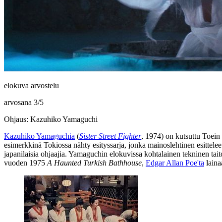
elokuva arvostelu
arvosana
3
/
5
Ohjaus: Kazuhiko Yamaguchi
Kazuhiko Yamaguchia
(
Sister Street Fighter
, 1974) on kutsuttu Toein 
esimerkkinä Tokiossa nähty esityssarja, jonka mainoslehtinen esittele
japanilaisia ohjaajia. Yamaguchin elokuvissa kohtalainen tekninen taito
vuoden 1975
A Haunted Turkish Bathhouse
,
Edgar Allan Poe'ta
laina