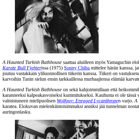
A Haunted Turkish Bathhouse
saattaa aluilleen myös Yamaguchin eloku
Karate Bull Fighter
issa (1975)
Sonny Chiba
mittelee härän kanssa, j
joutuu vastakkain yliluonnollisen tiikerin kanssa. Tiikeri on vastuks
karvoihin Tanin sielun ensin tarkkaillessa murhaajiensa elämää karvatu
A Haunted Turkish Bathhouse
on sekä kahjoimmillaan että heikommill
karanneeksi kalpeakasvoiseksi kummitukseksi. Kauhusta ei ole tässä 
valmistuneen mielipuolisen
Wolfguy: Enraged Lycanthrope
n varjo.
A 
karatea. Elokuvan mielenkiintoisimmaksi anniksi jää tunnelman nost
auringonlasku.