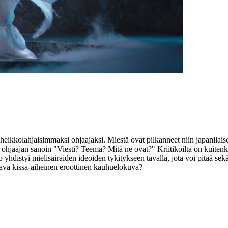
heikkolahjaisimmaksi ohjaajaksi. Miestä ovat pilkanneet niin japanilaiset
e ohjaajan sanoin
"Viesti? Teema? Mitä ne ovat?"
Kriitikoilta on kuiten
 yhdistyi mielisairaiden ideoiden tykitykseen tavalla, jota voi pitää se
ava kissa-aiheinen eroottinen kauhuelokuva?