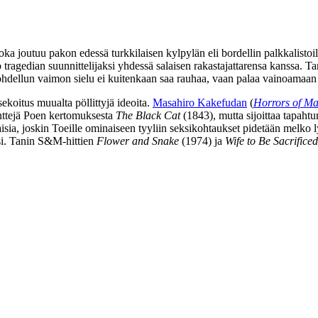
oka joutuu pakon edessä turkkilaisen kylpylän eli bordellin palkkalist
 tragedian suunnittelijaksi yhdessä salaisen rakastajattarensa kanssa. T
kohdellun vaimon sielu ei kuitenkaan saa rauhaa, vaan palaa vainoamaan
koitus muualta pöllittyjä ideoita.
Masahiro Kakefudan
(
Horrors of M
enttejä Poen kertomuksesta
The Black Cat
(1843), mutta sijoittaa tapah
isia, joskin Toeille ominaiseen tyyliin seksikohtaukset pidetään melko l
si. Tanin S&M‑hittien
Flower and Snake
(1974) ja
Wife to Be Sacrificed