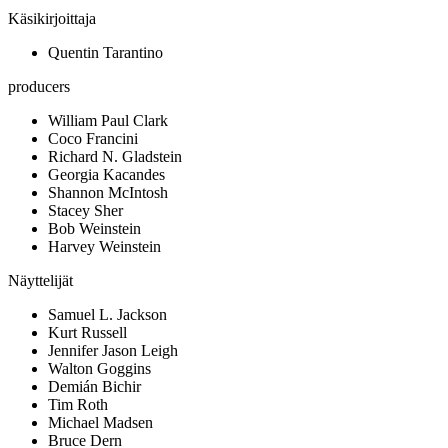
Käsikirjoittaja
Quentin Tarantino
producers
William Paul Clark
Coco Francini
Richard N. Gladstein
Georgia Kacandes
Shannon McIntosh
Stacey Sher
Bob Weinstein
Harvey Weinstein
Näyttelijät
Samuel L. Jackson
Kurt Russell
Jennifer Jason Leigh
Walton Goggins
Demián Bichir
Tim Roth
Michael Madsen
Bruce Dern