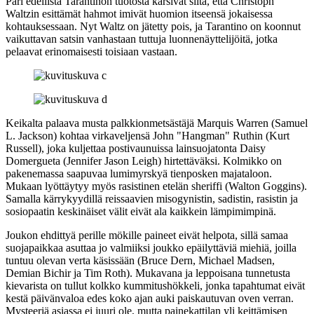
Pari edellistä Tarantinon tuotosta kärsivät siitä, että
Christoph
Waltzin
esittämät hahmot imivät huomion itseensä jokaisessa
kohtauksessaan. Nyt Waltz on jätetty pois, ja Tarantino on koonnut
vaikuttavan satsin vanhastaan tuttuja luonnenäyttelijöitä, jotka
pelaavat erinomaisesti toisiaan vastaan.
Keikalta palaava musta palkkionmetsästäjä Marquis Warren (
Samuel
L. Jackson
) kohtaa virkaveljensä John "Hangman" Ruthin (
Kurt
Russell
), joka kuljettaa postivaunuissa lainsuojatonta Daisy
Domergueta (
Jennifer Jason Leigh
) hirtettäväksi. Kolmikko on
pakenemassa saapuvaa lumimyrskyä tienposken majataloon.
Mukaan lyöttäytyy myös rasistinen etelän sheriffi (
Walton Goggins
).
Samalla kärrykyydillä reissaavien misogynistin, sadistin, rasistin ja
sosiopaatin keskinäiset välit eivät ala kaikkein lämpimimpinä.
Joukon ehdittyä perille mökille paineet eivät helpota, sillä samaa
suojapaikkaa asuttaa jo valmiiksi joukko epäilyttäviä miehiä, joilla
tuntuu olevan verta käsissään (
Bruce Dern
,
Michael Madsen
,
Demian Bichir
ja
Tim Roth
). Mukavana ja leppoisana tunnetusta
kievarista on tullut kolkko kummitushökkeli, jonka tapahtumat eivät
kestä päivänvaloa edes koko ajan auki paiskautuvan oven verran.
Mysteeriä asiassa ei juuri ole, mutta painekattilan yli keittämisen