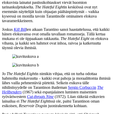
elokuvista lainatut pastissikohtaukset vievät huomion
tarinankuljetukselta.
The Hateful Eight
in keskiössä ovat nyt
enemmän näyttelijät kuin ohjaajan päähänpinttymät – vaikka
kyseessä on monilla tavoin Tarantinolle ominainen elokuva
tavaramerkkeineen.
Joskus
Kill Bill
ien aikaan Tarantino sanoi haastattelussa, että kaikki
hänen elokuvansa ovat omalla tavallaan romansseja. Tällä kertaa
mukana ei ole tippaakaan rakkautta.
The Hateful Eight
on elokuva
vihasta, ja kaikki sen hahmot ovat inhoa, raivoa ja katkeruutta
täynnä olevia ihmisiä.
Jo
The Hateful Eight
in nimikin vihjaa, että on turha odottaa
hahmoilta mukavuutta – kaikki ovat pahoja ja moraalittomia ihmisiä
lähes vailla pehmentäviä piirteitä. Selkein esikuva tälle
nihilistisyydelle on Tarantinon ihaileman
Sergio Corbuccin
The
Hellbenders
(1967) sekä espanjalainen lumisten maisemien
ryöväriwestern
Cut‑throats Nine
(1972). Liian räikeää esikuvien
lainailua ei
The Hateful Eight
issä ole, paitsi Tarantinon oman
esikoisen,
Reservoir Dogs
in juonirakennetta kohtaan.