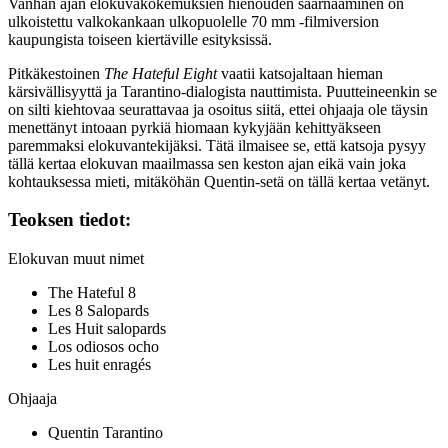
Vanhan ajan elokuvakokemuksien hienouden saarnaaminen on
ulkoistettu valkokankaan ulkopuolelle 70 mm ‑filmiversion
kaupungista toiseen kiertäville esityksissä.
Pitkäkestoinen
The Hateful Eight
vaatii katsojaltaan hieman
kärsivällisyyttä ja Tarantino-dialogista nauttimista. Puutteineenkin se
on silti kiehtovaa seurattavaa ja osoitus siitä, ettei ohjaaja ole täysin
menettänyt intoaan pyrkiä hiomaan kykyjään kehittyäkseen
paremmaksi elokuvantekijäksi. Tätä ilmaisee se, että katsoja pysyy
tällä kertaa elokuvan maailmassa sen keston ajan eikä vain joka
kohtauksessa mieti, mitäköhän Quentin-setä on tällä kertaa vetänyt.
Teoksen tiedot:
Elokuvan muut nimet
The Hateful 8
Les 8 Salopards
Les Huit salopards
Los odiosos ocho
Les huit enragés
Ohjaaja
Quentin Tarantino