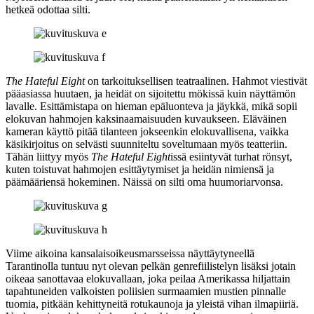
hetkeä odottaa silti.
The Hateful Eight
on tarkoituksellisen teatraalinen. Hahmot viestivät
pääasiassa huutaen, ja heidät on sijoitettu mökissä kuin näyttämön
lavalle. Esittämistapa on hieman epäluonteva ja jäykkä, mikä sopii
elokuvan hahmojen kaksinaamaisuuden kuvaukseen. Eläväinen
kameran käyttö pitää tilanteen jokseenkin elokuvallisena, vaikka
käsikirjoitus on selvästi suunniteltu soveltumaan myös teatteriin.
Tähän liittyy myös
The Hateful Eight
issä esiintyvät turhat rönsyt,
kuten toistuvat hahmojen esittäytymiset ja heidän nimiensä ja
päämääriensä hokeminen. Näissä on silti oma huumoriarvonsa.
Viime aikoina kansalaisoikeusmarsseissa näyttäytyneellä
Tarantinolla tuntuu nyt olevan pelkän genrefiilistelyn lisäksi jotain
oikeaa sanottavaa elokuvallaan, joka peilaa Amerikassa hiljattain
tapahtuneiden valkoisten poliisien surmaamien mustien pinnalle
tuomia, pitkään kehittyneitä rotukaunoja ja yleistä vihan ilmapiiriä.