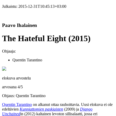
Julkaistu:
2015-12-31T10:45:13+03:00
Paavo Ihalainen
The Hateful Eight (2015)
Ohjaaja:
Quentin Tarantino
elokuva arvostelu
arvosana
4
/
5
Ohjaus: Quentin Tarantino
Quentin Tarantino
on alkanut ottaa rauhoittavia. Uusi elokuva ei ole
edeltävien
Kunniattomien paskiaisten
(2009) ja
Django
Unchained
in (2012) kaltainen levoton sillisalaatti, jossa eri