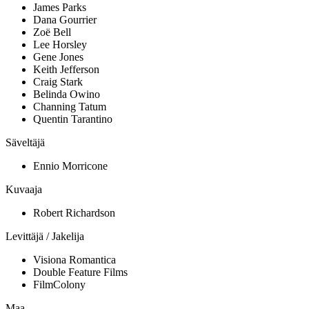
James Parks
Dana Gourrier
Zoë Bell
Lee Horsley
Gene Jones
Keith Jefferson
Craig Stark
Belinda Owino
Channing Tatum
Quentin Tarantino
Säveltäjä
Ennio Morricone
Kuvaaja
Robert Richardson
Levittäjä / Jakelija
Visiona Romantica
Double Feature Films
FilmColony
Maa