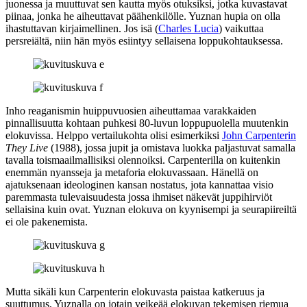
juonessa ja muuttuvat sen kautta myös otuksiksi, jotka kuvastavat
piinaa, jonka he aiheuttavat päähenkilölle. Yuznan hupia on olla
ihastuttavan kirjaimellinen. Jos isä (
Charles Lucia
) vaikuttaa
persreiältä, niin hän myös esiintyy sellaisena loppukohtauksessa.
Inho reaganismin huippuvuosien aiheuttamaa varakkaiden
pinnallisuutta kohtaan puhkesi 80‑luvun loppupuolella muutenkin
elokuvissa. Helppo vertailukohta olisi esimerkiksi
John Carpenterin
They Live
(1988), jossa jupit ja omistava luokka paljastuvat samalla
tavalla toismaailmallisiksi olennoiksi. Carpenterilla on kuitenkin
enemmän nyansseja ja metaforia elokuvassaan. Hänellä on
ajatuksenaan ideologinen kansan nostatus, jota kannattaa visio
paremmasta tulevaisuudesta jossa ihmiset näkevät juppihirviöt
sellaisina kuin ovat. Yuznan elokuva on kyynisempi ja seurapiireiltä
ei ole pakenemista.
Mutta sikäli kun Carpenterin elokuvasta paistaa katkeruus ja
suuttumus, Yuznalla on jotain veikeää elokuvan tekemisen riemua