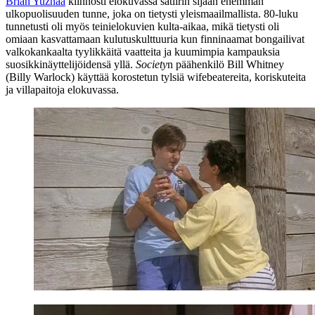
Brian Yuznaa
kiinnosti elokuvassa satiirin sijaan enemmän
ulkopuolisuuden tunne, joka on tietysti yleismaailmallista. 80‑luku
tunnetusti oli myös teinielokuvien kulta-aikaa, mikä tietysti oli
omiaan kasvattamaan kulutuskulttuuria kun finninaamat bongailivat
valkokankaalta tyylikkäitä vaatteita ja kuumimpia kampauksia
suosikkinäyttelijöidensä yllä.
Society
n päähenkilö Bill Whitney
(
Billy Warlock
) käyttää korostetun tylsiä wifebeatereita, koriskuteita
ja villapaitoja elokuvassa.