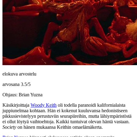
elokuva arvostelu
arvosana
3.5
/
5
Ohjaus: Brian Yuzna
Käsikirjoittaja
Woody Keith
oli todella paranoidi kalifornialaista
juppiunelmaa kohtaan. Hän ei kokenut kuuluvansa hedonistiseen
pikkusievistelyyn perustuviin seurapiireihin, mutta lähiympäristöstä
ei ollut löytyä vaihtoehtoja. Kaikki tuntuivat olevan häntä vastaan.
Society
on hänen mukaansa Keithin omaelämäkerta.