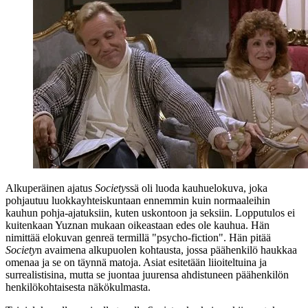
Alkuperäinen ajatus
Society
ssä oli luoda kauhuelokuva, joka
pohjautuu luokkayhteiskuntaan ennemmin kuin normaaleihin
kauhun pohja-ajatuksiin, kuten uskontoon ja seksiin. Lopputulos ei
kuitenkaan Yuznan mukaan oikeastaan edes ole kauhua. Hän
nimittää elokuvan genreä termillä "psycho-fiction". Hän pitää
Society
n avaimena alkupuolen kohtausta, jossa päähenkilö haukkaa
omenaa ja se on täynnä matoja. Asiat esitetään liioiteltuina ja
surrealistisina, mutta se juontaa juurensa ahdistuneen päähenkilön
henkilökohtaisesta näkökulmasta.