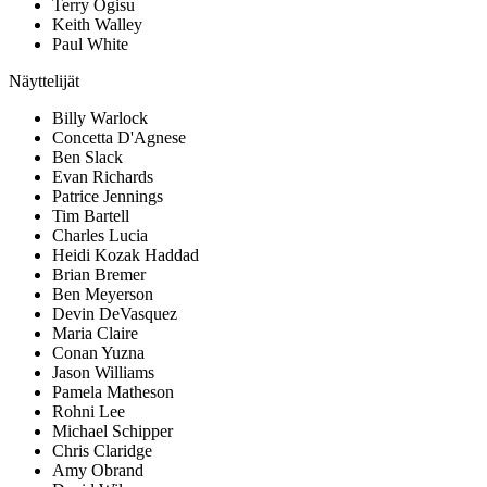
Terry Ogisu
Keith Walley
Paul White
Näyttelijät
Billy Warlock
Concetta D'Agnese
Ben Slack
Evan Richards
Patrice Jennings
Tim Bartell
Charles Lucia
Heidi Kozak Haddad
Brian Bremer
Ben Meyerson
Devin DeVasquez
Maria Claire
Conan Yuzna
Jason Williams
Pamela Matheson
Rohni Lee
Michael Schipper
Chris Claridge
Amy Obrand