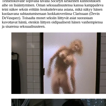
Teinielokuvalle sopivalla tavalla
Society
n keskeinen kiinnostuksen
aihe on lisääntyminen. Oman seksuaalisuutensa kanssa kamppaileva
teini näkee seksin erittäin houkuttelevana asiana, mikä näkyy hänen
kuolaavana suhtautumisenaan luokkatoveriinsa Clarissaan (
Devin
DeVasquez
). Toisaalta monet seksiin liittyvät asiat suorastaan
kuvottavat häntä, etenkin liittyen oidipaalisesti hänen vanhempiensa
ja sisarensa seksuaalisuuteen.