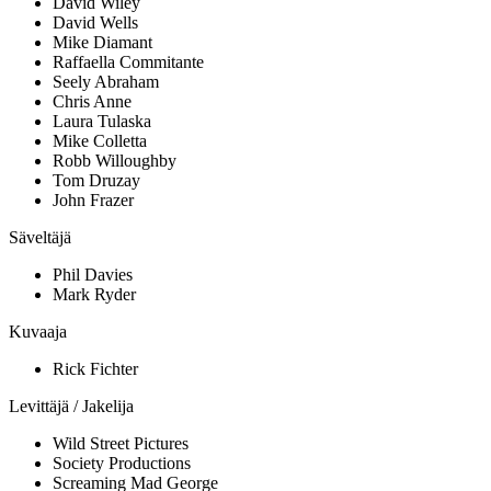
David Wiley
David Wells
Mike Diamant
Raffaella Commitante
Seely Abraham
Chris Anne
Laura Tulaska
Mike Colletta
Robb Willoughby
Tom Druzay
John Frazer
Säveltäjä
Phil Davies
Mark Ryder
Kuvaaja
Rick Fichter
Levittäjä / Jakelija
Wild Street Pictures
Society Productions
Screaming Mad George