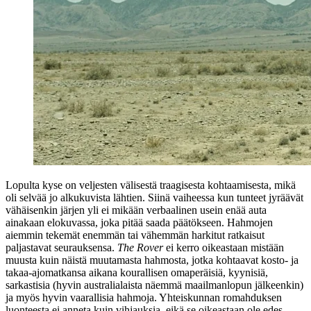
Lopulta kyse on veljesten välisestä traagisesta kohtaamisesta, mikä
oli selvää jo alkukuvista lähtien. Siinä vaiheessa kun tunteet jyräävät
vähäisenkin järjen yli ei mikään verbaalinen usein enää auta
ainakaan elokuvassa, joka pitää saada päätökseen. Hahmojen
aiemmin tekemät enemmän tai vähemmän harkitut ratkaisut
paljastavat seurauksensa.
The Rover
ei kerro oikeastaan mistään
muusta kuin näistä muutamasta hahmosta, jotka kohtaavat kosto‑ ja
takaa-ajomatkansa aikana kourallisen omaperäisiä, kyynisiä,
sarkastisia (hyvin australialaista näemmä maailmanlopun jälkeenkin)
ja myös hyvin vaarallisia hahmoja. Yhteiskunnan romahduksen
luonteesta ei anneta kuin vihjauksia, eikä se oikeastaan ole edes