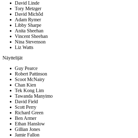
David Linde
Tory Metzger
David Michôd
Adam Rymer
Libby Sharpe
Anita Sheehan
Vincent Sheehan
Nina Stevenson
Liz Watts
Näyttelijät
Guy Pearce
Robert Pattinson
Scoot McNairy
Chan Kien
Tek Kong Lim
Tawanda Manyimo
David Field
Scott Perry
Richard Green
Ben Armer
Ethan Hanslow
Gillian Jones
Jamie Fallon