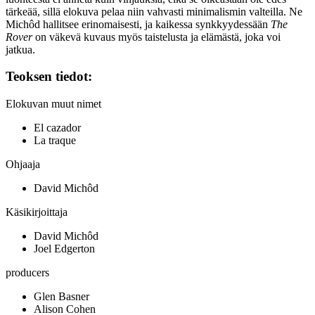
tärkeää, sillä elokuva pelaa niin vahvasti minimalismin valteilla. Ne
Michôd hallitsee erinomaisesti, ja kaikessa synkkyydessään
The
Rover
on väkevä kuvaus myös taistelusta ja elämästä, joka voi
jatkua.
Teoksen tiedot:
Elokuvan muut nimet
El cazador
La traque
Ohjaaja
David Michôd
Käsikirjoittaja
David Michôd
Joel Edgerton
producers
Glen Basner
Alison Cohen