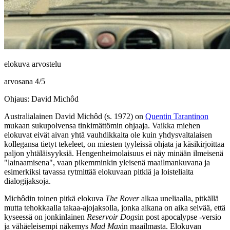
elokuva arvostelu
arvosana
4
/
5
Ohjaus: David Michôd
Australialainen
David Michôd
(s. 1972) on
Quentin Tarantinon
mukaan sukupolvensa tinkimättömin ohjaaja. Vaikka miehen
elokuvat eivät aivan yhtä vauhdikkaita ole kuin yhdysvaltalaisen
kollegansa tietyt tekeleet, on miesten tyyleissä ohjata ja käsikirjoittaa
paljon yhtäläisyyksiä. Hengenheimolaisuus ei näy minään ilmeisenä
"lainaamisena", vaan pikemminkin yleisenä maailmankuvana ja
esimerkiksi tavassa rytmittää elokuvaan pitkiä ja loisteliaita
dialogijaksoja.
Michôdin toinen pitkä elokuva
The Rover
alkaa uneliaalla, pitkällä
mutta tehokkaalla takaa-ajojaksolla, jonka aikana on aika selvää, että
kyseessä on jonkinlainen
Reservoir Dogs
in post apocalypse ‑versio
ja vähäeleisempi näkemys
Mad Max
in maailmasta. Elokuvan