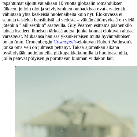
tapahtumat sijoittuvat aikaan 10 vuotta globaalin romahduksen
jälkeen, jolloin olot ja selviytyminen outbackissa ovat arvatenkin
vähintään yhtä keskeisiä huolenaiheita kuin nyt. Elokuvassa ei
seurata taistelua bensiinistä tai vedestä – välttämättömyyksiä on vielä
jotenkin "laillisestikin" saatavilla.
Guy Pearcen
esittämä päähenkilö
jahtaa itselleen ilmeisen tärkeää autoa, jonka konnat elokuvan alussa
varastavat. Mukaansa hän saa yksinkertaisen mutta hyväntahtoisen
pojan (mm.
Cronenbergin
Cosmopolis
-elokuvan
Robert Pattinson
),
jonka oma veli on julmasti pettänyt. Takaa-ajomatkan aikana
pysähdytään autioituneilla pikkupaikkakunnilla ja huoltoasemilla,
joilla pätevät pölyisen ja porottavan kuuman viidakon lait.