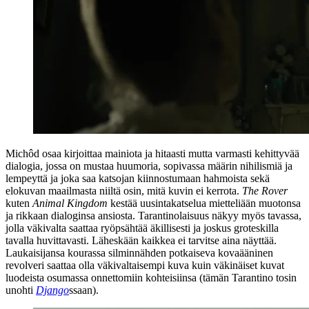
Michôd osaa kirjoittaa mainiota ja hitaasti mutta varmasti kehittyvää
dialogia, jossa on mustaa huumoria, sopivassa määrin nihilismiä ja
lempeyttä ja joka saa katsojan kiinnostumaan hahmoista sekä
elokuvan maailmasta niiltä osin, mitä kuvin ei kerrota.
The Rover
kuten
Animal Kingdom
kestää uusintakatselua mietteliään muotonsa
ja rikkaan dialoginsa ansiosta. Tarantinolaisuus näkyy myös tavassa,
jolla väkivalta saattaa ryöpsähtää äkillisesti ja joskus groteskilla
tavalla huvittavasti. Läheskään kaikkea ei tarvitse aina näyttää.
Laukaisijansa kourassa silminnähden potkaiseva kovaääninen
revolveri saattaa olla väkivaltaisempi kuva kuin väkinäiset kuvat
luodeista osumassa onnettomiin kohteisiinsa (tämän Tarantino tosin
unohti
Django
ssaan).