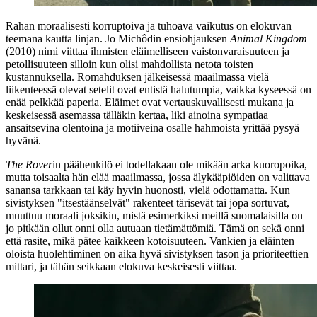
Rahan moraalisesti korruptoiva ja tuhoava vaikutus on elokuvan
teemana kautta linjan. Jo Michôdin ensiohjauksen
Animal Kingdom
(2010) nimi viittaa ihmisten eläimelliseen vaistonvaraisuuteen ja
petollisuuteen silloin kun olisi mahdollista netota toisten
kustannuksella. Romahduksen jälkeisessä maailmassa vielä
liikenteessä olevat setelit ovat entistä halutumpia, vaikka kyseessä on
enää pelkkää paperia. Eläimet ovat vertauskuvallisesti mukana ja
keskeisessä asemassa tälläkin kertaa, liki ainoina sympatiaa
ansaitsevina olentoina ja motiiveina osalle hahmoista yrittää pysyä
hyvänä.
The Rover
in päähenkilö ei todellakaan ole mikään arka kuoropoika,
mutta toisaalta hän elää maailmassa, jossa älykääpiöiden on valittava
sanansa tarkkaan tai käy hyvin huonosti, vielä odottamatta. Kun
sivistyksen "itsestäänselvät" rakenteet tärisevät tai jopa sortuvat,
muuttuu moraali joksikin, mistä esimerkiksi meillä suomalaisilla on
jo pitkään ollut onni olla autuaan tietämättömiä. Tämä on sekä onni
että rasite, mikä pätee kaikkeen kotoisuuteen. Vankien ja eläinten
oloista huolehtiminen on aika hyvä sivistyksen tason ja prioriteettien
mittari, ja tähän seikkaan elokuva keskeisesti viittaa.